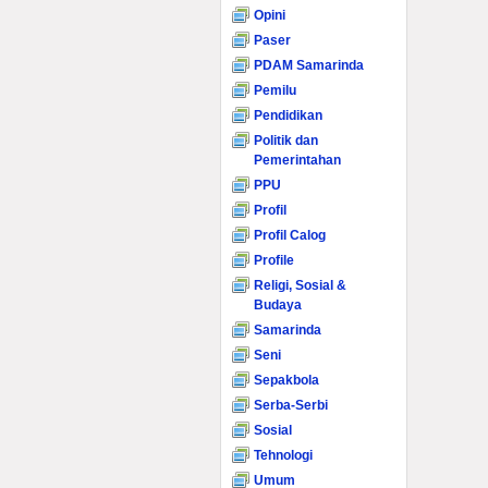
Opini
Paser
PDAM Samarinda
Pemilu
Pendidikan
Politik dan
Pemerintahan
PPU
Profil
Profil Calog
Profile
Religi, Sosial &
Budaya
Samarinda
Seni
Sepakbola
Serba-Serbi
Sosial
Tehnologi
Umum