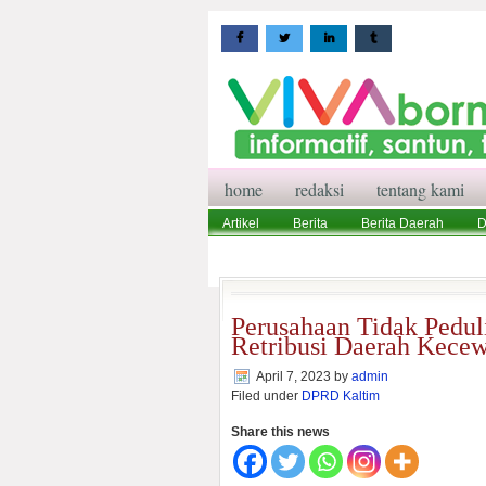
home
redaksi
tentang kami
Artikel
Berita
Berita Daerah
D
Wisata
Pedoman Media Siber
Red
Perusahaan Tidak Pedul
Retribusi Daerah Kece
April 7, 2023
by
admin
Filed under
DPRD Kaltim
Share this news