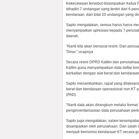
Kekecewaan tersebut disampaikan Ketua 
dihadiri 7 undangan yang terdiri dari 6 p
kendaraan, dari total 20 undangan yang di
Sapto mengatakan, semua harus harus mena
menyampaikan apresiasi kepada 7 perusah
daerah.
“Nanti kita akan bersurat resmi. Dan perus
Timur,” ucapnya
Secara resmi DPRD Kaltim dan perusahaan
Kaltim guna menyampaikan data daftar kon
berkaitan dengan alat berat dan kendaraa
Sapto menambahkan, rapat yang dilaksan
berat dan kendaraan operasional non KT
(PAD).
“Nanti data akan dirangkum melalui format
penginventarisasian data perusahaan per
Sapto juga mengatakan, salam kesempatan
disampaikan oleh perusahaan. Dan salah
menjadi bernomor kendaraan KT secara gra