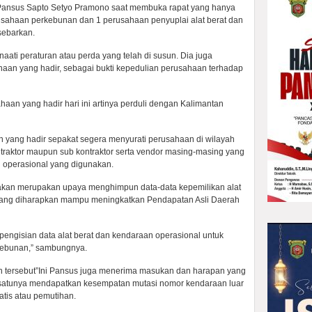
Pansus Sapto Setyo Pramono saat membuka rapat yang hanya
erusahaan perkebunan dan 1 perusahaan penyuplai alat berat dan
sebarkan.
ati peraturan atau perda yang telah di susun. Dia juga
aan yang hadir, sebagai bukti kepedulian perusahaan terhadap
ahaan yang hadir hari ini artinya perduli dengan Kalimantan
 yang hadir sepakat segera menyurati perusahaan di wilayah
traktor maupun sub kontraktor serta vendor masing-masing yang
n operasional yang digunakan.
akan merupakan upaya menghimpun data-data kepemilikan alat
 yang diharapkan mampu meningkatkan Pendapatan Asli Daerah
 pengisian data alat berat dan kendaraan operasional untuk
kebunan,” sambungnya.
 tersebut”Ini Pansus juga menerima masukan dan harapan yang
 satunya mendapatkan kesempatan mutasi nomor kendaraan luar
tis atau pemutihan.