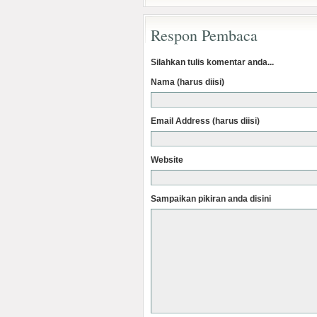
Respon Pembaca
Silahkan tulis komentar anda...
Nama (harus diisi)
Email Address (harus diisi)
Website
Sampaikan pikiran anda disini