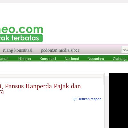
ruang konsultasi
pedoman media siber
aerah
Hiburan
Konsultasi
Nasional
Nusantara
Olahraga
aksi
Ruang Konsultasi
Tentang Kami
i, Pansus Ranperda Pajak dan
wa
Berikan respon