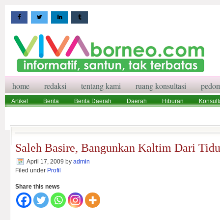
home
redaksi
tentang kami
ruang konsultasi
pedom
Artikel
Berita
Berita Daerah
Daerah
Hiburan
Konsult
Wisata
Pedoman Media Siber
Redaksi
Ruang Konsultasi
Saleh Basire, Bangunkan Kaltim Dari Tidu
April 17, 2009
by
admin
Filed under
Profil
Share this news