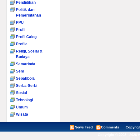
Pendidikan
Politik dan
Pemerintahan
PPU
Profil
Profil Calog
Profile
Religi, Sosial &
Budaya
Samarinda
Seni
Sepakbola
Serba-Serbi
Sosial
Tehnologi
Umum
Wisata
News Feed
Comments
Copyright ©
Copyright © 2008 - 2026 V