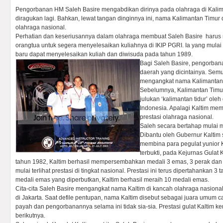
Pengorbanan HM Saleh Basire mengabdikan dirinya pada olahraga di Kalima
diragukan lagi. Bahkan, lewat tangan dinginnya ini, nama Kalimantan Timur 
olahraga nasional.
Perhatian dan keseriusannya dalam olahraga membuat Saleh Basire harus r
orangtua untuk segera menyelesaikan kuliahnya di IKIP PGRI. Ia yang mula
baru dapat menyelesaikan kuliah dan diwisuda pada tahun 1989.
Bagi Saleh Basire, pengorbana
daerah yang dicintainya. Semu
mengangkat nama Kalimantan T
Sebelumnya, Kalimantan Timur
julukan ‘kalimantan tidur’ oleh
Indonesia. Apalagi Kaltim mem
prestasi olahraga nasional.
Saleh secara bertahap mulai 
Dibantu oleh Gubernur Kaltim s
membina para pegulat yunior K
terbukti, pada Kejurnas Gulat
tahun 1982, Kaltim berhasil mempersembahkan medali 3 emas, 3 perak dan 3
mulai terlihat prestasi di tingkat nasional. Prestasi ini terus dipertahankan 
medali emas yang diperbutkan, Kaltim berhasil meraih 10 medali emas.
Cita-cita Saleh Basire mengangkat nama Kaltim di kancah olahraga nasiona
di Jakarta. Saat defile pentupan, nama Kaltim disebut sebagai juara umum c
payah dan pengorbanannya selama ini tidak sia-sia. Prestasi gulat Kaltim 
berikutnya.