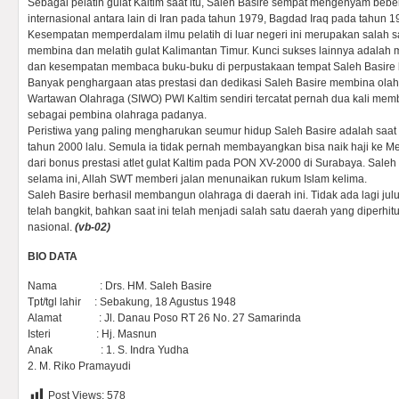
Sebagai pelatih gulat Kaltim saat itu, Saleh Basire sempat mengenyam beber
internasional antara lain di Iran pada tahun 1979, Bagdad Iraq pada tahun 
Kesempatan memperdalam ilmu pelatih di luar negeri ini merupakan salah s
membina dan melatih gulat Kalimantan Timur. Kunci sukses lainnya adalah m
dan kesempatan membaca buku-buku di perpustakaan tempat Saleh Basire 
Banyak penghargaan atas prestasi dan dedikasi Saleh Basire membina olahr
Wartawan Olahraga (SIWO) PWI Kaltim sendiri tercatat pernah dua kali 
sebagai pembina olahraga padanya.
Peristiwa yang paling mengharukan seumur hidup Saleh Basire adalah saat 
tahun 2000 lalu. Semula ia tidak pernah membayangkan bisa naik haji ke Mek
dari bonus prestasi atlet gulat Kaltim pada PON XV-2000 di Surabaya. Saleh
selama ini, Allah SWT memberi jalan menunaikan rukum Islam kelima.
Saleh Basire berhasil membangun olahraga di daerah ini. Tidak ada lagi julu
telah bangkit, bahkan saat ini telah menjadi salah satu daerah yang diperh
nasional.
(vb-02)
BIO DATA
Nama : Drs. HM. Saleh Basire
Tpt/tgl lahir : Sebakung, 18 Agustus 1948
Alamat : Jl. Danau Poso RT 26 No. 27 Samarinda
Isteri : Hj. Masnun
Anak : 1. S. Indra Yudha
2. M. Riko Pramayudi
Post Views:
578