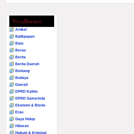
VivaBorneo
Artikel
Balikpapan
Batu
Berau
Berita
Berita Daerah
Bontang
Budaya
Daerah
DPRD Kaltim
DPRD Samarinda
Ekonomi & Bisnis
Erau
Gaya Hidup
Hiburan
Hukum & Kriminal