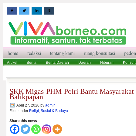
home
redaksi
tentang kami
ruang konsultasi
pedom
Artikel
Berita
Berita Daerah
Daerah
Hiburan
Konsult
Wisata
Pedoman Media Siber
Redaksi
Ruang Konsultasi
SKK Migas-PHM-Polri Bantu Masyarakat 
Balikpapan
April 27, 2020
by
admin
Filed under
Religi, Sosial & Budaya
Share this news