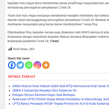
kegiatan hulu migas terus memberikan peran positif bagi masyarakat dan p
mendukung pencegahan penyebaran Covid-19.
“Kami dari hulu migas berupaya semaksimal mungkin membantu dan bekerj
daerah untuk menanggulangi pencegahan penyebaran Covid-19. Bantuan te
membantu masyarakat yang benar-benar membutuhkan“ harap Roy.
Ditambahkan Roy, kegiatan serupa juga dilakukan oleh KKKS lainnya di wila
Kerjasama dengan kepolisian kegiatan Baksos tersebut diharapkan maksim
terdampak pandemik Covid-19.
(*/adv)
Post Views:
264
Share this news
ARTIKEL TERKAIT
Aliifah Khansa Dewi Hafizah Kaltim Ikuti MTQ Internasional Arab Saudi 
SMKN 4 Samarinda Rayakan Dies Natalis ke-46
Petugas Sensus Ekonomi Gugur Saat Bertugas
Anak Asuh UPTD PSAAH Diajak Wisata Pendidikan di Istana Bunga Je
LPTQ Bahas Persiapan MTQH Tingkat Provinsi ke XLVI di Kutai Kartane