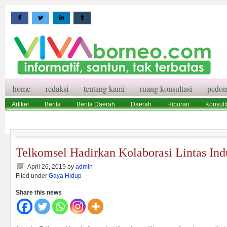
home
redaksi
tentang kami
ruang konsultasi
pedom
Artikel
Berita
Berita Daerah
Daerah
Hiburan
Konsult
Wisata
Pedoman Media Siber
Redaksi
Ruang Konsultasi
Telkomsel Hadirkan Kolaborasi Lintas Indu
April 26, 2019
by
admin
Filed under
Gaya Hidup
Share this news