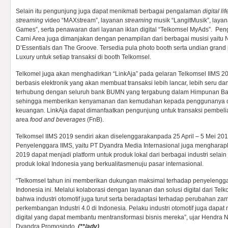
Selain itu pengunjung juga dapat menikmati berbagai pengalaman
digital lif
streaming
video “MAXstream”, layanan
streaming
musik “LangitMusik”, laya
Games”, serta penawaran dari layanan iklan digital “Telkomsel MyAds”. Pen
Carni Area juga dimanjakan dengan penampilan dari berbagai musisi yaitu 
D’Essentials dan The Groove. Tersedia pula photo booth serta undian grand
Luxury untuk setiap transaksi di booth Telkomsel.
Telkomel juga akan menghadirkan “LinkAja” pada gelaran Telkomsel IIMS 2
berbasis elektronik yang akan membuat transaksi lebih lancar, lebih seru da
terhubung dengan seluruh bank BUMN yang tergabung dalam Himpunan B
sehingga memberikan kenyamanan dan kemudahan kepada penggunanya d
keuangan. LinkAja dapat dimanfaatkan pengunjung untuk transaksi pembe
area
food and beverages
(FnB).
Telkomsel IIMS 2019 sendiri akan diselenggarakanpada 25 April – 5 Mei 20
Penyelenggara IIMS, yaitu PT Dyandra Media Internasional juga mengharap
2019 dapat menjadi platform untuk produk lokal dari berbagai industri selai
produk lokal Indonesia yang berkualitasmenuju pasar internasional.
“Telkomsel tahun ini memberikan dukungan maksimal terhadap penyelenggar
Indonesia ini. Melalui kolaborasi dengan layanan dan solusi digital dari Tel
bahwa industri otomotif juga turut serta beradaptasi terhadap perubahan za
perkembangan Industri 4.0 di Indonesia. Pelaku industri otomotif juga dapat
digital yang dapat membantu mentransformasi bisnis mereka”, ujar Hendra N
Dyandra Promosindo.
(**/adv)