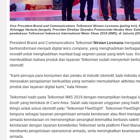
Vice President Brand and Communications Telkomsel Nirwan Lesmana (paling kiri), M
Airlangga Hartarto (tengah), Presiden Direktur Dyandra Promosindo Hendra Noor Sale
pembukaan Telkomsel Indonesia International Motor Show 2019 (IIMS), di Jakarta (25
President Brand and Communications Telkomsel
Nirwan Lesmana
mengatak
bertransformasi menjadi
digital telco company
, yang menghadirkan berbagai 
inovatif untuk menghadirkan manfaat bagi segmen pasar yang lebih luas. K
membuktikan bahwa produk dan layanan Telkomsel sudah menyentuh berbagai
otomotif.
“Kami percaya para konsumen dan pelaku di industri otomotif, baik individ
merasakan pengalaman berkualitas yang semakin memudahkan aktivitas me
produk dan layanan digital kami,” kata Nirwan.
Telkomsel hadir pada Telkomsel IIMS 2019 dengan menampilkan berbagai la
booth
yang berlokasi di Carni Area. Salah satu layanan unggulan yang hadir
things
untuk solusi otomotif yaitu “Telkomsel FleetSight”. Telkomsel FleetS
berguna sebagai layanan pengelolaan armada kendaraan atau
fleet manag
armada kenndaraan ini mensinergikan perangkat telematika berbasis sateli
kendaraan dengan layanan konektivitas Telkomsel serta platform Fleet Mana
membantu pengelolaan operasional armada, serta meningkatkan keamanan, e
armada.