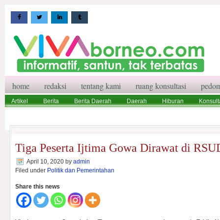
home
redaksi
tentang kami
ruang konsultasi
pedom
Artikel
Berita
Berita Daerah
Daerah
Hiburan
Konsult
Wisata
Pedoman Media Siber
Redaksi
Ruang Konsultasi
Tiga Peserta Ijtima Gowa Dirawat di RS
April 10, 2020
by
admin
Filed under
Politik dan Pemerintahan
Share this news