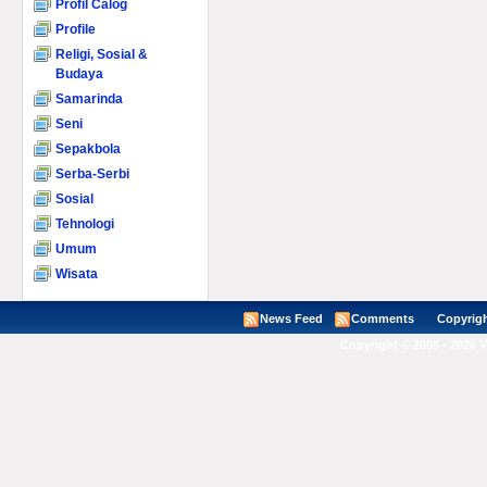
Profil Calog
Profile
Religi, Sosial &
Budaya
Samarinda
Seni
Sepakbola
Serba-Serbi
Sosial
Tehnologi
Umum
Wisata
News Feed
Comments
Copyright ©
Copyright © 2008 - 2026 V