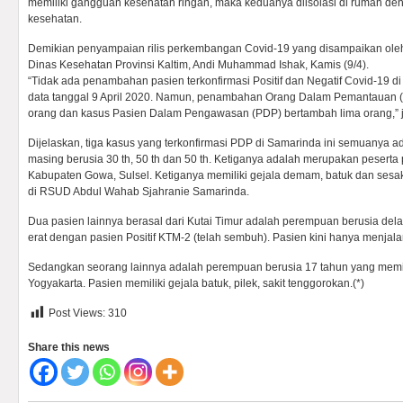
memiliki gangguan kesehatan ringan, maka keduanya diisolasi di rumah d
kesehatan.
Demikian penyampaian rilis perkembangan Covid-19 yang disampaikan ole
Dinas Kesehatan Provinsi Kaltim, Andi Muhammad Ishak, Kamis (9/4).
“Tidak ada penambahan pasien terkonfirmasi Positif dan Negatif Covid-19 d
data tanggal 9 April 2020. Namun, penambahan Orang Dalam Pemantauan
orang dan kasus Pasien Dalam Pengawasan (PDP) bertambah lima orang,” j
Dijelaskan, tiga kasus yang terkonfirmasi PDP di Samarinda ini semuanya ad
masing berusia 30 th, 50 th dan 50 th. Ketiganya adalah merupakan peserta 
Kabupaten Gowa, Sulsel. Ketiganya memiliki gejala demam, batuk dan sesak 
di RSUD Abdul Wahab Sjahranie Samarinda.
Dua pasien lainnya berasal dari Kutai Timur adalah perempuan berusia del
erat dengan pasien Positif KTM-2 (telah sembuh). Pasien kini hanya menjalan
Sedangkan seorang lainnya adalah perempuan berusia 17 tahun yang memilik
Yogyakarta. Pasien memiliki gejala batuk, pilek, sakit tenggorokan.(*)
Post Views:
310
Share this news