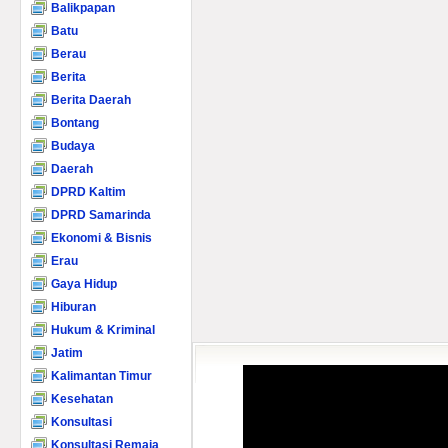
Balikpapan
Batu
Berau
Berita
Berita Daerah
Bontang
Budaya
Daerah
DPRD Kaltim
DPRD Samarinda
Ekonomi & Bisnis
Erau
Gaya Hidup
Hiburan
Hukum & Kriminal
Jatim
Kalimantan Timur
Kesehatan
Konsultasi
Konsultasi Remaja