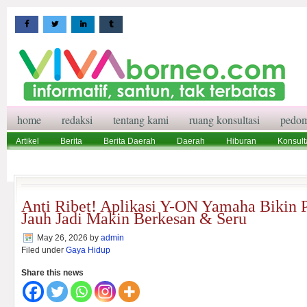
home
redaksi
tentang kami
ruang konsultasi
pedom
Artikel
Berita
Berita Daerah
Daerah
Hiburan
Konsult
Wisata
Pedoman Media Siber
Redaksi
Ruang Konsultasi
Anti Ribet! Aplikasi Y-ON Yamaha Bikin P
Jauh Jadi Makin Berkesan & Seru
May 26, 2026
by
admin
Filed under
Gaya Hidup
Share this news