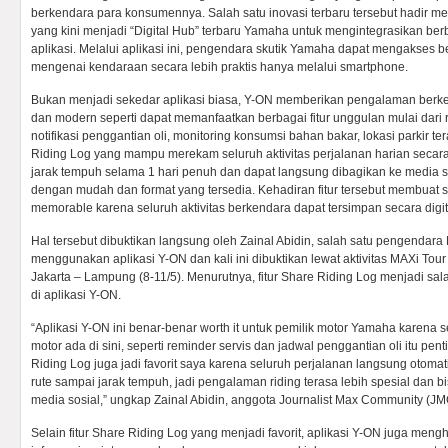
berkendara para konsumennya. Salah satu inovasi terbaru tersebut hadir m
yang kini menjadi “Digital Hub” terbaru Yamaha untuk mengintegrasikan berb
aplikasi. Melalui aplikasi ini, pengendara skutik Yamaha dapat mengakses b
mengenai kendaraan secara lebih praktis hanya melalui smartphone.
Bukan menjadi sekedar aplikasi biasa, Y-ON memberikan pengalaman berke
dan modern seperti dapat memanfaatkan berbagai fitur unggulan mulai dari r
notifikasi penggantian oli, monitoring konsumsi bahan bakar, lokasi parkir ter
Riding Log yang mampu merekam seluruh aktivitas perjalanan harian secara l
jarak tempuh selama 1 hari penuh dan dapat langsung dibagikan ke media s
dengan mudah dan format yang tersedia. Kehadiran fitur tersebut membuat se
memorable karena seluruh aktivitas berkendara dapat tersimpan secara digit
Hal tersebut dibuktikan langsung oleh Zainal Abidin, salah satu pengend
menggunakan aplikasi Y-ON dan kali ini dibuktikan lewat aktivitas MAXi Tou
Jakarta – Lampung (8-11/5). Menurutnya, fitur Share Riding Log menjadi salah 
di aplikasi Y-ON.
“Aplikasi Y-ON ini benar-benar worth it untuk pemilik motor Yamaha karena 
motor ada di sini, seperti reminder servis dan jadwal penggantian oli itu penti
Riding Log juga jadi favorit saya karena seluruh perjalanan langsung otomat
rute sampai jarak tempuh, jadi pengalaman riding terasa lebih spesial dan b
media sosial,” ungkap Zainal Abidin, anggota Journalist Max Community (JM
Selain fitur Share Riding Log yang menjadi favorit, aplikasi Y-ON juga mengh