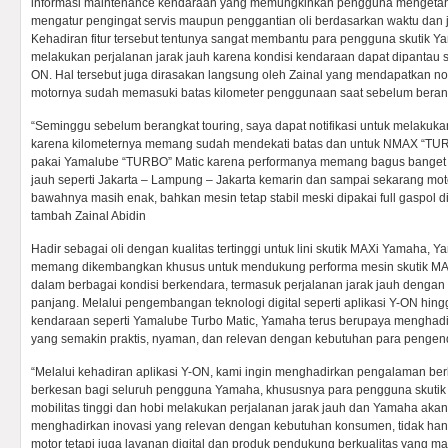
informasi maintenance kendaraan yang memungkinkan pengguna mengetahui
mengatur pengingat servis maupun penggantian oli berdasarkan waktu dan j
Kehadiran fitur tersebut tentunya sangat membantu para pengguna skutik 
melakukan perjalanan jarak jauh karena kondisi kendaraan dapat dipantau se
ON. Hal tersebut juga dirasakan langsung oleh Zainal yang mendapatkan noti
motornya sudah memasuki batas kilometer penggunaan saat sebelum berangk
“Seminggu sebelum berangkat touring, saya dapat notifikasi untuk melakukan 
karena kilometernya memang sudah mendekati batas dan untuk NMAX “TUR
pakai Yamalube “TURBO” Matic karena performanya memang bagus banget u
jauh seperti Jakarta – Lampung – Jakarta kemarin dan sampai sekarang moto
bawahnya masih enak, bahkan mesin tetap stabil meski dipakai full gaspol di j
tambah Zainal Abidin
Hadir sebagai oli dengan kualitas tertinggi untuk lini skutik MAXi Yamaha,
memang dikembangkan khusus untuk mendukung performa mesin skutik MAX
dalam berbagai kondisi berkendara, termasuk perjalanan jarak jauh denga
panjang. Melalui pengembangan teknologi digital seperti aplikasi Y-ON hin
kendaraan seperti Yamalube Turbo Matic, Yamaha terus berupaya menghad
yang semakin praktis, nyaman, dan relevan dengan kebutuhan para pengend
“Melalui kehadiran aplikasi Y-ON, kami ingin menghadirkan pengalaman be
berkesan bagi seluruh pengguna Yamaha, khususnya para pengguna skutik
mobilitas tinggi dan hobi melakukan perjalanan jarak jauh dan Yamaha aka
menghadirkan inovasi yang relevan dengan kebutuhan konsumen, tidak han
motor tetapi juga layanan digital dan produk pendukung berkualitas yang m