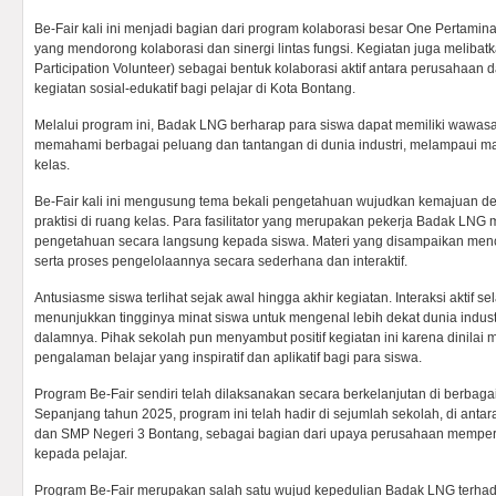
Be-Fair kali ini menjadi bagian dari program kolaborasi besar One Pertamina 
yang mendorong kolaborasi dan sinergi lintas fungsi. Kegiatan juga meliba
Participation Volunteer) sebagai bentuk kolaborasi aktif antara perusahaa
kegiatan sosial-edukatif bagi pelajar di Kota Bontang.
Melalui program ini, Badak LNG berharap para siswa dapat memiliki wawasan
memahami berbagai peluang dan tantangan di dunia industri, melampaui mat
kelas.
Be-Fair kali ini mengusung tema bekali pengetahuan wujudkan kemajuan 
praktisi di ruang kelas. Para fasilitator yang merupakan pekerja Badak L
pengetahuan secara langsung kepada siswa. Materi yang disampaikan men
serta proses pengelolaannya secara sederhana dan interaktif.
Antusiasme siswa terlihat sejak awal hingga akhir kegiatan. Interaksi aktif 
menunjukkan tingginya minat siswa untuk mengenal lebih dekat dunia industr
dalamnya. Pihak sekolah pun menyambut positif kegiatan ini karena dinila
pengalaman belajar yang inspiratif dan aplikatif bagi para siswa.
Program Be-Fair sendiri telah dilaksanakan secara berkelanjutan di berbaga
Sepanjang tahun 2025, program ini telah hadir di sejumlah sekolah, di ant
dan SMP Negeri 3 Bontang, sebagai bagian dari upaya perusahaan memperl
kepada pelajar.
Program Be-Fair merupakan salah satu wujud kepedulian Badak LNG terh