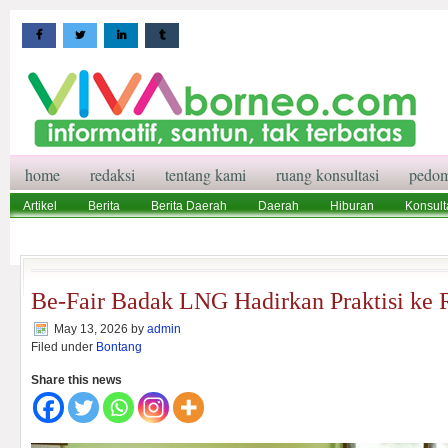
home
redaksi
tentang kami
ruang konsultasi
pedom
Artikel
Berita
Berita Daerah
Daerah
Hiburan
Konsult
Wisata
Pedoman Media Siber
Redaksi
Ruang Konsultasi
Be-Fair Badak LNG Hadirkan Praktisi ke 
May 13, 2026
by
admin
Filed under
Bontang
Share this news