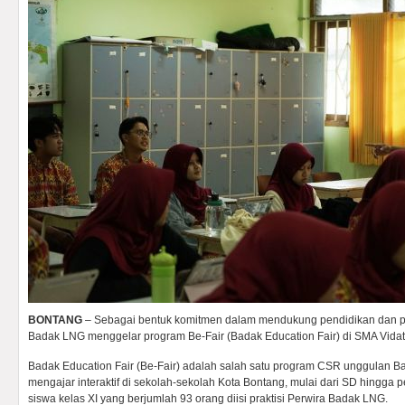
BONTANG
– Sebagai bentuk komitmen dalam mendukung pendidikan dan 
Badak LNG menggelar program Be-Fair (Badak Education Fair) di SMA Vidat
Badak Education Fair (Be-Fair) adalah salah satu program CSR unggulan 
mengajar interaktif di sekolah-sekolah Kota Bontang, mulai dari SD hingga pe
siswa kelas XI yang berjumlah 93 orang diisi praktisi Perwira Badak LNG.