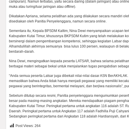
campuran). Namun terbatas, yaitu secara daring (dalam jaringan) atau
onlin
muka atau luring/luar jaringan atau
offline
).
Dikatakan Apriana, selama pelatihan ada yang dilakukan secara mandiri ole
disediakan oleh Panitia Penyelenggara, namun secara online.
Sementara itu, Kepala BPSDM Kaltim, Nina Dewi menyampaikan ucapan ter
Kabupaten Kutai Timur, khususnya BKPSDM Kutim yang telah melakukan kola
bersinergi dalam pengembangan kompetensi, sehingga kegiatan Latsar dap
Alhamdulillah akhirnya semuanya bisa lulus 100 persen, walaupun di bela
berdarah-darah.
Nina Dewi, mengingatkan kepada peserta LATSAR, bahwa selama pelatihan 
berbagai materi sebagai bekal untuk menjalankan tugas pengabdian sebag
“Anda semua peserta Latsar juga dibekali nilai-nilai dasar ASN BerAKHLAK
memastikan bahwa Anda tidak hanya menjadi pegawai yang memiliki kecakap
pegawai yang berintegritas, bermental melayani, dan berjiwa nasionalis”, p
Sebelum ditutup secara resmi, Panitia penyelenggara mengumumkan pesert
besar pada masing-masing angkatan. Mereka mendapatkan piagam penghar
Kabupaten Kutai Timur. Peringkat pertama untuk angkatan 116 adalah ST. Ra
Daerah. Peringkat pertama untuk Angkatan 117 adalah Fadhilla Puji Cahyan
Sedangkan peringkat pertama dari Angkatan 118 adalah Hardiansyah, dari K
Post Views:
264