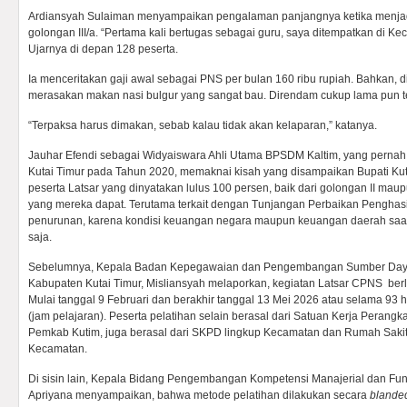
Ardiansyah Sulaiman menyampaikan pengalaman panjangnya ketika menja
golongan III/a. “Pertama kali bertugas sebagai guru, saya ditempatkan di K
Ujarnya di depan 128 peserta.
Ia menceritakan gaji awal sebagai PNS per bulan 160 ribu rupiah. Bahkan,
merasakan makan nasi bulgur yang sangat bau. Direndam cukup lama pun t
“Terpaksa harus dimakan, sebab kalau tidak akan kelaparan,” katanya.
Jauhar Efendi sebagai Widyaiswara Ahli Utama BPSDM Kaltim, yang pernah 
Kutai Timur pada Tahun 2020, memaknai kisah yang disampaikan Bupati Kuta
peserta Latsar yang dinyatakan lulus 100 persen, baik dari golongan II mau
yang mereka dapat. Terutama terkait dengan Tunjangan Perbaikan Penghas
penurunan, karena kondisi keuangan negara maupun keuangan daerah saat i
saja.
Sebelumnya, Kepala Badan Kepegawaian dan Pengembangan Sumber Da
Kabupaten Kutai Timur, Misliansyah melaporkan, kegiatan Latsar CPNS berl
Mulai tanggal 9 Februari dan berakhir tanggal 13 Mei 2026 atau selama 93 
(jam pelajaran). Peserta pelatihan selain berasal dari Satuan Kerja Perang
Pemkab Kutim, juga berasal dari SKPD lingkup Kecamatan dan Rumah Sakit 
Kecamatan.
Di sisin lain, Kepala Bidang Pengembangan Kompetensi Manajerial dan Fu
Apriyana menyampaikan, bahwa metode pelatihan dilakukan secara
blande