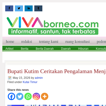
home
redaksi
tentang kami
ruang konsultasi
pedom
Artikel
Berita
Berita Daerah
Daerah
Hiburan
Konsult
Wisata
Pedoman Media Siber
Redaksi
Ruang Konsultasi
Bupati Kutim Ceritakan Pengalaman Menj
May 15, 2026
by
admin
Filed under
Kutai Timur
Share this news