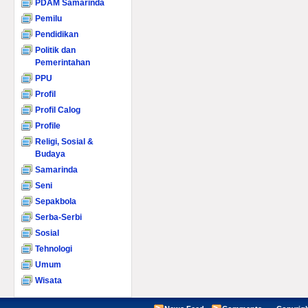
PDAM Samarinda
Pemilu
Pendidikan
Politik dan
Pemerintahan
PPU
Profil
Profil Calog
Profile
Religi, Sosial &
Budaya
Samarinda
Seni
Sepakbola
Serba-Serbi
Sosial
Tehnologi
Umum
Wisata