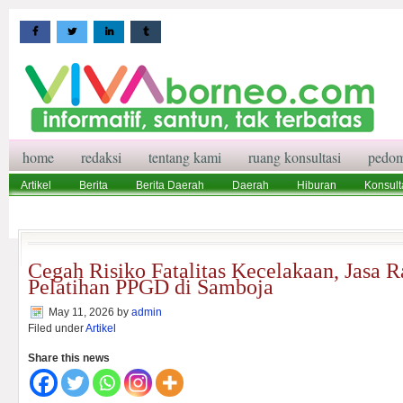
home
redaksi
tentang kami
ruang konsultasi
pedom
Artikel
Berita
Berita Daerah
Daerah
Hiburan
Konsult
Wisata
Pedoman Media Siber
Redaksi
Ruang Konsultasi
Cegah Risiko Fatalitas Kecelakaan, Jasa R
Pelatihan PPGD di Samboja
May 11, 2026
by
admin
Filed under
Artikel
Share this news