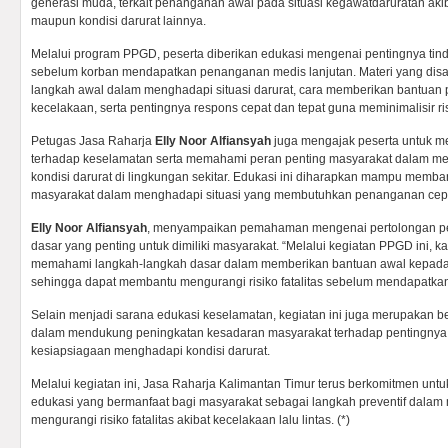
generasi muda, terkait penanganan awal pada situasi kegawatdaruratan akiba
maupun kondisi darurat lainnya.
Melalui program PPGD, peserta diberikan edukasi mengenai pentingnya tin
sebelum korban mendapatkan penanganan medis lanjutan. Materi yang dis
langkah awal dalam menghadapi situasi darurat, cara memberikan bantuan
kecelakaan, serta pentingnya respons cepat dan tepat guna meminimalisir ris
Petugas Jasa Raharja
Elly Noor Alfiansyah
juga mengajak peserta untuk m
terhadap keselamatan serta memahami peran penting masyarakat dalam m
kondisi darurat di lingkungan sekitar. Edukasi ini diharapkan mampu memb
masyarakat dalam menghadapi situasi yang membutuhkan penanganan cep
Elly Noor Alfiansyah
, menyampaikan pemahaman mengenai pertolongan pe
dasar yang penting untuk dimiliki masyarakat. “Melalui kegiatan PPGD ini, k
memahami langkah-langkah dasar dalam memberikan bantuan awal kepada k
sehingga dapat membantu mengurangi risiko fatalitas sebelum mendapatka
Selain menjadi sarana edukasi keselamatan, kegiatan ini juga merupakan 
dalam mendukung peningkatan kesadaran masyarakat terhadap pentingnya
kesiapsiagaan menghadapi kondisi darurat.
Melalui kegiatan ini, Jasa Raharja Kalimantan Timur terus berkomitmen un
edukasi yang bermanfaat bagi masyarakat sebagai langkah preventif dala
mengurangi risiko fatalitas akibat kecelakaan lalu lintas. (*)