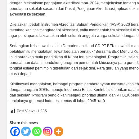
dengan Mekanisme pengajuan akreditasi tahu 2024, menjelaskan tentang alu
penetapan sekolah sasaran dari Pusat, Pengajuan Akreditaasi, apload dokum
akreditasi ke sekolah.
Dijelaskan, bedah Instrumen Akreditasi Satuan Pendidikan (IASP) 2020 bers
membagikan tips menghadapi akreditasi, yaitu membentuk tim akreditasi di 
agar persiapan dilaksanakan oleh seluruh anggota warga sekolah dengan b
Sedangkan Kristinawati selaku Departemen Head CD PT BEK mewakili man
pelatihan itu mengatakan, lewat kegiatan bertajuk “Bersama BEK Menuju Ku
ini diharapkan mutu pendidikan di Kubar terus meningkat. Program ini salah 
perusahaan dalam mendukung program pemerintah khususnya para guru da
tongkat estafet pemimpin ditentukan dari sejak dini. Para gurulah yang me
masa depan
Kristinawati mengatakan, berbagai program pemberdayaan masyarakat oleh 
dengan program SDGs, menuju Indonesia Emas. Kontribusi diberikan dalam
dan sekolah. Program pendidikan menjadi prioritas utama, dan PT BEK be
terciptanya generasi Indonesia emas di tahun 2045. (arf)
Post Views:
1,235
Share this news