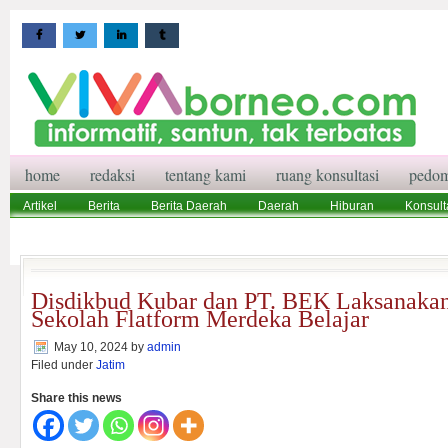
home
redaksi
tentang kami
ruang konsultasi
pedom
Artikel
Berita
Berita Daerah
Daerah
Hiburan
Konsult
Wisata
Pedoman Media Siber
Redaksi
Ruang Konsultasi
Disdikbud Kubar dan PT. BEK Laksanakan
Sekolah Flatform Merdeka Belajar
May 10, 2024
by
admin
Filed under
Jatim
Share this news