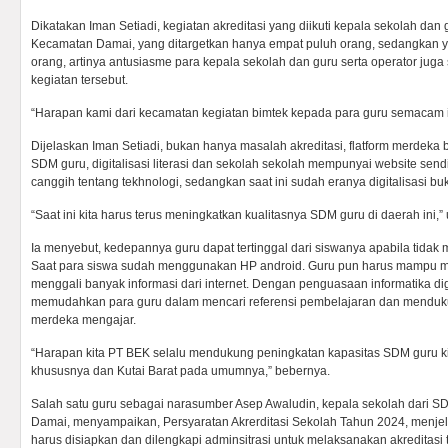
Dikatakan Iman Setiadi, kegiatan akreditasi yang diikuti kepala sekolah da
Kecamatan Damai, yang ditargetkan hanya empat puluh orang, sedangkan 
orang, artinya antusiasme para kepala sekolah dan guru serta operator juga s
kegiatan tersebut.
“Harapan kami dari kecamatan kegiatan bimtek kepada para guru semacam i
Dijelaskan Iman Setiadi, bukan hanya masalah akreditasi, flatform merdeka 
SDM guru, digitalisasi literasi dan sekolah sekolah mempunyai website send
canggih tentang tekhnologi, sedangkan saat ini sudah eranya digitalisasi bu
“Saat ini kita harus terus meningkatkan kualitasnya SDM guru di daerah ini,”
Ia menyebut, kedepannya guru dapat tertinggal dari siswanya apabila tid
Saat para siswa sudah menggunakan HP android. Guru pun harus mampu
menggali banyak informasi dari internet. Dengan penguasaan informatika dig
memudahkan para guru dalam mencari referensi pembelajaran dan menduku
merdeka mengajar.
“Harapan kita PT BEK selalu mendukung peningkatan kapasitas SDM guru k
khususnya dan Kutai Barat pada umumnya,” bebernya.
Salah satu guru sebagai narasumber Asep Awaludin, kepala sekolah dari S
Damai, menyampaikan, Persyaratan Akrerditasi Sekolah Tahun 2024, menjel
harus disiapkan dan dilengkapi adminsitrasi untuk melaksanakan akreditasi 