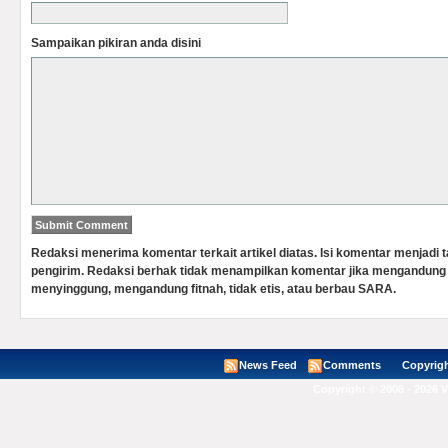
Sampaikan pikiran anda disini
Redaksi menerima komentar terkait artikel diatas. Isi komentar menjadi
pengirim. Redaksi berhak tidak menampilkan komentar jika mengandung 
menyinggung, mengandung fitnah, tidak etis, atau berbau SARA.
News Feed
Comments
Copyright ©
Copyright © 2008 - 2026 V