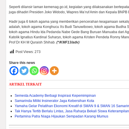
Seperti dilansir laman kemenag.go.id, kegiatan yang dilaksanakan bertepat
juga dihadiri Presiden Joko Widodo, Wapres Ma’ruf Amin dan Kepala BNPB
Hadir juga 6 tokoh agama yang memberikan pencerahan keagamaan sekal
adalah, tokoh agama Konghucu Xs Budi Tanuwibowo, tokoh agama Budha S
tokoh agama Hindu Ida Pedanda Nabe Gede Bang Buruan Manuaba dari A
Katolik Ignatius Kardinal Suharyo, tokoh agama Kristen Pendeta Ronny Ma
Prof Dr KH M Quraish Shihab.
(
*/KMF13
/adv)
Post Views:
273
Share this news
ARTIKEL TERKAIT
Semesta Academy Berbagi Inspirasi Kepemimpinan
Samarinda Miliki Insinerator Jaga Kebersihan Kota
Yamaha Gelar Pelatihan Ekonomi Kreatif di SMAN 9 & SMAN 16 Samari
Tak Hanya Tertib Berlalu Lintas, Jasa Raharja Bekali Siswa Keterampila
Pertamina Patra Niaga Hijaukan Sempadan Karang Mumus