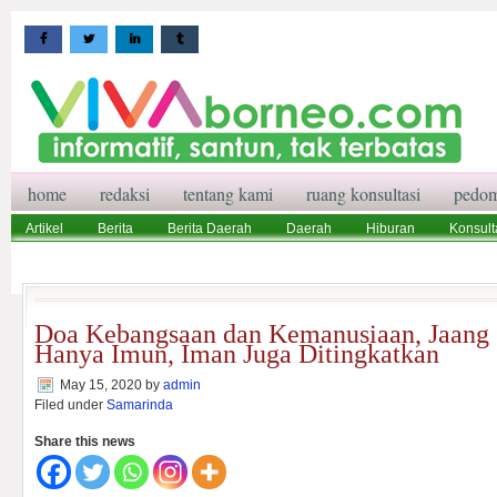
home
redaksi
tentang kami
ruang konsultasi
pedom
Artikel
Berita
Berita Daerah
Daerah
Hiburan
Konsult
Wisata
Pedoman Media Siber
Redaksi
Ruang Konsultasi
Doa Kebangsaan dan Kemanusiaan, Jaang
Hanya Imun, Iman Juga Ditingkatkan
May 15, 2020
by
admin
Filed under
Samarinda
Share this news