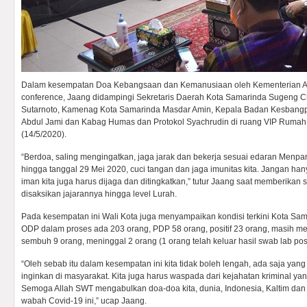
Dalam kesempatan Doa Kebangsaan dan Kemanusiaan oleh Kementerian Ag
conference, Jaang didampingi Sekretaris Daerah Kota Samarinda Sugeng Cha
Sutarnoto, Kamenag Kota Samarinda Masdar Amin, Kepala Badan Kesbangp
Abdul Jami dan Kabag Humas dan Protokol Syachrudin di ruang VIP Rumah 
(14/5/2020).
“Berdoa, saling mengingatkan, jaga jarak dan bekerja sesuai edaran Menpan
hingga tanggal 29 Mei 2020, cuci tangan dan jaga imunitas kita. Jangan hany
iman kita juga harus dijaga dan ditingkatkan,” tutur Jaang saat memberikan 
disaksikan jajarannya hingga level Lurah.
Pada kesempatan ini Wali Kota juga menyampaikan kondisi terkini Kota Sam
ODP dalam proses ada 203 orang, PDP 58 orang, positif 23 orang, masih me
sembuh 9 orang, meninggal 2 orang (1 orang telah keluar hasil swab lab positi
“Oleh sebab itu dalam kesempatan ini kita tidak boleh lengah, ada saja yang t
inginkan di masyarakat. Kita juga harus waspada dari kejahatan kriminal yang 
Semoga Allah SWT mengabulkan doa-doa kita, dunia, Indonesia, Kaltim dan
wabah Covid-19 ini,” ucap Jaang.