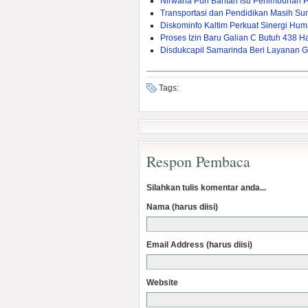
Nirwana Puri Bantah Isu Penimbunan 
Transportasi dan Pendidikan Masih Sum
Diskominfo Kaltim Perkuat Sinergi Huma
Proses Izin Baru Galian C Butuh 438 Ha
Disdukcapil Samarinda Beri Layanan G
Tags:
Respon Pembaca
Silahkan tulis komentar anda...
Nama (harus diisi)
Email Address (harus diisi)
Website