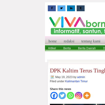
home
redaksi
tentang kami
Artikel
Berita
Berita Daerah
D
Wisata
Pedoman Media Siber
Red
DPK Kaltim Terus Ting
May 19, 2023
by
admin
Filed under
Kalimantan Timur
Share this news