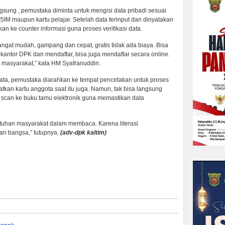
gsung , pemustaka diminta untuk mengisi data pribadi sesuai
, SIM maupun kartu pelajar. Setelah data terinput dan dinyatakan
n ke counter informasi guna proses verifikasi data.
angat mudah, gampang dan cepat, gratis tidak ada biaya. Bisa
kantor DPK dan mendaftar, bisa juga mendaftar secara online.
 masyarakat,” kata HM Syafranuddin.
i data, pemustaka diarahkan ke tempat pencetakan untuk proses
kan kartu anggota saat itu juga. Namun, tak bisa langsung
can ke buku tamu elektronik guna memastikan data
uhan masyarakat dalam membaca. Karena literasi
n bangsa,” tutupnya.
(adv-dpk kaltim)