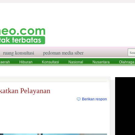
ruang konsultasi
pedoman media siber
aerah
Hiburan
Konsultasi
Nasional
Nusantara
Olahraga
aksi
Ruang Konsultasi
Tentang Kami
katkan Pelayanan
Berikan respon