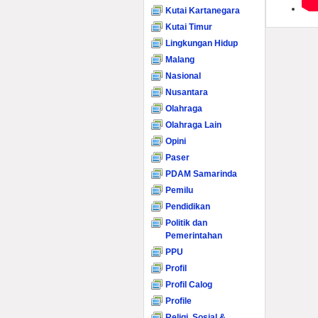
Kutai Kartanegara
Kutai Timur
Lingkungan Hidup
Malang
Nasional
Nusantara
Olahraga
Olahraga Lain
Opini
Paser
PDAM Samarinda
Pemilu
Pendidikan
Politik dan
Pemerintahan
PPU
Profil
Profil Calog
Profile
Religi, Sosial &