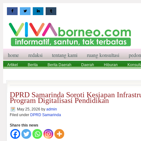
home
redaksi
tentang kami
ruang konsultasi
pedom
Artikel
Berita
Berita Daerah
Daerah
Hiburan
Konsult
Wisata
Pedoman Media Siber
Redaksi
Ruang Konsultasi
DPRD Samarinda Soroti Kesiapan Infrastr
Program Digitalisasi Pendidikan
May 25, 2026
by
admin
Filed under
DPRD Samarinda
Share this news