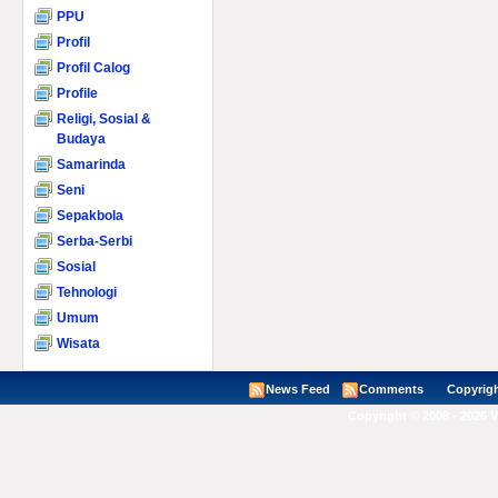
PPU
Profil
Profil Calog
Profile
Religi, Sosial &
Budaya
Samarinda
Seni
Sepakbola
Serba-Serbi
Sosial
Tehnologi
Umum
Wisata
News Feed
Comments
Copyright ©
Copyright © 2008 - 2026 V