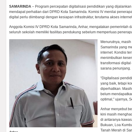
SAMARINDA
– Program percepatan digitalisasi pendidikan yang dijalanka
mendapat perhatian dari DPRD Kota Samarinda. Komisi IV menilai penerap
digital perlu diimbangi dengan kesiapan infrastruktur, terutama akses internet
Anggota Komisi IV DPRD Kota Samarinda, Anhar, mengatakan pemerintah 
seluruh sekolah memiliki fasilitas pendukung sebelum memperluas penerapan
Menurutnya, masih 
Samarinda yang me
internet. Kondisi te
menimbulkan kesen
transformasi digita
sarana penunjang.
“Digitalisasi pend
yang baik, tetapi k
diperhatikan. Masi
belum mendapatkan 
optimal,” ujarnya, S
Anhar menyebut be
kini masih menghada
di antaranya kawas
Bukuan, Loa Kumbar
Tanah Merah di Sam
Anhar