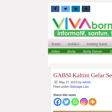
home
redaksi
tentang kami
Artikel
Berita
Berita Daerah
D
Wisata
Pedoman Media Siber
Red
GABSI Kaltim Gelar Se
May 27, 2023
by
admin
Filed under
Olahraga Lain
Share this news