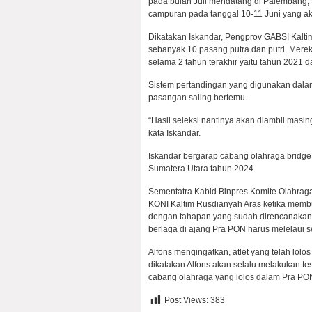
pada bulan Juli mendatang di Palembang, 
campuran pada tanggal 10-11 Juni yang a
Dikatakan Iskandar, Pengprov GABSI Kalti
sebanyak 10 pasang putra dan putri. Mereka
selama 2 tahun terakhir yaitu tahun 2021 
Sistem pertandingan yang digunakan dalam 
pasangan saling bertemu.
“Hasil seleksi nantinya akan diambil masi
kata Iskandar.
Iskandar bergarap cabang olahraga bridg
Sumatera Utara tahun 2024.
Sementatra Kabid Binpres Komite Olahraga 
KONI Kaltim Rusdianyah Aras ketika membu
dengan tahapan yang sudah direncanakan. 
berlaga di ajang Pra PON harus melelaui s
Alfons mengingatkan, atlet yang telah lolo
dikatakan Alfons akan selalu melakukan tes
cabang olahraga yang lolos dalam Pra PON
Post Views:
383