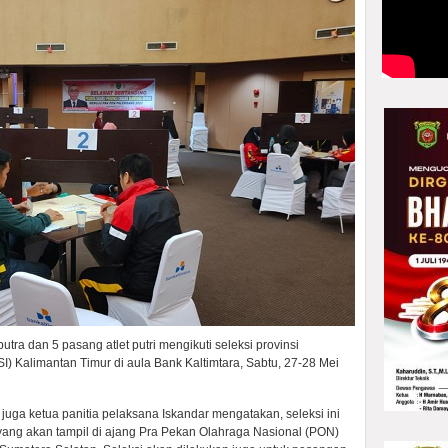
tra dan 5 pasang atlet putri mengikuti seleksi provinsi
) Kalimantan Timur di aula Bank Kaltimtara, Sabtu, 27-28 Mei
uga ketua panitia pelaksana Iskandar mengatakan, seleksi ini
 yang akan tampil di ajang Pra Pekan Olahraga Nasional (PON)