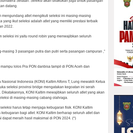
Sumatera Selatan. Seleksi akan dilakukan juga untuk pasangan
kan datang.
m mengundang atlet mengikuti seleksi ini masing-masing
 yang ikut seleksi adalah atlet yang memliki prestasi terbaik
dan 2022.
seleksi ini yaitu round robin yang menwajibkan seluruh
ng-masing 3 pasangan putra dan putri serta pasangan campuran ,”
e mampu lolos Pra PON danbisa tampil di PON Aceh dan
Nasional Indonesia (KONI) Kaltim Alfons T, Lung mewakili Ketua
ka seleksi provinsi bridge mengatakan kegoatan ini serah
Dikatakannya, KONI Kaltim mewajibkan seluruh atlet yang akan
eleksi di masing-masing cabang olahraga.
s seleksi harus tetap menjaga kebugaran fisik. KONI Kaltim
 kebugaran bagi atlet. KONI Kaltim berharap seluruh atlet dan
 dapat meraih hasil maksimal di PON 2024. (*)