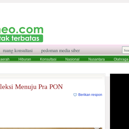
ruang konsultasi
pedoman media siber
aerah
Hiburan
Konsultasi
Nasional
Nusantara
Olahraga
aksi
Ruang Konsultasi
Tentang Kami
leksi Menuju Pra PON
Berikan respon