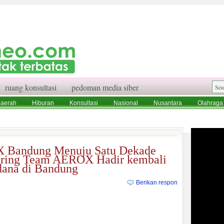
ruang konsultasi
pedoman media siber
aerah
Hiburan
Konsultasi
Nasional
Nusantara
Olahraga
aksi
Ruang Konsultasi
Tentang Kami
 Bandung Menuju Satu Dekade
ring Team AEROX Hadir kembali
dana di Bandung
Berikan respon