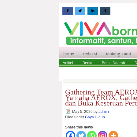
home
redaksi
tentang kami
Artikel
Berita
Berita Daerah
D
Wisata
Pedoman Media Siber
Red
Gathering Team AEROX
Yamaha AEROX, Gathe
dan Buka Keseruan Per
May 5, 2026
by
admin
Filed under
Gaya Hidup
Share this news