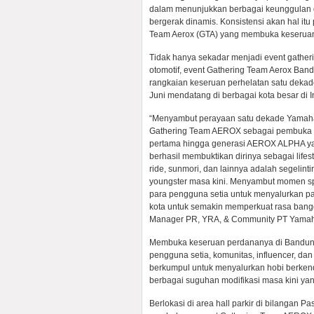
dalam menunjukkan berbagai keunggulan da
bergerak dinamis. Konsistensi akan hal itu
Team Aerox (GTA) yang membuka keseruan
Tidak hanya sekadar menjadi event gather
otomotif, event Gathering Team Aerox Band
rangkaian keseruan perhelatan satu dekad
Juni mendatang di berbagai kota besar di 
“Menyambut perayaan satu dekade Yamaha
Gathering Team AEROX sebagai pembuka ke
pertama hingga generasi AEROX ALPHA ya
berhasil membuktikan dirinya sebagai lifes
ride, sunmori, dan lainnya adalah segelinti
youngster masa kini. Menyambut momen sp
para pengguna setia untuk menyalurkan pas
kota untuk semakin memperkuat rasa bang
Manager PR, YRA, & Community PT Yamah
Membuka keseruan perdananya di Bandung (
pengguna setia, komunitas, influencer, da
berkumpul untuk menyalurkan hobi berken
berbagai suguhan modifikasi masa kini yan
Berlokasi di area hall parkir di bilangan P