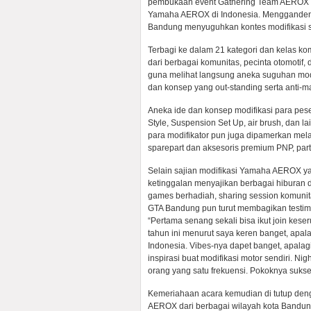
pembukaan event Gathering Team AEROX 2
Yamaha AEROX di Indonesia. Menggandeng
Bandung menyuguhkan kontes modifikasi se
Terbagi ke dalam 21 kategori dan kelas kom
dari berbagai komunitas, pecinta otomotif
guna melihat langsung aneka suguhan modif
dan konsep yang out-standing serta anti
Aneka ide dan konsep modifikasi para pes
Style, Suspension Set Up, air brush, dan l
para modifikator pun juga dipamerkan me
sparepart dan aksesoris premium PNP, part
Selain sajian modifikasi Yamaha AEROX ya
ketinggalan menyajikan berbagai hiburan d
games berhadiah, sharing session komunit
GTA Bandung pun turut membagikan testimo
“Pertama senang sekali bisa ikut join kes
tahun ini menurut saya keren banget, apal
Indonesia. Vibes-nya dapet banget, apalagi 
inspirasi buat modifikasi motor sendiri. Ni
orang yang satu frekuensi. Pokoknya suks
Kemeriahaan acara kemudian di tutup dengan
AEROX dari berbagai wilayah kota Bandung.