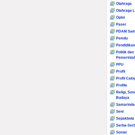
Olahraga
Olahraga L
Opini
Paser
PDAM Sam
Pemilu
Pendidikan
Politik dan
Pemerinta
PPU
Profil
Profil Calo
Profile
Religi, Sos
Budaya
Samarinda
Seni
Sepakbola
Serba-Serb
Sosial