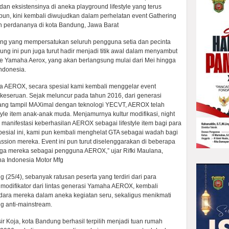
n eksistensinya di aneka playground lifestyle yang terus
 pun, kini kembali diwujudkan dalam perhelatan event Gathering
 perdananya di kota Bandung, Jawa Barat
ing yang mempersatukan seluruh pengguna setia dan pecinta
ung ini pun juga turut hadir menjadi titik awal dalam menyambut
e Yamaha Aerox, yang akan berlangsung mulai dari Mei hingga
Indonesia.
 AEROX, secara spesial kami kembali menggelar event
seruan. Sejak meluncur pada tahun 2016, dari generasi
ng tampil MAXimal dengan teknologi YECVT, AEROX telah
tyle item anak-anak muda. Menjamurnya kultur modifikasi, night
r manifestasi keberhasilan AEROX sebagai lifestyle item bagi para
esial ini, kami pun kembali menghelat GTA sebagai wadah bagi
sion mereka. Event ini pun turut diselenggarakan di beberapa
ga mereka sebagai pengguna AEROX,” ujar Rifki Maulana,
a Indonesia Motor Mfg
25/4), sebanyak ratusan peserta yang terdiri dari para
n modifikator dari lintas generasi Yamaha AEROX, kembali
dara mereka dalam aneka kegiatan seru, sekaligus menikmati
g anti-mainstream.
asir Koja, kota Bandung berhasil terpilih menjadi tuan rumah