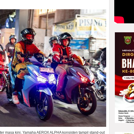
ter masa kini, Yamaha AEROX ALPHA konsisten tampil stand-out