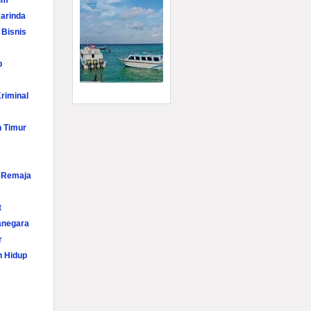
im
arinda
 Bisnis
p
riminal
n Timur
i Remaja
t
anegara
r
n Hidup