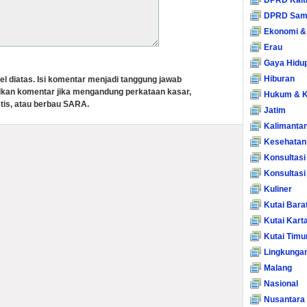
DPRD Kalt
DPRD Sam
Ekonomi &
Erau
Gaya Hidu
Hiburan
el diatas. Isi komentar menjadi tanggung jawab
lkan komentar jika mengandung perkataan kasar,
Hukum & K
tis, atau berbau SARA.
Jatim
Kalimanta
Kesehatan
Konsultasi
Konsultas
Kuliner
Kutai Bara
Kutai Kart
Kutai Timu
Lingkunga
Malang
Nasional
Nusantara