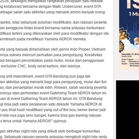
026, sekaligus mengawali rangkaian perayaan satu dekade
 kolaborasi bersama dengan Matic Undercover, event GTA
bagai salah satu aktivitas yang menarik animo banyak orang.
petisi, total sebanyak puluhan modifikator, dan ratusan peserta
, dan pengguna lintas brand bersama-sama antusias berkumpul
ikasi terkini yang dikreasikan oleh para modifikator dengan ide
-mainstream pada modifikasi Yamaha AEROX mereka.
erta yang banyak dimeriahkan oleh genre Indo Proper, Vietnam
ainnya sukses mencuri perhatian para pengunjung. Kreativitas
lalui beragam perombakan pada motor, mulai dari penggunaan
 exclusive CNC, body serat karbon, dan lainnya.
ng anti-mainstream, event GTA Bandung pun juga tak
an aktivitas yang menarik bagi para pengunjung, mulai dari fun
as, dan penampilan musik edm. Riswan, salah seorang peserta
ninya atas perhelatan event Gatehring Team AEROX tahun ini.
eruan di event Gathering Team AEROX tahun ini. GTA Bandung
agi bisa jadi saksi perjalanan satu dekade Yamaha AEROX di
pas lihat hasil modifikasi yang out of the box, bener-bener jadi
ght ride-nya juga seru banget, karena bisa gas bareng ratusan
es terus untuk Yamaha AEROX!” ujarnya.
 aktivitas night ride yang diikuti oleh berbagai komunitas
 Sebanyak ratusan peserta antusias mengikuti night ride serta