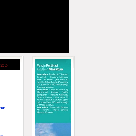
neo
n
rah