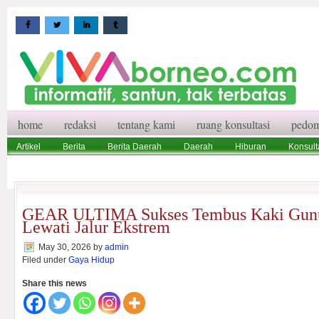
home
redaksi
tentang kami
ruang konsultasi
pedom
Artikel
Berita
Berita Daerah
Daerah
Hiburan
Konsult
Wisata
Pedoman Media Siber
Redaksi
Ruang Konsultasi
GEAR ULTIMA Sukses Tembus Kaki Gunu
Lewati Jalur Ekstrem
May 30, 2026
by
admin
Filed under
Gaya Hidup
Share this news