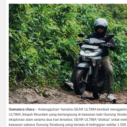
Sumatera Utara
– Ketangguhan Yamaha GEAR ULTIMA kembali menggebrak l
ULTIMA Jelajah Mountain yang berlangsung di kawasan kaki Gunung Sinab
eksplorasi alam selama dua hari tersebut, GEAR ULTIMA “disiksa” untuk mel
kawasan sabana Gunung Sinabung yang berada di ketinggian sekitar 1.500 