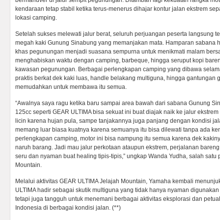
bermanuver di jalur sempit pegunungan. Ditambah lagi kekuatan rangka mo
kendaraan tetap stabil ketika terus-menerus dihajar kontur jalan ekstrem s
lokasi camping.
Setelah sukses melewati jalur berat, seluruh perjuangan peserta langsung
megah kaki Gunung Sinabung yang memanjakan mata. Hamparan sabana hij
khas pegunungan menjadi suasana sempurna untuk menikmati malam bersa
menghabiskan waktu dengan camping, barbeque, hingga seruput kopi baren
kawasan pegunungan. Berbagai perlengkapan camping yang dibawa selama 
praktis berkat dek kaki luas, handle belakang multiguna, hingga gantunga
memudahkan untuk membawa itu semua.
“Awalnya saya ragu ketika baru sampai area bawah dari sabana Gunung Sina
125cc seperti GEAR ULTIMA bisa sekuat ini buat diajak naik ke jalur ekstrem
licin karena hujan pula, sampe tanjakannya juga panjang dengan kondisi jala
memang luar biasa kuatnya karena semuanya itu bisa dilewati tanpa ada k
perlengkapan camping, motor ini bisa nampung itu semua karena dek kakin
naruh barang. Jadi mau jalur perkotaan ataupun ekstrem, perjalanan baren
seru dan nyaman buat healing tipis-tipis,” ungkap Wanda Yudha, salah sat
Mountain.
Melalui aktivitas GEAR ULTIMA Jelajah Mountain, Yamaha kembali menu
ULTIMA hadir sebagai skutik multiguna yang tidak hanya nyaman digunakan 
tetapi juga tangguh untuk menemani berbagai aktivitas eksplorasi dan pet
Indonesia di berbagai kondisi jalan. (**)