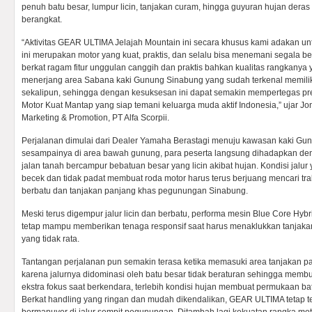
penuh batu besar, lumpur licin, tanjakan curam, hingga guyuran hujan dera
berangkat.
“Aktivitas GEAR ULTIMA Jelajah Mountain ini secara khusus kami adakan un
ini merupakan motor yang kuat, praktis, dan selalu bisa menemani segala b
berkat ragam fitur unggulan canggih dan praktis bahkan kualitas rangkanya y
menerjang area Sabana kaki Gunung Sinabung yang sudah terkenal memiliki
sekalipun, sehingga dengan kesuksesan ini dapat semakin mempertegas p
Motor Kuat Mantap yang siap temani keluarga muda aktif Indonesia,” ujar Jo
Marketing & Promotion, PT Alfa Scorpii.
Perjalanan dimulai dari Dealer Yamaha Berastagi menuju kawasan kaki Gun
sesampainya di area bawah gunung, para peserta langsung dihadapkan d
jalan tanah bercampur bebatuan besar yang licin akibat hujan. Kondisi jalur
becek dan tidak padat membuat roda motor harus terus berjuang mencari traks
berbatu dan tanjakan panjang khas pegunungan Sinabung.
Meski terus digempur jalur licin dan berbatu, performa mesin Blue Core Hy
tetap mampu memberikan tenaga responsif saat harus menaklukkan tanjaka
yang tidak rata.
Tantangan perjalanan pun semakin terasa ketika memasuki area tanjakan
karena jalurnya didominasi oleh batu besar tidak beraturan sehingga memb
ekstra fokus saat berkendara, terlebih kondisi hujan membuat permukaan batu
Berkat handling yang ringan dan mudah dikendalikan, GEAR ULTIMA tetap te