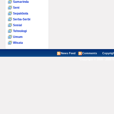
Samarinda
Seni
Sepakbola
Serba-Serbi
Sosial
Tehnologi
Umum
Wisata
News Feed
Comments
Copyright ©
Copyright © 2008 - 2026 V