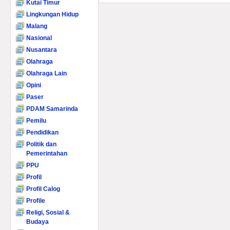
Kutai Timur
Lingkungan Hidup
Malang
Nasional
Nusantara
Olahraga
Olahraga Lain
Opini
Paser
PDAM Samarinda
Pemilu
Pendidikan
Politik dan
Pemerintahan
PPU
Profil
Profil Calog
Profile
Religi, Sosial &
Budaya