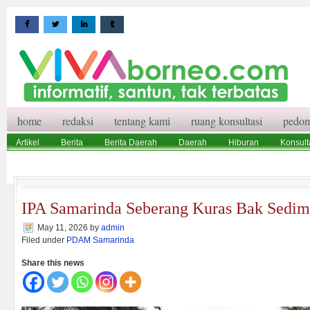
home
redaksi
tentang kami
ruang konsultasi
pedom
Artikel
Berita
Berita Daerah
Daerah
Hiburan
Konsult
Wisata
Pedoman Media Siber
Redaksi
Ruang Konsultasi
IPA Samarinda Seberang Kuras Bak Sedim
May 11, 2026
by
admin
Filed under
PDAM Samarinda
Share this news