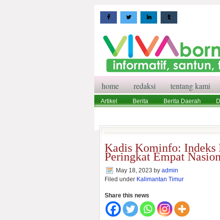
home
redaksi
tentang kami
Artikel
Berita
Berita Daerah
D
Wisata
Pedoman Media Siber
Red
Kadis Kominfo: Indeks 
Peringkat Empat Nasion
May 18, 2023
by
admin
Filed under
Kalimantan Timur
Share this news