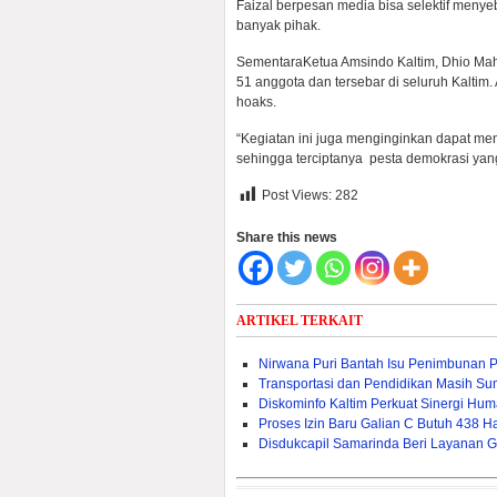
Faizal berpesan media bisa selektif menye
banyak pihak.
SementaraKetua Amsindo Kaltim, Dhio Mah
51 anggota dan tersebar di seluruh Kaltim
hoaks.
“Kegiatan ini juga menginginkan dapat me
sehingga terciptanya pesta demokrasi yang
Post Views:
282
Share this news
ARTIKEL TERKAIT
Nirwana Puri Bantah Isu Penimbunan 
Transportasi dan Pendidikan Masih Sum
Diskominfo Kaltim Perkuat Sinergi Huma
Proses Izin Baru Galian C Butuh 438 Ha
Disdukcapil Samarinda Beri Layanan G