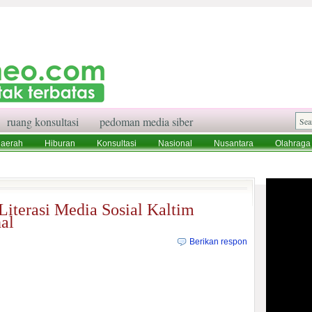
ruang konsultasi
pedoman media siber
aerah
Hiburan
Konsultasi
Nasional
Nusantara
Olahraga
aksi
Ruang Konsultasi
Tentang Kami
Literasi Media Sosial Kaltim
al
Berikan respon