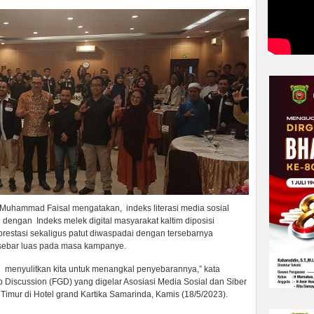
 Muhammad Faisal mengatakan, indeks literasi media sosial
n dengan Indeks melek digital masyarakat kaltim diposisi
 prestasi sekaligus patut diwaspadai dengan tersebarnya
sebar luas pada masa kampanye.
i menyulitkan kita untuk menangkal penyebarannya,” kata
iscussion (FGD) yang digelar Asosiasi Media Sosial dan Siber
imur di Hotel grand Kartika Samarinda, Kamis (18/5/2023).