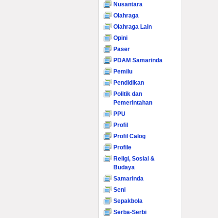
Nusantara
Olahraga
Olahraga Lain
Opini
Paser
PDAM Samarinda
Pemilu
Pendidikan
Politik dan
Pemerintahan
PPU
Profil
Profil Calog
Profile
Religi, Sosial &
Budaya
Samarinda
Seni
Sepakbola
Serba-Serbi