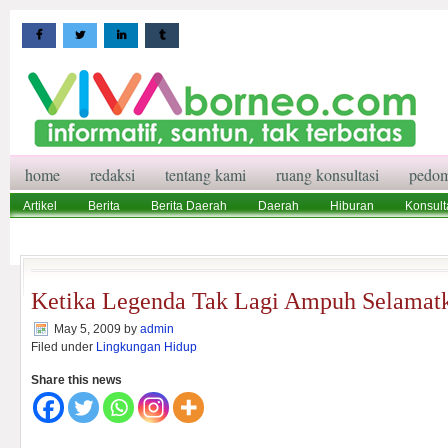
home
redaksi
tentang kami
ruang konsultasi
pedom
Artikel
Berita
Berita Daerah
Daerah
Hiburan
Konsult
Wisata
Pedoman Media Siber
Redaksi
Ruang Konsultasi
Ketika Legenda Tak Lagi Ampuh Selamatk
May 5, 2009
by
admin
Filed under
Lingkungan Hidup
Share this news