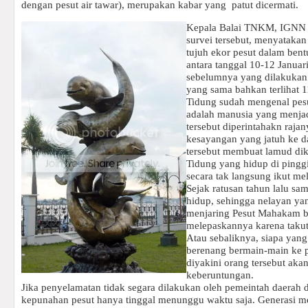
dengan pesut air tawar), merupakan kabar yang
patut dicermati.
Kepala Balai TNKM, IGNN 
survei tersebut, menyataka
tujuh ekor pesut dalam ben
antara tanggal 10-12 Januar
sebelumnya yang dilakukan 
yang sama bahkan terlihat 1
Tidung sudah mengenal pes
adalah manusia yang menjad
tersebut diperintahakn raja
kesayangan yang jatuh ke da
tersebut membuat lamud di
Tidung yang hidup di pinggi
secara tak langsung ikut me
Sejak ratusan tahun lalu sam
hidup, sehingga nelayan yan
menjaring Pesut Mahakam b
melepaskannya karena takut 
Atau sebaliknya, siapa yan
berenang bermain-main ke 
diyakini orang tersebut ak
keberuntungan.
Jika penyelamatan tidak segara dilakukan oleh pemeintah daerah 
kepunahan pesut hanya tinggal menunggu waktu saja. Generasi m