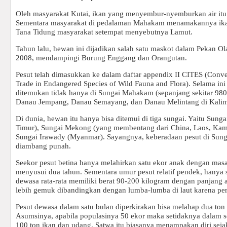
Oleh masyarakat Kutai, ikan yang menyembur-nyemburkan air itu
Sementara masyarakat di pedalaman Mahakam menamakannya ika
Tana Tidung masyarakat setempat menyebutnya Lamut.
Tahun lalu, hewan ini dijadikan salah satu maskot dalam Pekan O
2008, mendampingi Burung Enggang dan Orangutan.
Pesut telah dimasukkan ke dalam daftar appendix II CITES (Conve
Trade in Endangered Species of Wild Fauna and Flora). Selama in
ditemukan tidak hanya di Sungai Mahakam (sepanjang sekitar 980
Danau Jempang, Danau Semayang, dan Danau Melintang di Kalim
Di dunia, hewan itu hanya bisa ditemui di tiga sungai. Yaitu Su
Timur), Sungai Mekong (yang membentang dari China, Laos, Kam
Sungai Irawady (Myanmar). Sayangnya, keberadaan pesut di Sunga
diambang punah.
Seekor pesut betina hanya melahirkan satu ekor anak dengan mas
menyusui dua tahun. Sementara umur pesut relatif pendek, hanya s
dewasa rata-rata memiliki berat 90-200 kilogram dengan panjang a
lebih gemuk dibandingkan dengan lumba-lumba di laut karena per
Pesut dewasa dalam satu bulan diperkirakan bisa melahap dua ton
Asumsinya, apabila populasinya 50 ekor maka setidaknya dalam 
100 ton ikan dan udang. Satwa itu biasanya menampakan diri sejak