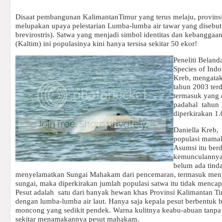
Disaat pembangunan KalimantanTimur yang terus melaju, provinsi 
melupakan upaya pelestarian Lumba-lumba air tawar yang disebut 
brevirostris). Satwa yang menjadi simbol identitas dan kebanggaa
(Kaltim) ini populasinya kini hanya tersisa sekitar 50 ekor!
Peneliti Beland
Species of Indo
Kreb, mengatak
tahun 2003 ter
termasuk yang 
padahal
tahun
diperkirakan 1.
Daniella Kreb,
populasi mamali
Asumsi itu ber
kemunculannya.
belum ada tind
menyelamatkan Sungai Mahakam dari pencemaran, termasuk meng
sungai, maka diperkirakan jumlah populasi satwa itu tidak mencap
Pesut adalah
satu dari banyak hewan khas Provinsi Kalimantan T
dengan lumba-lumba air laut. Hanya saja kepala pesut berbentuk bu
moncong yang sedikit pendek. Warna kulitnya keabu-abuan tanpa
sekitar menamakannya pesut mahakam.