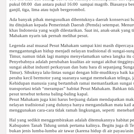
pukul 08:00
dan antara pukul 16:00
sampai magrib. Biasanya be
ganjil, tiga, lima atau tujuh bergerombol.
Ada banyak pihak mengusulkan dibentuknya daerah konservasi b
itu ditujukan kepada Pemerintah Daerah (Pemda) setempat. Menur
khas Indonesia yang wajib dilestarikan. Saat ini, anak-anak yang t
Mahakam nyaris tak pernah melihat pesut.
Legenda asal muasal Pesut Mahakam sampai kini masih dipercaya
menggantungkan hidup menjadi nelayan tradisional di sungai-sung
Timur, namun tidak lagi mampu menyelamatkan satwa langka itu 
Penyebabnya adalah perubahan kualitas air sungai akibat tinggin
sungai akibat industri perkayuan dan batu bara di sepanjang Su
Timur). Sibuknya lalu-lintas sungai dengan hilir-mudiknya baik k
perahu kecil bermotor yang suaranya sangat memekakan telinga, j
Kehidupan manusia yang bertambah ramai memanfaatkan sungai s
transportasi telah “merampas” habitat Pesut Mahakam. Bahkan tidak
pesut tersebut terkena baling-baling kapal.
Pesut Mahakam juga kini harus berjuang dalam mendapatkan maka
nelayan tradisional yang dulunya hanya mengandalkan mata kail at
menggunakan cara-cara tidak ramah lingkungan, seperti
menebark
Hal yang sedikit menggembirakan adalah ditemukannya habitat pe
Kabupaten Tanah Tidung untuk pertama kalinya. Begitu juga di T
bukan jenis lumba-lumba air tawar (karena hidup di air payau/asin