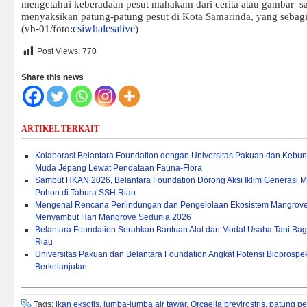
mengetahui keberadaan pesut mahakam dari cerita atau gambar
s
menyaksikan patung-patung pesut di Kota Samarinda, yang sebagia
csiwhalesalive
(vb-01/foto:
)
Post Views:
770
Share this news
ARTIKEL TERKAIT
Kolaborasi Belantara Foundation dengan Universitas Pakuan dan Kebu
Muda Jepang Lewat Pendataan Fauna-Flora
Sambut HKAN 2026, Belantara Foundation Dorong Aksi Iklim Generasi
Pohon di Tahura SSH Riau
Mengenal Rencana Perlindungan dan Pengelolaan Ekosistem Mangrove
Menyambut Hari Mangrove Sedunia 2026
Belantara Foundation Serahkan Bantuan Alat dan Modal Usaha Tani Bagi L
Riau
Universitas Pakuan dan Belantara Foundation Angkat Potensi Bioprosp
Berkelanjutan
Tags:
ikan eksotis
,
lumba-lumba air tawar
,
Orcaella brevirostris
,
patung pe