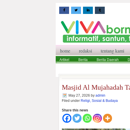
home
redaksi
tentang kami
Artikel
Berita
Berita Daerah
D
Wisata
Pedoman Media Siber
Red
Masjid Al Mujahadah T
May 27, 2026
by
admin
Filed under
Religi, Sosial & Budaya
Share this news