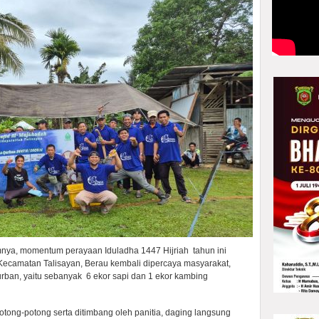
mnya, momentum perayaan Iduladha 1447 Hijriah tahun ini
Kecamatan Talisayan, Berau kembali dipercaya masyarakat,
ban, yaitu sebanyak 6 ekor sapi dan 1 ekor kambing
ipotong-potong serta ditimbang oleh panitia, daging langsung