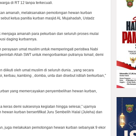
warga di RT 12 tanpa terkecuali.
iberikan amanah, melaksanakan pemotongan hewan kurban
 sebut ketua panitia kurban masjid AL Mujahadah, Ustadz
tuk menjaga amanah para pekurban dan seluruh proses mulai
usi daging kurbannya.
ah perayaan umat muslim untuk memperingati peristiwa Nabi
 perintah Allah SWT untuk mengorbankan putranya Ismail, demi
n diikuti oleh umat muslim di seluruh dunia , yang secara
, kerbau, kambing , domba, unta dan disebut istilah berkurban,”
pekurban yang memercayakan penyembelihan hewan kurban,
a keras demi suksesnya kegiatan hingga selesai,” ujarnya
hewan kurban bersertifikat Juru Sembelih Halal (Juleha) dan
ayan, juga melakukan pemotongan hewan kurban sebanyak 9 ekor