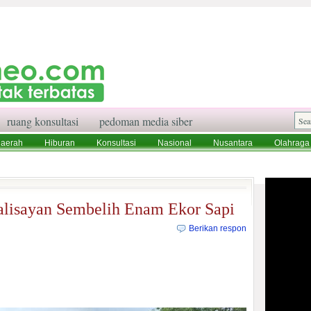
ruang konsultasi
pedoman media siber
aerah
Hiburan
Konsultasi
Nasional
Nusantara
Olahraga
aksi
Ruang Konsultasi
Tentang Kami
alisayan Sembelih Enam Ekor Sapi
Berikan respon