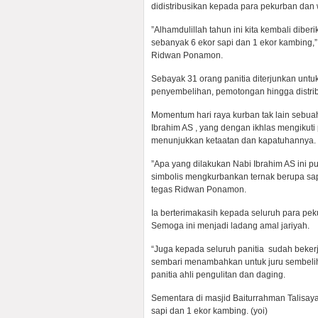
didistribusikan kepada para pekurban dan 
‎”Alhamdulillah tahun ini kita kembali d
sebanyak 6 ekor sapi dan 1 ekor kambing,”
Ridwan Ponamon.
‎Sebayak 31 orang panitia diterjunkan un
penyembelihan, pemotongan hingga distrib
‎Momentum hari raya kurban tak lain sebu
Ibrahim AS , yang dengan ikhlas mengikuti
menunjukkan ketaatan dan kapatuhannya.
‎”Apa yang dilakukan Nabi Ibrahim AS ini pu
simbolis mengkurbankan ternak berupa sapi
tegas Ridwan Ponamon.
‎Ia berterimakasih kepada seluruh para 
Semoga ini menjadi ladang amal jariyah.
“Juga kepada seluruh panitia sudah bekerj
sembari menambahkan untuk juru sembelih 
panitia ahli pengulitan dan daging.
‎Sementara di masjid Baiturrahman Talis
sapi dan 1 ekor kambing. (yoi)