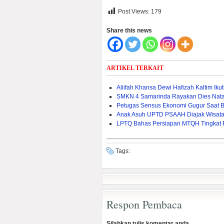
Post Views:
179
Share this news
ARTIKEL TERKAIT
Aliifah Khansa Dewi Hafizah Kaltim Iku
SMKN 4 Samarinda Rayakan Dies Natal
Petugas Sensus Ekonomi Gugur Saat B
Anak Asuh UPTD PSAAH Diajak Wisata 
LPTQ Bahas Persiapan MTQH Tingkat Pr
Tags:
Respon Pembaca
Silahkan tulis komentar anda...