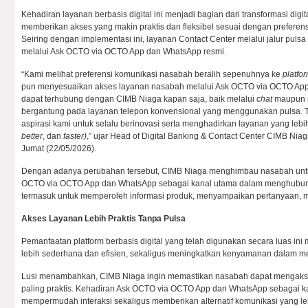
Kehadiran layanan berbasis digital ini menjadi bagian dari transformasi digi
memberikan akses yang makin praktis dan fleksibel sesuai dengan preferens
Seiring dengan implementasi ini, layanan Contact Center melalui jalur puls
melalui Ask OCTO via OCTO App dan WhatsApp resmi.
“Kami melihat preferensi komunikasi nasabah beralih sepenuhnya ke
platfo
pun menyesuaikan akses layanan nasabah melalui Ask OCTO via OCTO App
dapat terhubung dengan CIMB Niaga kapan saja, baik melalui
chat
maupun p
bergantung pada layanan telepon konvensional yang menggunakan pulsa. Tr
aspirasi kami untuk selalu berinovasi serta menghadirkan layanan yang leb
better
, dan
faster)
,” ujar Head of Digital Banking & Contact Center CIMB Nia
Jumat (22/05/2026).
Dengan adanya perubahan tersebut, CIMB Niaga menghimbau nasabah unt
OCTO via OCTO App dan WhatsApp sebagai kanal utama dalam menghubun
termasuk untuk memperoleh informasi produk, menyampaikan pertanyaan,
Akses Layanan Lebih Praktis Tanpa Pulsa
Pemanfaatan platform berbasis digital yang telah digunakan secara luas in
lebih sederhana dan efisien, sekaligus meningkatkan kenyamanan dalam 
Lusi menambahkan, CIMB Niaga ingin memastikan nasabah dapat mengaks
paling praktis. Kehadiran Ask OCTO via OCTO App dan WhatsApp sebagai k
mempermudah interaksi sekaligus memberikan alternatif komunikasi yang lebi