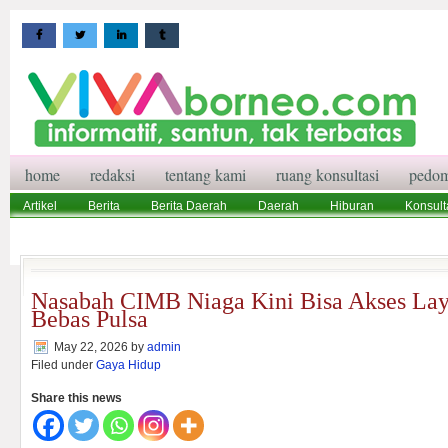
home
redaksi
tentang kami
ruang konsultasi
pedom
Artikel
Berita
Berita Daerah
Daerah
Hiburan
Konsult
Wisata
Pedoman Media Siber
Redaksi
Ruang Konsultasi
Nasabah CIMB Niaga Kini Bisa Akses La
Bebas Pulsa
May 22, 2026
by
admin
Filed under
Gaya Hidup
Share this news