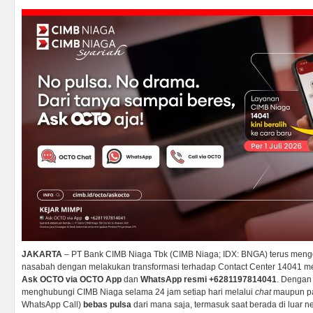
JAKARTA
– PT Bank CIMB Niaga Tbk (CIMB Niaga; IDX: BNGA) terus men
nasabah dengan melakukan transformasi terhadap Contact Center 14041 men
Ask OCTO via OCTO App
dan
WhatsApp resmi +6281197814041
. Dengan 
menghubungi CIMB Niaga selama 24 jam setiap hari melalui
chat
maupun pa
WhatsApp Call)
bebas pulsa
dari mana saja, termasuk saat berada di luar ne