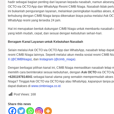
hadir sebagai bagian penting dari layanan kepada nasabah, namun aksesnya k
OCTO via OCTO App dan WhatsApp Resmi CIMB Niaga. Nasabah tidak perlu
ini bukanlah pengurangan layanan, melainkan peningkatan kualitas akses, 
terhubung dengan CIMB Niaga tanpa dikenakan biaya pulsa melalui Ask O
WhatsApp resmi yang tersedia 24 jam.
Hal ini merupakan bentuk dukungan CIMB Niaga untuk membantu nasabah
yang lebih mudah, cepat, dan sesuai dengan kebutuhan sehari-hari.
Beragam Kanal Layanan untuk Kebutuhan Nasabah
Selain melalui Ask OCTO via OCTO App dan WhatsApp, nasabah tetap dapa
resmi CIMB Niaga lainnya. Seperti melalui akun media sosial resmi CIMB Ni
X (@CIMBNiaga)
, dan
Instagram (@cimb_niaga)
.
Dengan berbagai pilihan kanal ini, CIMB Niaga memastikan nasabah tetap mem
memilih cara berinteraksi sesuai kebutuhan, dengan
Ask OCTO
via OCTO A
+6281197814041
sebagai kanal utama yang semakin mempermudah akses 
Niaga? Tinggal Ask OCTO via OCTO App atau WhatsApp, kapanpun tanpa pul
dapat diakses di
www.cimbniaga.co.id
.
Post Views:
168
Share this news