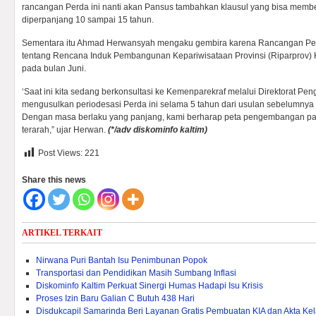
rancangan Perda ini nanti akan Pansus tambahkan klausul yang bisa membe
diperpanjang 10 sampai 15 tahun.
Sementara itu Ahmad Herwansyah mengaku gembira karena Rancangan Per
tentang Rencana Induk Pembangunan Kepariwisataan Provinsi (Riparprov) Ka
pada bulan Juni.
‘Saat ini kita sedang berkonsultasi ke Kemenparekraf melalui Direktorat P
mengusulkan periodesasi Perda ini selama 5 tahun dari usulan sebelumnya 
Dengan masa berlaku yang panjang, kami berharap peta pengembangan pariw
terarah,” ujar Herwan.
(*/adv diskominfo kaltim)
Post Views:
221
Share this news
ARTIKEL TERKAIT
Nirwana Puri Bantah Isu Penimbunan Popok
Transportasi dan Pendidikan Masih Sumbang Inflasi
Diskominfo Kaltim Perkuat Sinergi Humas Hadapi Isu Krisis
Proses Izin Baru Galian C Butuh 438 Hari
Disdukcapil Samarinda Beri Layanan Gratis Pembuatan KIA dan Akta Kel