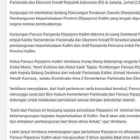
Pariwisata dan Ekonomi Kreatif Republik Indonesia (RI) di Jakarta, Jumat (13
Kunjungan ini membahas tentang Rancangan Peraturan Daerah (Ranperda)
Pembangunan Kepariwisataan Provinsi (Riparprov) Kaltim yang tengah dig
segera selesai pembuatannya.
Kunjungan Pansus Ranperda Riparprov Kaltim diterima di ruang Direktorat
empat Kantor Kementerian Pariwisata dan Ekonomi Kreatif RI tersebut adala
pembangunan kepariwisataan Kaltim dan draft Ranperda Rencana Induk P
Provinsi Kaltim.
Ketua Pansus Riparprov Kaltim Veridiana Huraq Wang didampingi anggota 
Emira Moeis, Yenni Eviliana dan Abdul Kadir Tappa. Rombongan Pansus Rip
oleh Kepala Bidang Destinasi dan Industri Pariwisata Kaltim, Ahmad Herwa
Hendri Karnoza, selaku Koordinator Area 2 Kementerian Pariwisata dan Ekon
Veridiana menyatakan, dari hasil pertemuan serta konsultasi tersebut, Pans
menunggu surat dari Biro Hukum Kementerian Pariwisata dan Pansus Ripar
dukungan untuk melakukan periodisasi sesuai dengan kebutuhan daerah.
“Kami dari Pansus ini berjuang supaya periodisasi Riparprov ini minimal l
keberlangsungan kegiatan kepariwisataan di Kaltim. Nanti akan ada invest
dan kebijakan pembangunan dari dinas-dinas terkait,” ujar Veridiana.
Lebih lanjut Veridiana menerangkan agar periodisasi Riparprov ini diharap
Pansus Riparprov Kaltim akan mengusulkan 5 tahun apabila tidak bisa lebih.