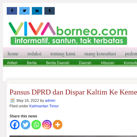
home
redaksi
tentang kami
ruang konsultasi
pedom
Artikel
Berita
Berita Daerah
Daerah
Hiburan
Konsult
Wisata
Pedoman Media Siber
Redaksi
Ruang Konsultasi
Pansus DPRD dan Dispar Kaltim Ke Keme
May 16, 2022
by
admin
Filed under
Kalimantan Timur
Share this news