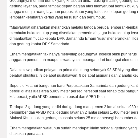
Gedungnya memiliki bentuk yang khas dan unik. Masing-masing gedung,
gedung layanan, pada tampak depan bagian atas menyerupai bentuk buku y
tangga menuju ruang layanan perpustakaan yang terletak di depan gedun
lembaran-lembaran kertas yang tersusun dan bertumpuk.
“Masyarakat diharapkan melangkah melalui tangga berupa lembaran-lembara
membuka buku tertutup yang disediakan pemerintah, agar buku tertutup terse
dimanfaatkan,” ucap kepala DPK Samarinda Erham Yusuf menerangkan filo
dan gedung kantor DPK Samarinda.
Erham mengatakan tak hanya menyulap gedungnya, koleksi buku pun terus d
anggaran pemerintah maupun swadaya sumbangan dari berbagai elemen m
Dalam mewujudkan pelayanan prima didukung sebanyak 93 SDM yang dian
pejabat struktural, 9 pejabat pustakawan, 9 pejabat arsiparis dan 2 analis 
Seperti diketahui bangunan baru Perpustakaan Samarinda dan gedung kant
berdiri di atas luas area 5.069 meter persegi tersebut saat rehab total b
kolaborasi, yaitu APBD pemerintah pusat dan APBD Kota.
Terdapat 3 gedung yang terdiri dari gedung manajemen 2 lantai seluas 930
bersumber dari APBD Kota, gedung layanan 2 lantai seluas 1.400 meter pe
Alokasi Khusus, dan gedung mushola seluas 25 meter persegi bersumber da
Erham mengatakan walaupun sudah mendapat klaim sebagai gedung yang te
dilakukan penataan.