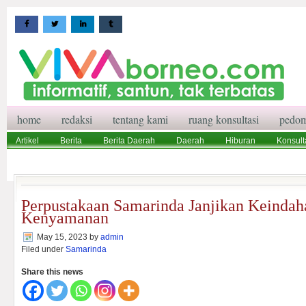
home
redaksi
tentang kami
ruang konsultasi
pedom
Artikel
Berita
Berita Daerah
Daerah
Hiburan
Konsult
Wisata
Pedoman Media Siber
Redaksi
Ruang Konsultasi
Perpustakaan Samarinda Janjikan Keindah
Kenyamanan
May 15, 2023
by
admin
Filed under
Samarinda
Share this news