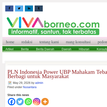
home
redaksi
tentang kami
ruang konsultasi
pedom
Artikel
Berita
Berita Daerah
Daerah
Hiburan
Konsult
Wisata
Pedoman Media Siber
Redaksi
Ruang Konsultasi
PLN Indonesia Power UBP Mahakam Teba
Berbagi untuk Masyarakat
May 29, 2026
by
admin
Filed under
Nusantara
Share this news