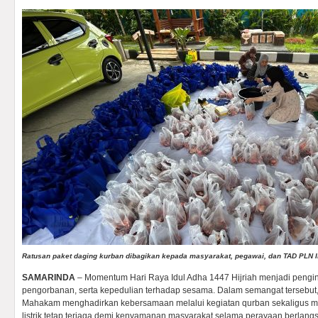
Ratusan paket daging kurban dibagikan kepada masyarakat, pegawai, dan TAD PLN
SAMARINDA
– Momentum Hari Raya Idul Adha 1447 Hijriah menjadi penging
pengorbanan, serta kepedulian terhadap sesama. Dalam semangat tersebu
Mahakam menghadirkan kebersamaan melalui kegiatan qurban sekaligus 
listrik tetap terjaga demi kenyamanan masyarakat selama perayaan berlang