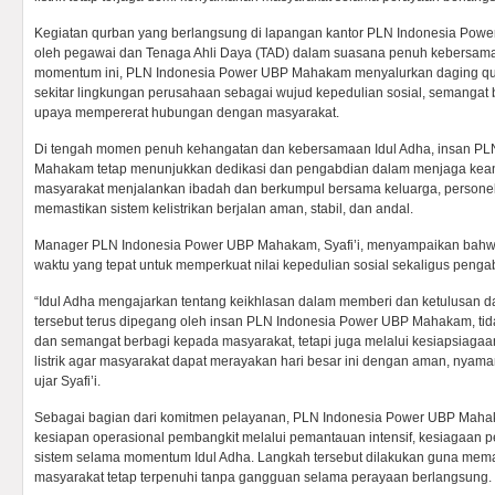
Kegiatan qurban yang berlangsung di lapangan kantor PLN Indonesia Power
oleh pegawai dan Tenaga Ahli Daya (TAD) dalam suasana penuh kebersama
momentum ini, PLN Indonesia Power UBP Mahakam menyalurkan daging qu
sekitar lingkungan perusahaan sebagai wujud kepedulian sosial, semangat 
upaya mempererat hubungan dengan masyarakat.
Di tengah momen penuh kehangatan dan kebersamaan Idul Adha, insan PL
Mahakam tetap menunjukkan dedikasi dan pengabdian dalam menjaga keanda
masyarakat menjalankan ibadah dan berkumpul bersama keluarga, personel
memastikan sistem kelistrikan berjalan aman, stabil, dan andal.
Manager PLN Indonesia Power UBP Mahakam, Syafi’i, menyampaikan bahw
waktu yang tepat untuk memperkuat nilai kepedulian sosial sekaligus peng
“Idul Adha mengajarkan tentang keikhlasan dalam memberi dan ketulusan 
tersebut terus dipegang oleh insan PLN Indonesia Power UBP Mahakam, tid
dan semangat berbagi kepada masyarakat, tetapi juga melalui kesiapsiag
listrik agar masyarakat dapat merayakan hari besar ini dengan aman, nyam
ujar Syafi’i.
Sebagai bagian dari komitmen pelayanan, PLN Indonesia Power UBP Maha
kesiapan operasional pembangkit melalui pemantauan intensif, kesiagaan 
sistem selama momentum Idul Adha. Langkah tersebut dilakukan guna mema
masyarakat tetap terpenuhi tanpa gangguan selama perayaan berlangsung.