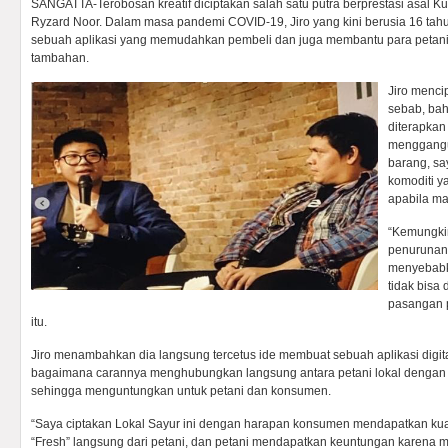
SANGATTA-Terobosan kreatif diciptakan salah satu putra berprestasi asal Kuta
Ryzard Noor. Dalam masa pandemi COVID-19, Jiro yang kini berusia 16 tah
sebuah aplikasi yang memudahkan pembeli dan juga membantu para peta
tambahan.
Jiro menci
sebab, bah
diterapkan
menggangu 
barang, s
komoditi y
apabila ma
“Kemungki
penurunan 
menyebabk
tidak bisa 
pasangan 
itu.
Jiro menambahkan dia langsung tercetus ide membuat sebuah aplikasi digit
bagaimana carannya menghubungkan langsung antara petani lokal dengan p
sehingga menguntungkan untuk petani dan konsumen.
“Saya ciptakan Lokal Sayur ini dengan harapan konsumen mendapatkan kua
“Fresh” langsung dari petani, dan petani mendapatkan keuntungan karena 