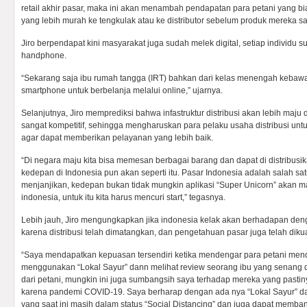
retail akhir pasar, maka ini akan menambah pendapatan para petani yang 
yang lebih murah ke tengkulak atau ke distributor sebelum produk mereka sa
Jiro berpendapat kini masyarakat juga sudah melek digital, setiap individu
handphone.
“Sekarang saja ibu rumah tangga (IRT) bahkan dari kelas menengah keba
smartphone untuk berbelanja melalui online,” ujarnya.
Selanjutnya, Jiro memprediksi bahwa infastruktur distribusi akan lebih maju d
sangat kompetitif, sehingga mengharuskan para pelaku usaha distribusi un
agar dapat memberikan pelayanan yang lebih baik.
“Di negara maju kita bisa memesan berbagai barang dan dapat di distribusi
kedepan di Indonesia pun akan seperti itu. Pasar Indonesia adalah salah sa
menjanjikan, kedepan bukan tidak mungkin aplikasi “Super Unicorn” akan m
indonesia, untuk itu kita harus mencuri start,” tegasnya.
Lebih jauh, Jiro mengungkapkan jika indonesia kelak akan berhadapan den
karena distribusi telah dimatangkan, dan pengetahuan pasar juga telah diku
“Saya mendapatkan kepuasan tersendiri ketika mendengar para petani mend
menggunakan “Lokal Sayur” dann melihat review seorang ibu yang senang 
dari petani, mungkin ini juga sumbangsih saya terhadap mereka yang pasti
karena pandemi COVID-19. Saya berharap dengan ada nya “Lokal Sayur” 
yang saat ini masih dalam status “Social Distancing” dan juga dapat memba