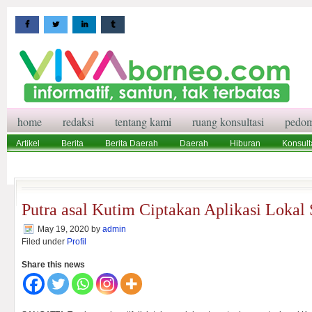
home
redaksi
tentang kami
ruang konsultasi
pedom
Artikel
Berita
Berita Daerah
Daerah
Hiburan
Konsult
Wisata
Pedoman Media Siber
Redaksi
Ruang Konsultasi
Putra asal Kutim Ciptakan Aplikasi Lokal
May 19, 2020
by
admin
Filed under
Profil
Share this news