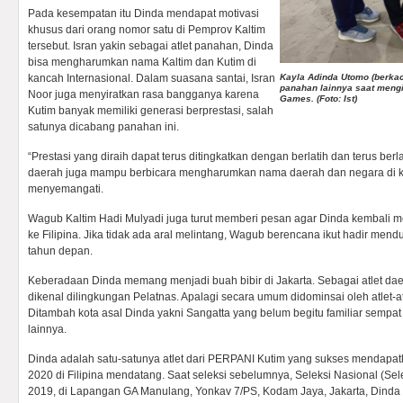
Pada kesempatan itu Dinda mendapat motivasi
khusus dari orang nomor satu di Pemprov Kaltim
tersebut. Isran yakin sebagai atlet panahan, Dinda
bisa mengharumkan nama Kaltim dan Kutim di
kancah Internasional. Dalam suasana santai, Isran
Kayla Adinda Utomo (berkac
panahan lainnya saat mengi
Noor juga menyiratkan rasa bangganya karena
Games. (Foto: Ist)
Kutim banyak memiliki generasi berprestasi, salah
satunya dicabang panahan ini.
“Prestasi yang diraih dapat terus ditingkatkan dengan berlatih dan terus berl
daerah juga mampu berbicara mengharumkan nama daerah dan negara di kan
menyemangati.
Wagub Kaltim Hadi Mulyadi juga turut memberi pesan agar Dinda kembali
ke Filipina. Jika tidak ada aral melintang, Wagub berencana ikut hadir m
tahun depan.
Keberadaan Dinda memang menjadi buah bibir di Jakarta. Sebagai atlet dae
dikenal dilingkungan Pelatnas. Apalagi secara umum didominsai oleh atlet-at
Ditambah kota asal Dinda yakni Sangatta yang belum begitu familiar sempat
lainnya.
Dinda adalah satu-satunya atlet dari PERPANI Kutim yang sukses mendapa
2020 di Filipina mendatang. Saat seleksi sebelumnya, Seleksi Nasional (Se
2019, di Lapangan GA Manulang, Yonkav 7/PS, Kodam Jaya, Jakarta, Dinda 