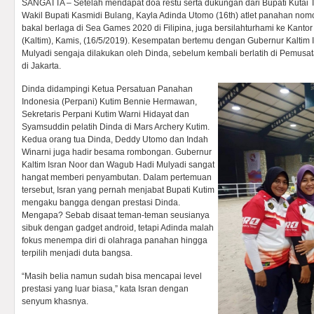
SANGATTA – Setelah mendapat doa restu serta dukungan dari Bupati Kutai 
Wakil Bupati Kasmidi Bulang, Kayla Adinda Utomo (16th) atlet panahan no
bakal berlaga di Sea Games 2020 di Filipina, juga bersilahturhami ke Kanto
(Kaltim), Kamis, (16/5/2019). Kesempatan bertemu dengan Gubernur Kaltim
Mulyadi sengaja dilakukan oleh Dinda, sebelum kembali berlatih di Pemusat
di Jakarta.
Dinda didampingi Ketua Persatuan Panahan
Indonesia (Perpani) Kutim Bennie Hermawan,
Sekretaris Perpani Kutim Warni Hidayat dan
Syamsuddin pelatih Dinda di Mars Archery Kutim.
Kedua orang tua Dinda, Deddy Utomo dan Indah
Winarni juga hadir besama rombongan. Gubernur
Kaltim Isran Noor dan Wagub Hadi Mulyadi sangat
hangat memberi penyambutan. Dalam pertemuan
tersebut, Isran yang pernah menjabat Bupati Kutim
mengaku bangga dengan prestasi Dinda.
Mengapa? Sebab disaat teman-teman seusianya
sibuk dengan gadget android, tetapi Adinda malah
fokus menempa diri di olahraga panahan hingga
terpilih menjadi duta bangsa.
“Masih belia namun sudah bisa mencapai level
prestasi yang luar biasa,” kata Isran dengan
senyum khasnya.