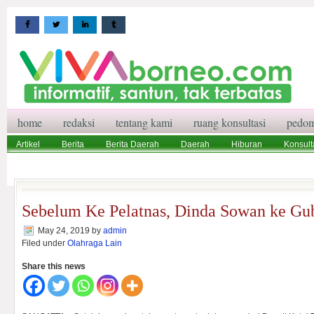
home
redaksi
tentang kami
ruang konsultasi
pedom
Artikel
Berita
Berita Daerah
Daerah
Hiburan
Konsult
Wisata
Pedoman Media Siber
Redaksi
Ruang Konsultasi
Sebelum Ke Pelatnas, Dinda Sowan ke Gu
May 24, 2019
by
admin
Filed under
Olahraga Lain
Share this news