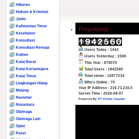
Hiburan
Hukum & Kriminal
Jatim
Kalimantan Timur
Pengunjung
Kesehatan
Konsultasi
Konsultasi Remaja
Users Today : 1443
Kuliner
Users Yesterday : 1508
Kutai Barat
This Year : 879070
Kutai Kartanegara
Total Users : 1942560
Total views : 15877234
Kutai Timur
Who's Online : 70
Lingkungan Hidup
Your IP Address : 216.73.216.5
Malang
Server Time : 2026-08-07
Nasional
Powered By
XT Visitor Counter
Nusantara
Olahraga
Olahraga Lain
Opini
Paser