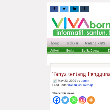
home
redaksi
tentang kami
Artikel
Berita
Berita Daerah
D
Wisata
Pedoman Media Siber
Red
Tanya tentang Penggun
May 23, 2009
by
admin
Filed under
Konsultasi Remaja
Share this news