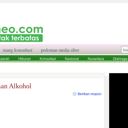
ruang konsultasi
pedoman media siber
aerah
Hiburan
Konsultasi
Nasional
Nusantara
Olahraga
aksi
Ruang Konsultasi
Tentang Kami
aan Alkohol
Berikan respon