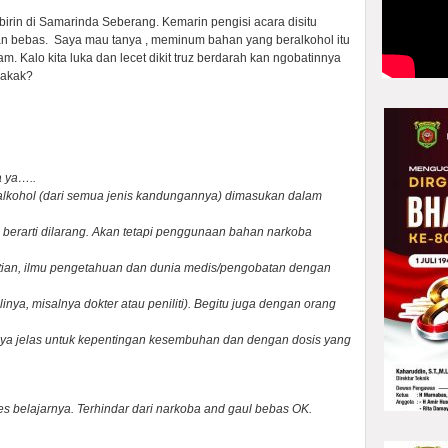
irin di Samarinda Seberang. Kemarin pengisi acara disitu
n bebas. Saya mau tanya , meminum bahan yang beralkohol itu
 Kalo kita luka dan lecet dikit truz berdarah kan ngobatinnya
kakak?
a ya…..
kohol (dari semua jenis kandungannya) dimasukan dalam
rarti dilarang. Akan tetapi penggunaan bahan narkoba
litian, ilmu pengetahuan dan dunia medis/pengobatan dengan
inya, misalnya dokter atau peniliti). Begitu juga dengan orang
ya jelas untuk kepentingan kesembuhan dan dengan dosis yang
es belajarnya. Terhindar dari narkoba and gaul bebas OK.