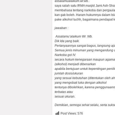
assalamualaikum.wr.wb..
saya salah satu IRMA masjid Jami Ash-Shab
membahasa tentang narkoba dan pergaula
kan gak boleh. Haram hukumnya dalam Islam.
pake alkohol tuchh, bagaimana pendapat 
jawaban :
Assalamu’alaikum Wr. Wb.
Dik Ida yang baik.
Pertanyaannya sangat bagus, langsung aj
Semua jenis minuman yang mengandung al
Narkoba gol IV.
secara hukum kenegaraan maupun agama be
(alkohol) menjadi dibenarkan
apabila bertujuan untuk kepentingan peni
jumlah dosis/ukuran
yang sesuai kebutuhan (ditentukan oleh ahl
yang mengobati luka dengan alkohol
tentunya dibolehkan, karena penggunaann
terbatas atau
sesuai ukuran.
Demikian, semoga sehat selalu, serta suks
Post Views:
576