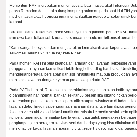
Momentum RAFI merupakan momen spesial bagi masyarakat Indonesia. Jut
puasa Ramadan dan ritual pulang kampung halaman pada saat Idul Fitri yan
mudik, masyarakat Indonesia juga memanfaatkan periode tersebut untuk ber
kerabat.
Direktur Utama Telkomsel Ririek Adriansyah mengatakan, periode RAFI tah
istimewa bagi Telkomsel, karena bersamaan periode ini Telkomsel genap be
“Kami sangat bersyukur dan mengucapkan terimakasih atas kepercayaan pe
Telkomsel selama 24 tahun ini,” kata Ririek.
Pada momen RAFI ini pula keandalan jaringan dan layanan Telkomsel yan
penggunaan layanan komunikasi lebih tinggi dibanding hari biasa. Untuk itu,
menggelar berbagai persiapan dari sisi infrastruktur maupun produk dan la
menikmati layanan dengan nyaman pada saat periode RAFI.
Pada RAFI tahun ini, Telkomsel memperkirakan terjadi lonjakan trafik layan
dibandingkan hari normal, bahkan sekitar 66 persen jika dibandingkan period
dikarenakan perilaku komunikasi pemudik maupun wisatawan di Indonesia
layanan data. Tingginya penggunaan layanan data antara lain dipicu ser
foto dan video aktivitas di lokasi mudik dan wisata ke media sosial serta apl
itu, pelanggan juga memanfaatkan layanan data untuk mengakses berbagai inf
penginapan, dan beragam aktivitas seni dan budaya yang bisa dilakukan di l
menikmati berbagai layanan hiburan digital, seperti video, musik, dan
games
.