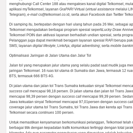
menghubungi Call Center 188 atau mengakses kanal digital Telkomsel, mula
aplikasi myTelkomsel, layanan
GraPARI
Virtual (
virtual assistance
melalui LI
Telegram),
e-mail
cs@telkomsel.co.id, serta akun Facebook dan Twitter Telk
Di samping itu, bertepatan dengan hari ulang tahun pada 26 Mei, sebagai 
Telkomsel mengadakan berbagai program spesial seperti
Lucky Draw Annive
Telkomsel POIN dan aktivasi layanan berhadiah undian spesial, serta progr
Pelanggan juga dapat menikmati beragam layanan spesial RAFI berupa pake
SMS; layanan
digital lifestyle
; LinkAja;
d
igital
a
dvertising
; serta
m
obile
b
anki
Optimalisasi Jaringan di Jalan Utama dan Jalur Tol
Jalan tol yang merupakan jalur utama yang selalu padat saat mudik juga m
jaringan Telkomsel. 16 ruas tol utama di Sumatra dan Jawa, termasuk 12 ruas
BTS, termasuk 666 BTS 4G.
Di jalan utama dan jalan tol Trans Sumatra kekuatan sinyal Telkomsel men
success call
mencapai 98,18 persen. Di jalan utama dan jalan tol Trans Jaw
mencapai 98,39 persen dengan
success call
mencapai 99,39 persen. Sedang
Jawa kekuatan sinyal Telkomsel mencapai 97,01persen dengan
success cal
coverage jalur utama tol Trans Sumatra, tol Trans Jawa dan kereta api Tra
Telkomsel secara
continues
100 persen.
Untuk memastikan kenyamanan berkomunikasi pelanggan, Telkomsel telah
berbagai titik dengan kepadatan trafik komunikasi tertinggi dengan total jara