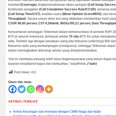
kilometer. Ada pun parameter pengukuran yang digunakan adalah kekuatan 
handset
(Coverage)
, tingkat kesuksesan akses jaringan
(Call Setup Succe
kontinuitas panggilan
(Call Completion Success Rate/CCSR)
, lamanya wa
(Call Setup Time
/CST
)
, kualitas suara
(Mean Opinion Score/MOS)
, dan kec
Throughput)
. Secara umum
drive test
yang dilakukan memberikan hasil yang 
CSSR
98,80 persen
, CST 6,58
detik
, MOS
≥395,21 persen
, Data Throughpu
Kenyamanan pelanggan Telkomsel dalam berkomunikasi di periode RAFI 20
BTS di seluruh Indonesia, termasuk sekitar
70 ribu
BTS 4G untuk memaksima
data. Terlebih lagi dengan penataan ulang pita frekuensi (
refarming
) 800 da
frekuensi radio yang berdampingan (
contiguous)
, sehingga Telkomsel dapat 
dalam meningkatkan teknologi seluler yang diimplementasikan.
“Hal ini membuka peluang lebih besa rbagimasyarakat yang belum dapat m
layanan
broadband
bagus dan berkualitas,” tutupRiriek
. (*/adv)
Post Views:
411
Share this news
ARTIKEL TERKAIT
Kelola Keuangan dan Investasi dengan CIMB Niaga dan Ajaib