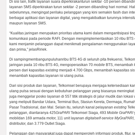
Di sisi lain, trafik layanan suara diperkirakanturun sekitar -10 persen diband
layanan SMS diperkirakan turun sekitar -2 persen dibanding hari normal. Hal 
sebelumnya, mengingat perilaku pelanggan yang kini semakin fasih dan in
berbagai aplikasi dan layanan digital, yang mengakibatkan turunnya intens
maupun layanan SMS.
“Kualitas jaringan merupakan prioritas utama kami dalam mengantisipasi t
komunikasi pada periode RAFI. Dengan mengimplementasikan 10 ribu BTS 4G 
kami menjamin pelanggan dapat menikmati pengalaman menggunakan lay
dan prima,” jelasRiriek.
Di sampingmembangunpuluhanribu BTS 4G di seluruh pita frekuensi, Telko
jaringan pada 10 ribu BTS 4G, mengoperasikan 70
mobile
BTS, menambah k
persen dari kapasitas
existing
menjadi 4.700 Gbps, menambah kapasitas sist
menambah kapasitas layanan isi ulang pulsa.
Dari sisi produk dan layanan, Telkomsel berupaya menjaga ketersediaan kar
ulang pulsa sesuai dengan kebutuhan pelanggan yang biasanya meningkat 
juga menggelar posko layanan di 557 titik strategis di jalur mudik dan lokas
yang meliputi Bandar Udara, Terminal Bus, Stasiun Kereta, Dermaga, Rumah 
Pasar Tradisional, dan Mal. Selain itu, seluruh kanal pelayanan
existing
Telk
pelanggan, diantaranya 425
GraPARI
Telkomsel Siaga, 493
Mobile GraPARI
y
mobildan 169 armada motor, 111 unit layanan
digitalself-service
MyGraPARI
distributor, dan 3.779 Outlet Siaga.
Pelanggan dan masyarakat juga dapat memperoleh informasi produk, fitur, 