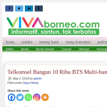
home
redaksi
tentang kami
ruang konsultasi
pedom
Artikel
Berita
Berita Daerah
Daerah
Hiburan
Konsult
Wisata
Pedoman Media Siber
Redaksi
Ruang Konsultasi
Telkomsel Bangun 10 Ribu BTS Multi-ba
May 2, 2019
by
admin
Filed under
Gaya Hidup
Share this news