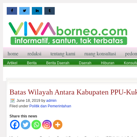
home
redaksi
tentang kami
ruang konsultasi
pedom
Artikel
Berita
Berita Daerah
Daerah
Hiburan
Konsult
Wisata
Pedoman Media Siber
Redaksi
Ruang Konsultasi
Batas Wilayah Antara Kabupaten PPU-Kuk
June 18, 2019
by
admin
Filed under
Politik dan Pemerintahan
Share this news