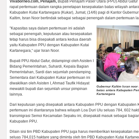
Vivaborneo.com, Penajam,
Bupati Penajam Paser Utara (PPU) Abdul Gafur 
rapat pertemuan dalam rangka penetapan kesepakatan batas wilayah anta
Kabupaten Kutai Kartanegara (Kukar), Jumat, (14/6) pagi di Kantor Gubernur
Kaltim, Isran Noor bertindak sebagai sebagai penengah dalam pertemuan lan
”Kapasitas saya dalam pertemuan ini adalah
sebagai penengah, keputusan atau kesepakatan
tetap harus bisa disepakati antara kedua daerah
yaitu Kabupaten PPU dengan Kabupaten Kutai
Kartanegara,“ ujar Isran Noor.
Bupati PPU Abdul Gafur, didampingi oleh Asisten I
Bidang Pemerintahan, Suhardi, Kepala Bagian
Pemerintahan, Sardi dan sejumlah pendamping.
Sementara dari Kabupaten Kukar pertemuan ini
diwakilkan oleh Asisten I, Ahmad Taufik Hidayat
Gubernur Kaltim Isran noor
mewakili bupati dan sejumlah unsur pimpinan
batas antara Kabupaten Pen
lainnya.
Kartanegara
Dari keputusan yang disepakati antara Kabupaten PPU dengan Kabupaten K
pertemuan ini diantaranya bahwa wilayah Loa Duri Ulu seluas 784, 602 hak
transmigrasi Semoi Kecamatan Sepaku ini, disepakati masuk sebagai bagian
Kabupaten PPU.
Dilain sisi tim PBD Kabupaten PPU juga harus memberikan kesepakatan m
seluas 784,015 haktare yang diminta oleh tim PBD Kabupaten Kutai Kartane