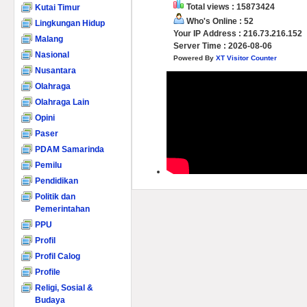
Total views : 15873424
Kutai Timur
Who's Online : 52
Lingkungan Hidup
Your IP Address : 216.73.216.152
Malang
Server Time : 2026-08-06
Nasional
Powered By
XT Visitor Counter
Nusantara
Olahraga
Olahraga Lain
Opini
Paser
PDAM Samarinda
Pemilu
Pendidikan
Politik dan
Pemerintahan
PPU
Profil
Profil Calog
Profile
Religi, Sosial &
Budaya