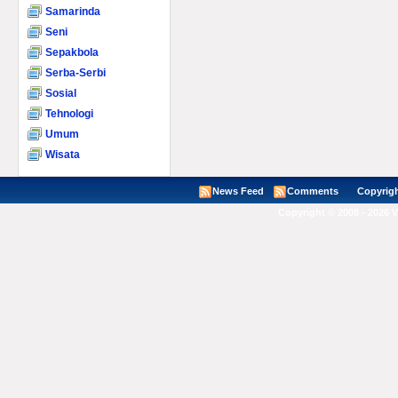
Samarinda
Seni
Sepakbola
Serba-Serbi
Sosial
Tehnologi
Umum
Wisata
News Feed
Comments
Copyright ©
Copyright © 2008 - 2026 V