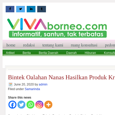
home
redaksi
tentang kami
ruang konsultasi
pedom
Artikel
Berita
Berita Daerah
Daerah
Hiburan
Konsult
Wisata
Pedoman Media Siber
Redaksi
Ruang Konsultasi
Bintek Oalahan Nanas Hasilkan Produk Kr
June 20, 2020
by
admin
Filed under
Samarinda
Share this news