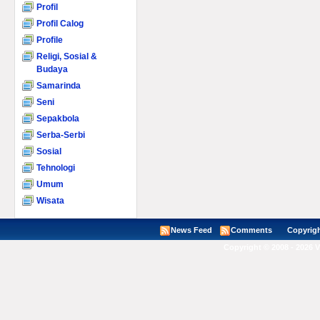
Profil
Profil Calog
Profile
Religi, Sosial &
Budaya
Samarinda
Seni
Sepakbola
Serba-Serbi
Sosial
Tehnologi
Umum
Wisata
News Feed
Comments
Copyright ©
Copyright © 2008 - 2026 V