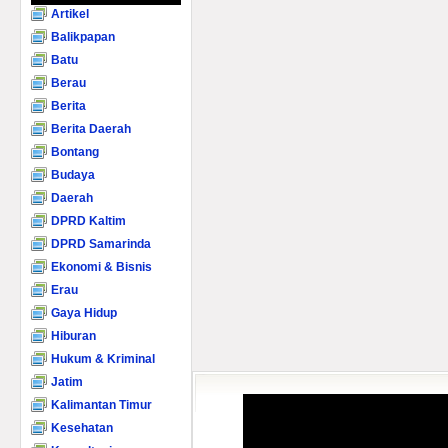
Artikel
Balikpapan
Batu
Berau
Berita
Berita Daerah
Bontang
Budaya
Daerah
DPRD Kaltim
DPRD Samarinda
Ekonomi & Bisnis
Erau
Gaya Hidup
Hiburan
Hukum & Kriminal
Jatim
Kalimantan Timur
Kesehatan