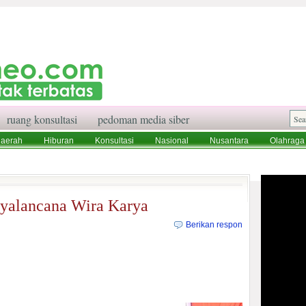
ruang konsultasi
pedoman media siber
aerah
Hiburan
Konsultasi
Nasional
Nusantara
Olahraga
aksi
Ruang Konsultasi
Tentang Kami
tyalancana Wira Karya
Berikan respon