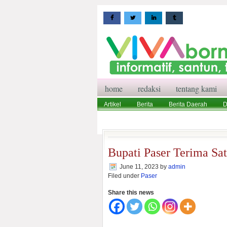
home
redaksi
tentang kami
Artikel
Berita
Berita Daerah
D
Wisata
Pedoman Media Siber
Red
Bupati Paser Terima Sa
June 11, 2023
by
admin
Filed under
Paser
Share this news