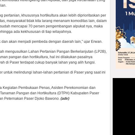
at komoditas Kelengkeng dan Alpukat, dan juga Kecamatan Long
ian.
pertanian, khususnya hortikultura akan lebih diprioritaskan per
itas, masyarakat tidak kita larang menanam komoditas lain, dalam
aro sudah mencapai 70 persen pengembangan alpukat nya, maka
hingga ada kekhususan di tiap wilayahnya.
k dan akan menjadi pembeda dengan daerah lain,” ujar Erwan.
ah mengusulkan Lahan Pertanian Pangan Berkelanjutan (LP2B),
an pangan dan hortikultura, hal ini dilakukan pasalnya
yah di Paser terdapat cukup banyak lahan yang alih fungsi.
r untuk melindungi lahan-lahan pertanian di Paser yang saat ini
da Kegiatan Pembukaan Penas, Asisten Perekonomian dan
Tanaman Pangan dan Hortikultura (DTPH) Kabupaten Paser
dan Peternakan Paser Djoko Bawono.
(adv)