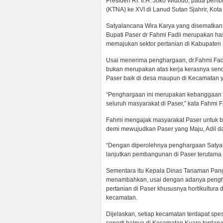
Presiden RI. Ir.H. Joko Widodo, pada pem
(KTNA) ke XVI di Lanud Sutan Sjahrir, Kot
Satyalancana Wira Karya yang disematkan 
Bupati Paser dr Fahmi Fadli merupakan has
memajukan sektor pertanian di Kabupaten 
Usai menerima penghargaan, dr.Fahmi Fad
bukan merupakan atas kerja kerasnya send
Paser baik di desa maupun di Kecamatan y
“Penghargaan ini merupakan kebanggaan ki
seluruh masyarakat di Paser,” kata Fahmi F
Fahmi mengajak masyarakat Paser untuk 
demi mewujudkan Paser yang Maju, Adil d
“Dengan diperolehnya penghargaan Satyala
lanjutkan pembangunan di Paser terutama p
Sementara itu Kepala Dinas Tanaman Pang
menambahkan, usai dengan adanya pengha
pertanian di Paser khususnya hortikultura
kecamatan.
Dijelaskan, setiap kecamatan terdapat spes