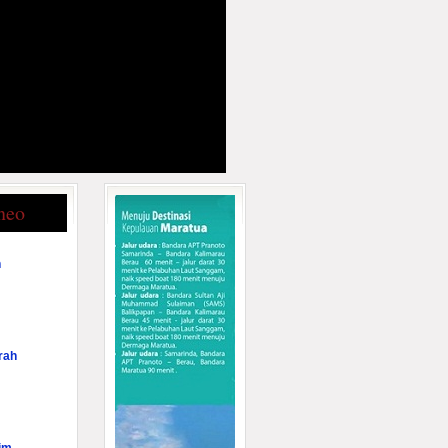
neo
n
rah