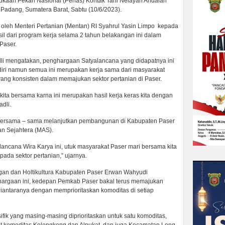
bukaan Pekan Nasional (Penas) Kontak Tani Nelayan Andalan
a Padang, Sumatera Barat, Sabtu (10/6/2023).
oleh Menteri Pertanian (Mentan) RI Syahrul Yasin Limpo kepada
il dari program kerja selama 2 tahun belakangan ini dalam
Paser.
li mengatakan, penghargaan Satyalancana yang didapatnya ini
iri namun semua ini merupakan kerja sama dari masyarakat
ang konsisten dalam memajukan sektor pertanian di Paser.
ta bersama karna ini merupakan hasil kerja keras kita dengan
adli.
bersama – sama melanjutkan pembangunan di Kabupaten Paser
an Sejahtera (MAS).
ncana Wira Karya ini, utuk masyarakat Paser mari bersama kita
ada sektor pertanian,” ujarnya.
an dan Holtikultura Kabupaten Paser Erwan Wahyudi
rgaan ini, kedepan Pemkab Paser bakal terus memajukan
 diantaranya dengan memprioritaskan komoditas di setiap
ifik yang masing-masing diprioritaskan untuk satu komoditas,