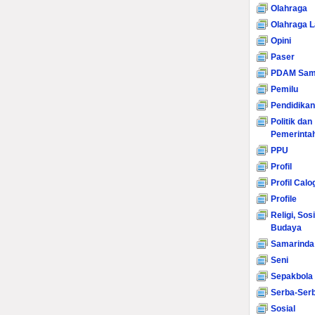
Olahraga
Olahraga L
Opini
Paser
PDAM Sam
Pemilu
Pendidikan
Politik dan
Pemerinta
PPU
Profil
Profil Calo
Profile
Religi, Sos
Budaya
Samarinda
Seni
Sepakbola
Serba-Serb
Sosial