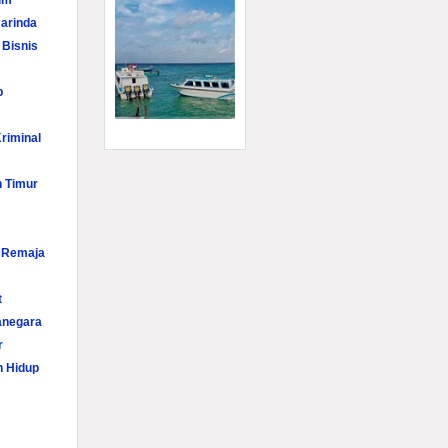
im
arinda
 Bisnis
p
riminal
n Timur
i Remaja
t
anegara
r
n Hidup