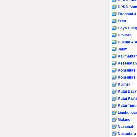
DPRD Kalt
DPRD Sam
Ekonomi &
Erau
Gaya Hidu
Hiburan
Hukum & K
Jatim
Kalimanta
Kesehatan
Konsultasi
Konsultas
Kuliner
Kutai Bara
Kutai Kart
Kutai Timu
Lingkunga
Malang
Nasional
Nusantara