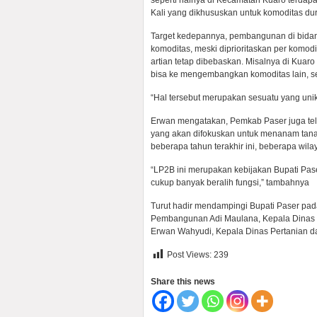
seperti halnya di Kecamatan Kuaro terdap
Kali yang dikhususkan untuk komoditas dur
Target kedepannya, pembangunan di bidang 
komoditas, meski diprioritaskan per komod
artian tetap dibebaskan. Misalnya di Ku
bisa ke mengembangkan komoditas lain, se
“Hal tersebut merupakan sesuatu yang uni
Erwan mengatakan, Pemkab Paser juga tel
yang akan difokuskan untuk menanam tanam
beberapa tahun terakhir ini, beberapa wila
“LP2B ini merupakan kebijakan Bupati Pase
cukup banyak beralih fungsi,” tambahnya
Turut hadir mendampingi Bupati Paser pa
Pembangunan Adi Maulana, Kepala Dinas 
Erwan Wahyudi, Kepala Dinas Pertanian 
Post Views:
239
Share this news