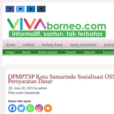
home
redaksi
tentang kami
ruang konsultasi
pedom
Artikel
Berita
Berita Daerah
Daerah
Hiburan
Konsult
Wisata
Pedoman Media Siber
Redaksi
Ruang Konsultasi
DPMPTSP Kota Samarinda Sosialisasi OS
Persyaratan Dasar
June 20, 2023
by
admin
Filed under
Samarinda
Share this news