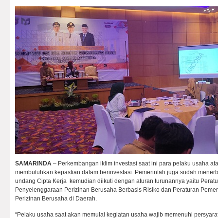
SAMARINDA
– Perkembangan iklim investasi saat ini para pelaku usaha ata
membutuhkan kepastian dalam berinvestasi. Pemerintah juga sudah menerb
undang Cipta Kerja kemudian diikuti dengan aturan turunannya yaitu Perat
Penyelenggaraan Perizinan Berusaha Berbasis Risiko dan Peraturan Pemer
Perizinan Berusaha di Daerah.
“Pelaku usaha saat akan memulai kegiatan usaha wajib memenuhi persyara