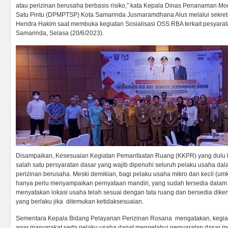
atau perizinan berusaha berbasis risiko,” kata Kepala Dinas Penanaman M
Satu Pintu (DPMPTSP) Kota Samarinda Jusmaramdhana Alus melalui sekr
Hendra Hakim saat membuka kegiatan Sosialisasi OSS RBA terkait pesyaratan
Samarinda, Selasa (20/6/2023).
Disampaikan, Kesesuaian Kegiatan Pemanfaatan Ruang (KKPR) yang dulu b
salah satu persyaratan dasar yang wajib dipenuhi seluruh pelaku usaha d
perizinan berusaha. Meski demikian, bagi pelaku usaha mikro dan kecil (u
hanya perlu menyampaikan pernyataan mandiri, yang sudah tersedia dalam
menyatakan lokasi usaha telah sesuai dengan tata ruang dan bersedia dike
yang berlaku jika ditemukan ketidaksesuaian.
Sementara Kepala Bidang Pelayanan Perizinan Rosana mengatakan, kegiata
agar masyarakat serta pelaku usaha dapat mengetahui persyaratan dasar me