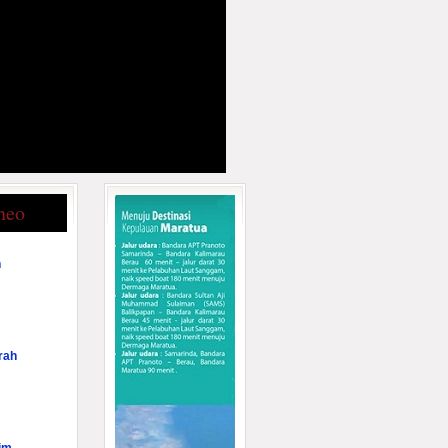
neo
n
rah