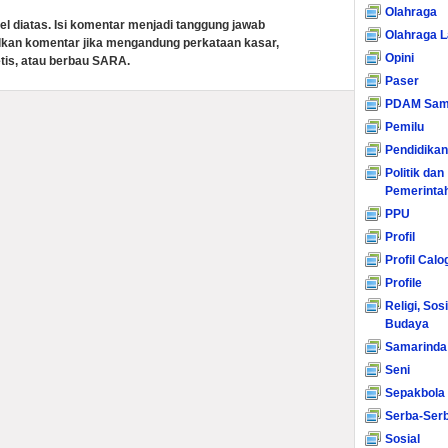
Olahraga
el diatas. Isi komentar menjadi tanggung jawab
Olahraga L
lkan komentar jika mengandung perkataan kasar,
Opini
tis, atau berbau SARA.
Paser
PDAM Sam
Pemilu
Pendidikan
Politik dan
Pemerinta
PPU
Profil
Profil Calo
Profile
Religi, Sos
Budaya
Samarinda
Seni
Sepakbola
Serba-Serb
Sosial