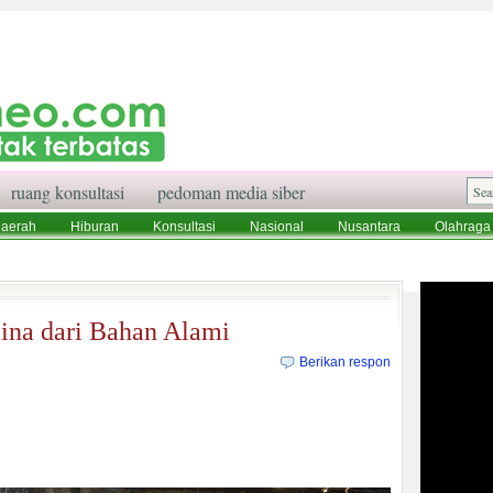
ruang konsultasi
pedoman media siber
aerah
Hiburan
Konsultasi
Nasional
Nusantara
Olahraga
aksi
Ruang Konsultasi
Tentang Kami
na dari Bahan Alami
Berikan respon