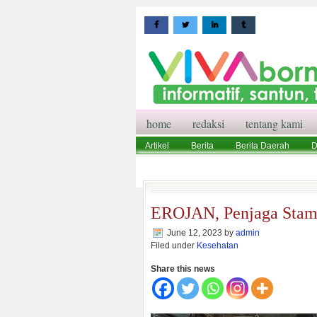
home
redaksi
tentang kami
Artikel
Berita
Berita Daerah
D
Wisata
Pedoman Media Siber
Red
EROJAN, Penjaga Stami
June 12, 2023
by
admin
Filed under
Kesehatan
Share this news