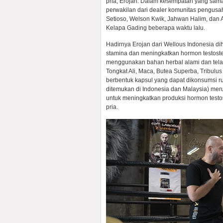
pria, Erojan. Dalam kesempatan yang sama, di
perwakilan dari dealer komunitas pengusah
Setioso, Welson Kwik, Jahwan Halim, dan 
Kelapa Gading beberapa waktu lalu.
Hadirnya Erojan dari Wellous Indonesia 
stamina dan meningkatkan hormon testoste
menggunakan bahan herbal alami dan telah
Tongkat Ali, Maca, Butea Superba, Tribulus
berbentuk kapsul yang dapat dikonsumsi ruti
ditemukan di Indonesia dan Malaysia) me
untuk meningkatkan produksi hormon test
pria.