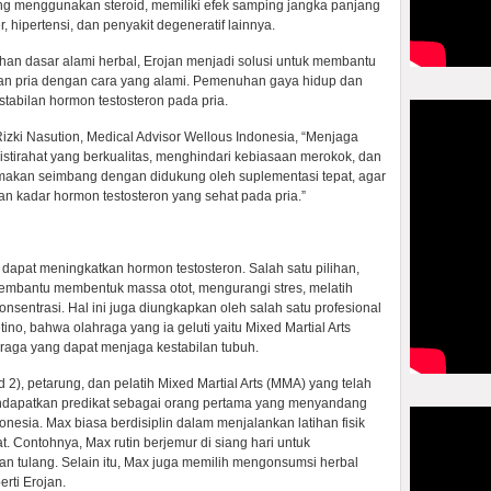
 yang menggunakan steroid, memiliki efek samping jangka panjang
, hipertensi, dan penyakit degeneratif lainnya.
han dasar alami herbal, Erojan menjadi solusi untuk membantu
n pria dengan cara yang alami. Pemenuhan gaya hidup dan
tabilan hormon testosteron pada pria.
Rizki Nasution, Medical Advisor Wellous Indonesia, “Menjaga
 istirahat yang berkualitas, menghindari kebiasaan merokok, dan
makan seimbang dengan didukung oleh suplementasi tepat, agar
 kadar hormon testosteron yang sehat pada pria.”
n dapat meningkatkan hormon testosteron. Salah satu pilihan,
 membantu membentuk massa otot, mengurangi stres, melatih
konsentrasi. Hal ini juga diungkapkan oleh salah satu profesional
ino, bahwa olahraga yang ia geluti yaitu Mixed Martial Arts
hraga yang dapat menjaga kestabilan tubuh.
 2), petarung, dan pelatih Mixed Martial Arts (MMA) yang telah
ndapatkan predikat sebagai orang pertama yang menyandang
donesia. Max biasa berdisiplin dalam menjalankan latihan fisik
t. Contohnya, Max rutin berjemur di siang hari untuk
n tulang. Selain itu, Max juga memilih mengonsumsi herbal
rti Erojan.