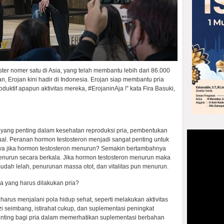
ter nomer satu di Asia, yang telah membantu lebih dari 86.000
 Erojan kini hadir di Indonesia. Erojan siap membantu pria
duktif apapun aktivitas mereka, #ErojaninAja !” kata Fira Basuki,
l yang penting dalam kesehatan reproduksi pria, pembentukan
al. Peranan hormon testosteron menjadi sangat penting untuk
atnya jika hormon testosteron menurun? Semakin bertambahnya
menurun secara berkala. Jika hormon testosteron menurun maka
ah lelah, penurunan massa otot, dan vitalitas pun menurun.
a yang harus dilakukan pria?
 harus menjalani pola hidup sehat, seperti melakukan aktivitas
i seimbang, istirahat cukup, dan suplementasi peningkat
Penting bagi pria dalam memerhatikan suplementasi berbahan