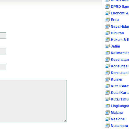
DPRD Kalt
DPRD Sam
Ekonomi &
Erau
Gaya Hidu
Hiburan
Hukum & K
Jatim
Kalimanta
Kesehatan
Konsultasi
Konsultas
Kuliner
Kutai Bara
Kutai Kart
Kutai Timu
Lingkunga
Malang
Nasional
Nusantara