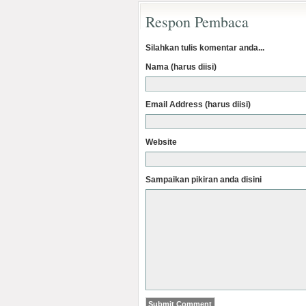
Respon Pembaca
Silahkan tulis komentar anda...
Nama (harus diisi)
Email Address (harus diisi)
Website
Sampaikan pikiran anda disini