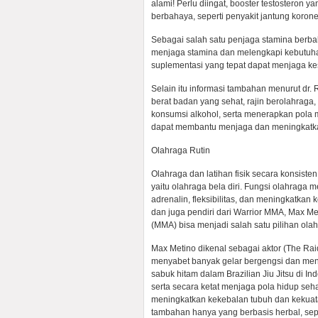
alami! Perlu diingat, booster testosteron
berbahaya, seperti penyakit jantung koroner
Sebagai salah satu penjaga stamina berba
menjaga stamina dan melengkapi kebutuha
suplementasi yang tepat dapat menjaga kes
Selain itu informasi tambahan menurut dr. 
berat badan yang sehat, rajin berolahraga,
konsumsi alkohol, serta menerapkan pola 
dapat membantu menjaga dan meningkatkan
Olahraga Rutin
Olahraga dan latihan fisik secara konsiste
yaitu olahraga bela diri. Fungsi olahraga
adrenalin, fleksibilitas, dan meningkatkan 
dan juga pendiri dari Warrior MMA, Max Met
(MMA) bisa menjadi salah satu pilihan ola
Max Metino dikenal sebagai aktor (The Raid
menyabet banyak gelar bergengsi dan me
sabuk hitam dalam Brazilian Jiu Jitsu di In
serta secara ketat menjaga pola hidup seha
meningkatkan kekebalan tubuh dan kekuata
tambahan hanya yang berbasis herbal, sepe