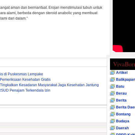
 sangat aman dan bermanfaat. Erojan menstimulasi tubuh untuk
ecara alami, berbeda dengan steroid anabolic yang membuat
lami dari dalam.”
VivaBor
Artikel
sis di Puskesmas Lempake
 Pemeriksaan Kesehatan Gratis
Balikpapa
f Tingkatkan Kesadaran Masyarakat Jaga Kesehatan Jantung
Batu
RSUD Penajam Terkendala Izin
Berau
Berita
Berita Dae
Bontang
Budaya
Daerah