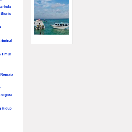
im
arinda
 Bisnis
p
riminal
n Timur
i Remaja
t
anegara
r
n Hidup