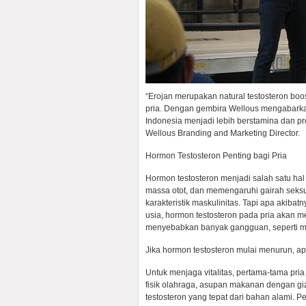
“Erojan merupakan natural testosteron boos
pria. Dengan gembira Wellous mengabarkan,
Indonesia menjadi lebih berstamina dan pro
Wellous Branding and Marketing Director.
Hormon Testosteron Penting bagi Pria
Hormon testosteron menjadi salah satu ha
massa otot, dan memengaruhi gairah seksu
karakteristik maskulinitas. Tapi apa akib
usia, hormon testosteron pada pria akan 
menyebabkan banyak gangguan, seperti mud
Jika hormon testosteron mulai menurun, ap
Untuk menjaga vitalitas, pertama-tama pria
fisik olahraga, asupan makanan dengan giz
testosteron yang tepat dari bahan alami. 