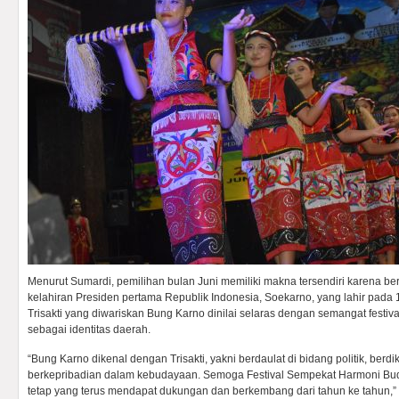
Menurut Sumardi, pemilihan bulan Juni memiliki makna tersendiri karena b
kelahiran Presiden pertama Republik Indonesia, Soekarno, yang lahir pada 1 Ju
Trisakti yang diwariskan Bung Karno dinilai selaras dengan semangat fest
sebagai identitas daerah.
“Bung Karno dikenal dengan Trisakti, yakni berdaulat di bidang politik, berdi
berkepribadian dalam kebudayaan. Semoga Festival Sempekat Harmoni Bud
tetap yang terus mendapat dukungan dan berkembang dari tahun ke tahun,” 