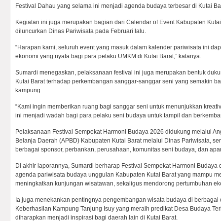
Festival Dahau yang selama ini menjadi agenda budaya terbesar di Kutai Ba
Kegiatan ini juga merupakan bagian dari Calendar of Event Kabupaten Kuta
diluncurkan Dinas Pariwisata pada Februari lalu.
“Harapan kami, seluruh event yang masuk dalam kalender pariwisata ini d
ekonomi yang nyata bagi para pelaku UMKM di Kutai Barat,” katanya.
Sumardi menegaskan, pelaksanaan festival ini juga merupakan bentuk du
Kutai Barat terhadap perkembangan sanggar-sanggar seni yang semakin ba
kampung.
“Kami ingin memberikan ruang bagi sanggar seni untuk menunjukkan kreativi
ini menjadi wadah bagi para pelaku seni budaya untuk tampil dan berkemban
Pelaksanaan Festival Sempekat Harmoni Budaya 2026 didukung melalui A
Belanja Daerah (APBD) Kabupaten Kutai Barat melalui Dinas Pariwisata, se
berbagai sponsor, perbankan, perusahaan, komunitas seni budaya, dan apa
Di akhir laporannya, Sumardi berharap Festival Sempekat Harmoni Budaya
agenda pariwisata budaya unggulan Kabupaten Kutai Barat yang mampu mem
meningkatkan kunjungan wisatawan, sekaligus mendorong pertumbuhan ek
Ia juga menekankan pentingnya pengembangan wisata budaya di berbagai d
Keberhasilan Kampung Tanjung Isuy yang meraih predikat Desa Budaya Terb
diharapkan menjadi inspirasi bagi daerah lain di Kutai Barat.