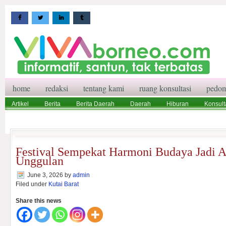
home
redaksi
tentang kami
ruang konsultasi
pedom
Artikel
Berita
Berita Daerah
Daerah
Hiburan
Konsult
Wisata
Pedoman Media Siber
Redaksi
Ruang Konsultasi
Festival Sempekat Harmoni Budaya Jadi A
Unggulan
June 3, 2026
by
admin
Filed under
Kutai Barat
Share this news