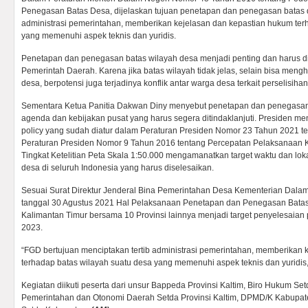
Penegasan Batas Desa, dijelaskan tujuan penetapan dan penegasan batas d
administrasi pemerintahan, memberikan kejelasan dan kepastian hukum ter
yang memenuhi aspek teknis dan yuridis.
Penetapan dan penegasan batas wilayah desa menjadi penting dan harus dij
Pemerintah Daerah. Karena jika batas wilayah tidak jelas, selain bisa me
desa, berpotensi juga terjadinya konflik antar warga desa terkait perselisiha
Sementara Ketua Panitia Dakwan Diny menyebut penetapan dan penegasa
agenda dan kebijakan pusat yang harus segera ditindaklanjuti. Presiden 
policy yang sudah diatur dalam Peraturan Presiden Nomor 23 Tahun 2021 t
Peraturan Presiden Nomor 9 Tahun 2016 tentang Percepatan Pelaksanaan 
Tingkat Ketelitian Peta Skala 1:50.000 mengamanatkan target waktu dan lok
desa di seluruh Indonesia yang harus diselesaikan.
Sesuai Surat Direktur Jenderal Bina Pemerintahan Desa Kementerian Dal
tanggal 30 Agustus 2021 Hal Pelaksanaan Penetapan dan Penegasan Batas 
Kalimantan Timur bersama 10 Provinsi lainnya menjadi target penyelesaian
2023.
“FGD bertujuan menciptakan tertib administrasi pemerintahan, memberikan
terhadap batas wilayah suatu desa yang memenuhi aspek teknis dan yuridis,
Kegiatan diikuti peserta dari unsur Bappeda Provinsi Kaltim, Biro Hukum Setd
Pemerintahan dan Otonomi Daerah Setda Provinsi Kaltim, DPMD/K Kabupat