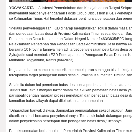
YOGYAKARTA
– Asistensi Pemerintahan dan Kesejahteraan Rakyat Sekprov
menyambut baik penyelenggaraan Focus Group Discussion (FGD) Penetap
se Kalimantan Timur. Hal tersebut didasari pentingnya penetapan dan pene
“Melalui penyelenggaraan FGD diharap menghasilkan solusi dalam masal
dan penegasan batas desa di Provinsi Kalimantan Timur sesuai dengan Sura
Pemerintahan Desa Kementerian Dalam Negeri Nomor 1463/3835/BPD tangg
Pelaksanaan Penetapan dan Penegasan Batas Administrasi Desa bahwa Pro
bersama 10 Provinsi lainnya menjadi target penyelesaian peta batas desa p
Syirajudin saat membuka FGD Penetapan dan Penegasan Batas Desa se Kali
Malioboro Yogyakarta, Kamis (8/6/2023).
Kegiatan diharap mampu memberikan pembelajaran sehingga bisa bekerja s
tercapainya target penegasan batas desa di Provinsi Kalimantan Timur di ta
Selain itu dalam hal pemetaan batas desa serta pembuatan berita acara ant
Yuridis dan Teknis menjadi faktor dalam melakukan pemetaan batas desa ya
partisipatif dengan harapan proses penetapan dan penegasan batas desa da
kemudian batas wilayah dapat ditetapkan tanpa hambatan.
“Diharapkan banyak diskusi. Sampaikan permasalahan sekecil apapun. Jan
dicarikan solusi bersama penyelesaiannya. Termasuk butuh dukungan peng
dalam penyelesaian penetapan dan penegasan batas desa,” ucapnya.
Pada kesempatan berbahagia ini Pemerintah Provinsi Kalimantan Timur me