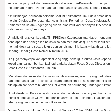
kerjasama yang baik dari Pemerintah Kabupaten Se-Kalimantan Timur yan
melaporkan Progres Penetapan dan Penegasan Batas Desa kepada Provins
“Untuk menjadi perhatian bersama saat ini Kalimantan Timur data batas desa
melalui Direktorat Penataan dan Administrasi Pemerintah Desa Direktorat 
Kementerian Dalam Negeri yang sudah lolos verifikasi sebanyak 155 desa dari
Kalimantan Timur,” sebutnya.
Untuk itu diharapkan kepada Tim PPBDesa Kabupaten agar dapat mengangg
penetapan dan penegasan batas desa dan menindaklanjuti hal tersebut seh
menjadi desa yang secara teknis dan yuridis memiliki batas wilayah yang je
Undang-Undang Desa Nomor 6 Tahun 2014.
Dia juga menyampaikan apresiasi yang tinggi sekaligus terima kasih kepad
kesediaannya memberikan fasilitasi pada kegiatan Focus Group Discussio
Batas Desa Se-Kalimantan Timur ini.
“Mudah-mudahan setelah kegiatan ini dilaksanakan, seluruh yang hadir dis
dan penegasan batas desa serta secara administrasi desa sudah memiliki ba
ditetapkan sah secara hukum sesuai ketentuan perundang-undangan,” kata
Untuk diketahui, Batas wilayah desa adalah salah satu syarat yang harus di
memiliki penetapan wilayah dengan batas yang jelas, sehingga tidak terjadi
lahan yang berpotensi menimbulkan konflik.
Dalam Peraturan Menteri Dalam Negeri Nomor 45 Tahun 2016 tentang Pe