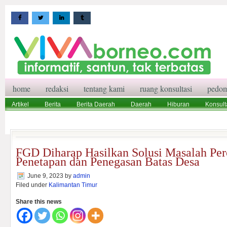
home
redaksi
tentang kami
ruang konsultasi
pedom
Artikel
Berita
Berita Daerah
Daerah
Hiburan
Konsult
Wisata
Pedoman Media Siber
Redaksi
Ruang Konsultasi
FGD Diharap Hasilkan Solusi Masalah Per
Penetapan dan Penegasan Batas Desa
June 9, 2023
by
admin
Filed under
Kalimantan Timur
Share this news