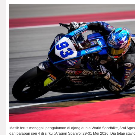
Masih terus menggali pengalaman di ajang dunia World Sportbike, Arai Aga
dari balapan seri 4 di sirkuit Aragon Spanyol 29-31 Mei 2026. Dia tetap stay 