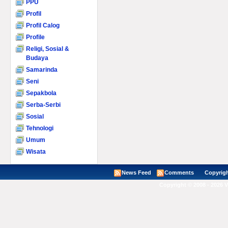
PPU
Profil
Profil Calog
Profile
Religi, Sosial &
Budaya
Samarinda
Seni
Sepakbola
Serba-Serbi
Sosial
Tehnologi
Umum
Wisata
News Feed
Comments
Copyright ©
Copyright © 2008 - 2026 V