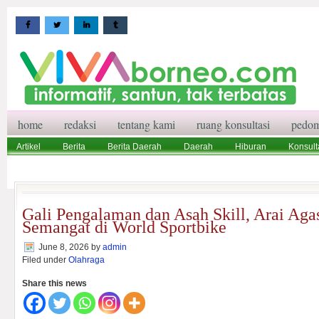
home
redaksi
tentang kami
ruang konsultasi
pedom
Artikel
Berita
Berita Daerah
Daerah
Hiburan
Konsult
Wisata
Pedoman Media Siber
Redaksi
Ruang Konsultasi
Gali Pengalaman dan Asah Skill, Arai Aga
Semangat di World Sportbike
June 8, 2026
by
admin
Filed under
Olahraga
Share this news