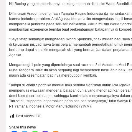
NitiRacing yang memberikannya dukungan penuh di musim World Sportbike
Di lintasan Aragon, rider binaan Yamaha Racing Indonesia itu menuntaskan r
karena technical problem. Arai Agaska bersama tim mengevaluasi hasil terse
memperbaiki performa pada seri-seri berikutnya. Paruh musim World Sportbi
memberikan experience bernilai buat perkembangan balapannya di kompetis
”Saya tetap semangat menghadapi World Sportbike, tidak mudah bagi saya d
di kejuaraan ini. Jadi saya terus belajar menambah pengetahuan untuk me
berharap dapat semakin mengasah skill yang bermanfaat dalam perjalanan ka
Agaska.
Mengantongi 1 poin yang diperolehnya saat race seri 3 di Autodrom Most Re
Nusa Tenggara Barat itu akan berjuang lagi memperoleh hasil lebih baik. Ter
masih ada kesempatan baginya merebut poin kembali.
”Tampil di World Sportbike menuai ilmu bernilai signifikan untuk Arai Agaska
memperluas wawasan mengenai balapan dunia yang menghadirkan persainga
demi kemajuan lebih lanjut, sehingga kami selalu menyemangatinya dalam p
Tim selalu support buat perbaikan pada seri-seri selanjutnya,” tutur Wahyu
PT Yamaha Indonesia Motor Manufacturing (YIMM).
Post Views:
270
Share this news