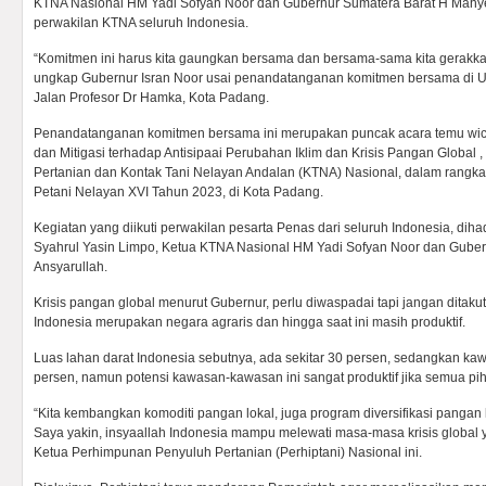
KTNA Nasional HM Yadi Sofyan Noor dan Gubernur Sumatera Barat H Mahyel
perwakilan KTNA seluruh Indonesia.
“Komitmen ini harus kita gaungkan bersama dan bersama-sama kita gerakkan
ungkap Gubernur Isran Noor usai penandatanganan komitmen bersama di Un
Jalan Profesor Dr Hamka, Kota Padang.
Penandatanganan komitmen bersama ini merupakan puncak acara temu wic
dan Mitigasi terhadap Antisipaai Perubahan Iklim dan Krisis Pangan Global
Pertanian dan Kontak Tani Nelayan Andalan (KTNA) Nasional, dalam rangk
Petani Nelayan XVI Tahun 2023, di Kota Padang.
Kegiatan yang diikuti perwakilan pesarta Penas dari seluruh Indonesia, dihad
Syahrul Yasin Limpo, Ketua KTNA Nasional HM Yadi Sofyan Noor dan Guber
Ansyarullah.
Krisis pangan global menurut Gubernur, perlu diwaspadai tapi jangan ditaku
Indonesia merupakan negara agraris dan hingga saat ini masih produktif.
Luas lahan darat Indonesia sebutnya, ada sekitar 30 persen, sedangkan k
persen, namun potensi kawasan-kawasan ini sangat produktif jika semua p
“Kita kembangkan komoditi pangan lokal, juga program diversifikasi pangan
Saya yakin, insyaallah Indonesia mampu melewati masa-masa krisis global y
Ketua Perhimpunan Penyuluh Pertanian (Perhiptani) Nasional ini.