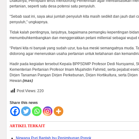
Diakuinya, Perhiptani terus mendorong Pemerintah agar merealisasikan m
pertanian, seperti satu desa potensi satu penyuluh.
“Sebab saat ini, saya akui jumlah penyuluh kita masih sedikit dan jauh dari 
penyuluh,” ungkapnya.
Tidak kalah pentingnya, lanjutnya, bagaimana pemangku kepentingan bidan
menumbuhkembangkan dan menggerakkan petani millenial sebagai wujud re
“Petani kita ni banyak yang sudah uzur, tua-tua meski semangatnya muda. T
didorong agar meneruskan usaha pertanian untuk ketahanan dan kemandiri
Hadir pada kegiatan tersebut Kepala BPPSDMP Profesor Dedi Nursyamsi, S
Kementerian Pertanian Profesor Imam Mujahidin Fahmid, serta pejabat esel
Dirjen Tanaman Pangan Dirjen Perkebunan, Dirjen Hortikultura, serta Dirje
Hewan.
(mas)
Post Views:
220
Share this news
ARTIKEL TERKAIT
Nirwana Puri Bantah Isu Penimbunan Popok