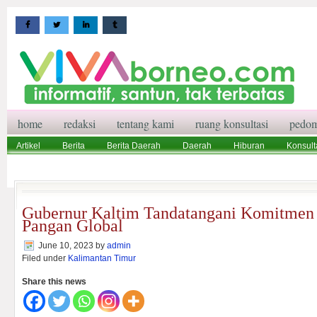
home
redaksi
tentang kami
ruang konsultasi
pedom
Artikel
Berita
Berita Daerah
Daerah
Hiburan
Konsult
Wisata
Pedoman Media Siber
Redaksi
Ruang Konsultasi
Gubernur Kaltim Tandatangani Komitmen A
Pangan Global
June 10, 2023
by
admin
Filed under
Kalimantan Timur
Share this news