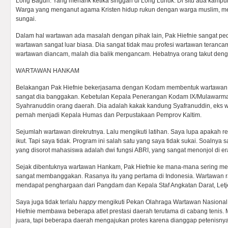
Long Bagun. Yang menarik ketika singgah di Long Lunuk. Di situ ada kamp
Warga yang menganut agama Kristen hidup rukun dengan warga muslim, me
sungai.
Dalam hal wartawan ada masalah dengan pihak lain, Pak Hiefnie sangat p
wartawan sangat luar biasa. Dia sangat tidak mau profesi wartawan terancam
wartawan diancam, malah dia balik mengancam. Hebatnya orang takut deng
WARTAWAN HANKAM
Belakangan Pak Hiefnie bekerjasama dengan Kodam membentuk wartawan 
sangat dia banggakan. Kebetulan Kepala Penerangan Kodam IX/Mulawarman 
Syahranuddin orang daerah. Dia adalah kakak kandung Syafranuddin, eks
pernah menjadi Kepala Humas dan Perpustakaan Pemprov Kaltim.
Sejumlah wartawan direkrutnya. Lalu mengikuti latihan. Saya lupa apakah r
ikut. Tapi saya tidak. Program ini salah satu yang saya tidak sukai. Soalnya
yang disorot mahasiswa adalah dwi fungsi ABRI, yang sangat menonjol di er
Sejak dibentuknya wartawan Hankam, Pak Hiefnie ke mana-mana sering me
sangat membanggakan. Rasanya itu yang pertama di Indonesia. Wartawan ra
mendapat penghargaan dari Pangdam dan Kepala Staf Angkatan Darat, Letj
Saya juga tidak terlalu
happy
mengikuti Pekan Olahraga Wartawan Nasional
Hiefnie membawa beberapa atlet prestasi daerah terutama di cabang tenis.
juara, tapi beberapa daerah mengajukan protes karena dianggap petenisnya 