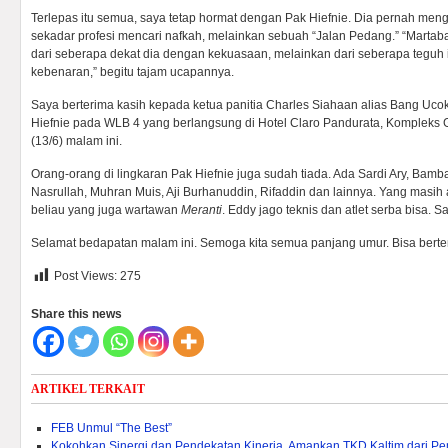
Terlepas itu semua, saya tetap hormat dengan Pak Hiefnie. Dia pernah men
sekadar profesi mencari nafkah, melainkan sebuah “Jalan Pedang.” “Martabat
dari seberapa dekat dia dengan kekuasaan, melainkan dari seberapa teguh i
kebenaran,” begitu tajam ucapannya.
Saya berterima kasih kepada ketua panitia Charles Siahaan alias Bang U
Hiefnie pada WLB 4 yang berlangsung di Hotel Claro Pandurata, Kompleks
(13/6) malam ini.
Orang-orang di lingkaran Pak Hiefnie juga sudah tiada. Ada Sardi Ary, Bamba
Nasrullah, Muhran Muis, Aji Burhanuddin, Rifaddin dan lainnya. Yang masih
beliau yang juga wartawan
Meranti
. Eddy jago teknis dan atlet serba bisa.
Selamat bedapatan malam ini. Semoga kita semua panjang umur. Bisa berte
Post Views:
275
Share this news
ARTIKEL TERKAIT
FEB Unmul “The Best”
Kokohkan Sinergi dan Pendekatan Kinerja, Amankan TKD Kaltim dari 