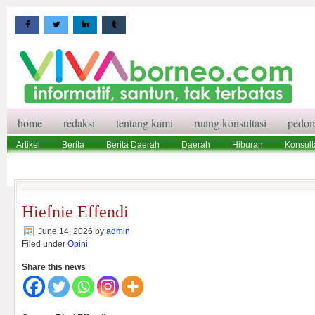
home
redaksi
tentang kami
ruang konsultasi
pedom
Artikel
Berita
Berita Daerah
Daerah
Hiburan
Konsult
Wisata
Pedoman Media Siber
Redaksi
Ruang Konsultasi
Hiefnie Effendi
June 14, 2026
by
admin
Filed under
Opini
Share this news