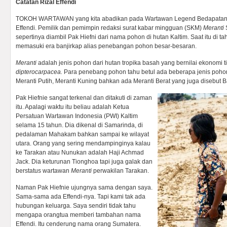
Catatan Rizal Effendi
TOKOH WARTAWAN yang kita abadikan pada Wartawan Legend Bedapatan (
Effendi. Pemilik dan pemimpin redaksi surat kabar mingguan (SKM)
Meranti
sepertinya diambil Pak Hiefni dari nama pohon di hutan Kaltim. Saat itu di ta
memasuki era banjirkap alias penebangan pohon besar-besaran.
Meranti
adalah jenis pohon dari hutan tropika basah yang bernilai ekonomi 
dipterocarpacea.
Para penebang pohon tahu betul ada beberapa jenis pohon
Meranti Putih, Meranti Kuning bahkan ada Meranti Berat yang juga disebut B
Pak Hiefnie sangat terkenal dan ditakuti di zaman
itu. Apalagi waktu itu beliau adalah Ketua
Persatuan Wartawan Indonesia (PWI) Kaltim
selama 15 tahun. Dia dikenal di Samarinda, di
pedalaman Mahakam bahkan sampai ke wilayat
utara. Orang yang sering mendampinginya kalau
ke Tarakan atau Nunukan adalah Haji Achmad
Jack. Dia keturunan Tionghoa tapi juga galak dan
berstatus wartawan
Meranti
perwakilan Tarakan.
Naman Pak Hiefnie ujungnya sama dengan saya.
Sama-sama ada Effendi-nya. Tapi kami tak ada
hubungan keluarga. Saya sendiri tidak tahu
mengapa orangtua memberi tambahan nama
Effendi. Itu cenderung nama orang Sumatera.