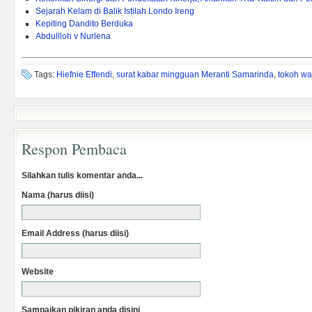
Sejarah Kelam di Balik Istilah Londo Ireng
Kepiting Dandito Berduka
Abdullloh v Nurlena
Tags:
Hiefnie Effendi
,
surat kabar mingguan Meranti Samarinda
,
tokoh wa
Respon Pembaca
Silahkan tulis komentar anda...
Nama (harus diisi)
Email Address (harus diisi)
Website
Sampaikan pikiran anda disini