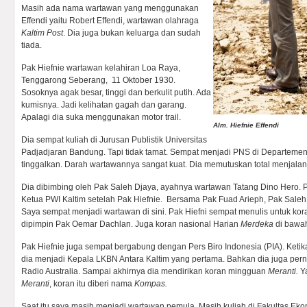
Masih ada nama wartawan yang menggunakan
Effendi yaitu Robert Effendi, wartawan olahraga
Kaltim Post
. Dia juga bukan keluarga dan sudah
tiada.
Pak Hiefnie wartawan kelahiran Loa Raya,
Tenggarong Seberang, 11 Oktober 1930.
Sosoknya agak besar, tinggi dan berkulit putih. Ada
kumisnya. Jadi kelihatan gagah dan garang.
Apalagi dia suka menggunakan motor trail.
Alm. Hiefnie Effendi
Dia sempat kuliah di Jurusan Publistik Universitas
Padjadjaran Bandung. Tapi tidak tamat. Sempat menjadi PNS di Departemen
tinggalkan. Darah wartawannya sangat kuat. Dia memutuskan total menjalani p
Dia dibimbing oleh Pak Saleh Djaya, ayahnya wartawan Tatang Dino Hero. 
Ketua PWI Kaltim setelah Pak Hiefnie. Bersama Pak Fuad Arieph, Pak Sale
Saya sempat menjadi wartawan di sini. Pak Hiefni sempat menulis untuk kor
dipimpin Pak Oemar Dachlan. Juga koran nasional Harian
Merdeka
di bawa
Pak Hiefnie juga sempat bergabung dengan Pers Biro Indonesia (PIA). Ketik
dia menjadi Kepala LKBN Antara Kaltim yang pertama. Bahkan dia juga per
Radio Australia. Sampai akhirnya dia mendirikan koran mingguan
Meranti.
Y
Meranti
, koran itu diberi nama
Kompas.
Saat itu saya masih menjadi wartawan pemula. Masih kuliah di Fakultas Ek