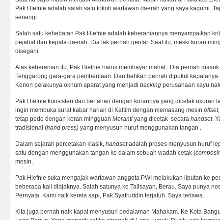
Pak Hiefnie adalah salah satu tokoh wartawan daerah yang saya kagumi. Ta
senangi.
Salah satu kehebatan Pak Hiefnie adalah keberaniannya menyampaikan krit
pejabat dan kepala daerah. Dia tak pernah gentar. Saat itu, meski koran mi
disegani.
Atas keberanian itu, Pak Hiefnie harus membayar mahal. Dia pernah masuk
Tenggarong gara-gara pemberitaan. Dan bahkan pernah dipukul kepalanya 
Konon pelakunya oknum aparat yang menjadi
backing
perusahaan kayu nak
Pak Hiefnie konsisten dan bertahan dengan korannya yang dicetak ukuran ta
ingin membuka surat kabar harian di Kaltim dengan memasang mesin
offset,
tetap pede dengan koran mingguan
Meranti
yang dicetak secara
handset
. 
tradisional (
hand press)
yang menyusun huruf menggunakan tangan .
Dalam sejarah percetakan klasik,
handset
adalah proses menyusun huruf lep
satu dengan menggunakan tangan ke dalam sebuah wadah cetak (
composin
mesin.
Pak Hiefnie suka mengajak wartawan anggota PWI melakukan liputan ke p
beberapa kali diajaknya. Salah satunya ke Talisayan, Berau. Saya punya no
Pernyata. Kami naik kereta sapi, Pak Syafruddin terjatuh. Saya tertawa.
Kita juga pernah naik kapal menyusuri pedalaman Mahakam. Ke Kota Bangu