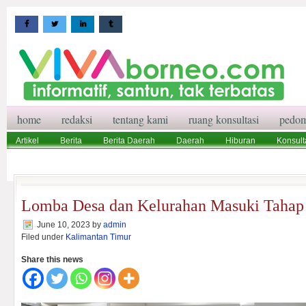
home
redaksi
tentang kami
ruang konsultasi
pedom
Artikel
Berita
Berita Daerah
Daerah
Hiburan
Konsult
Wisata
Pedoman Media Siber
Redaksi
Ruang Konsultasi
Lomba Desa dan Kelurahan Masuki Tahap 
June 10, 2023
by
admin
Filed under
Kalimantan Timur
Share this news