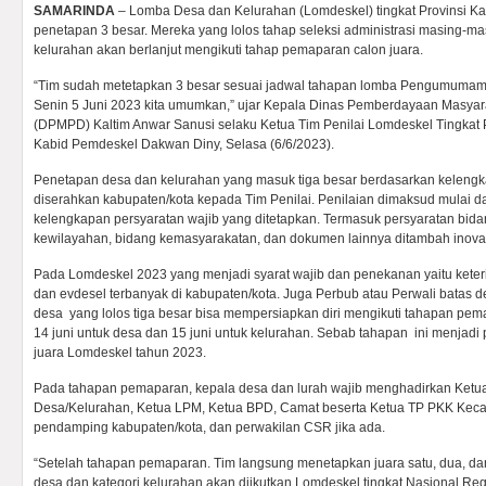
SAMARINDA
– Lomba Desa dan Kelurahan (Lomdeskel) tingkat Provinsi Ka
penetapan 3 besar. Mereka yang lolos tahap seleksi administrasi masing-ma
kelurahan akan berlanjut mengikuti tahap pemaparan calon juara.
“Tim sudah metetapkan 3 besar sesuai jadwal tahapan lomba Pengumumamn
Senin 5 Juni 2023 kita umumkan,” ujar Kepala Dinas Pemberdayaan Masya
(DPMPD) Kaltim Anwar Sanusi selaku Ketua Tim Penilai Lomdeskel Tingkat P
Kabid Pemdeskel Dakwan Diny, Selasa (6/6/2023).
Penetapan desa dan kelurahan yang masuk tiga besar berdasarkan kelengk
diserahkan kabupaten/kota kepada Tim Penilai. Penilaian dimaksud mulai 
kelengkapan persyaratan wajib yang ditetapkan. Termasuk persyaratan bid
kewilayahan, bidang kemasyarakatan, dan dokumen lainnya ditambah inova
Pada Lomdeskel 2023 yang menjadi syarat wajib dan penekanan yaitu keteri
dan evdesel terbanyak di kabupaten/kota. Juga Perbub atau Perwali batas 
desa yang lolos tiga besar bisa mempersiapkan diri mengikuti tahapan p
14 juni untuk desa dan 15 juni untuk kelurahan. Sebab tahapan ini menjadi
juara Lomdeskel tahun 2023.
Pada tahapan pemaparan, kepala desa dan lurah wajib menghadirkan Ket
Desa/Kelurahan, Ketua LPM, Ketua BPD, Camat beserta Ketua TP PKK Keca
pendamping kabupaten/kota, dan perwakilan CSR jika ada.
“Setelah tahapan pemaparan. Tim langsung menetapkan juara satu, dua, dan 
desa dan kategori kelurahan akan diikutkan Lomdeskel tingkat Nasional Regi