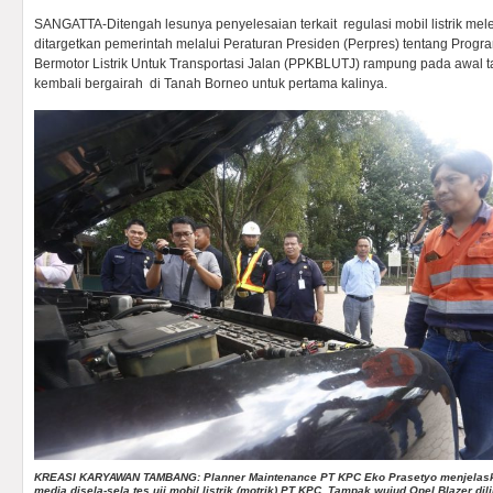
SANGATTA-Ditengah lesunya penyelesaian terkait regulasi mobil listrik mel
ditargetkan pemerintah melalui Peraturan Presiden (Perpres) tentang Prog
Bermotor Listrik Untuk Transportasi Jalan (PPKBLUTJ) rampung pada awal tahun
kembali bergairah di Tanah Borneo untuk pertama kalinya.
KREASI KARYAWAN TAMBANG: Planner Maintenance PT KPC Eko Prasetyo menjelas
media disela-sela tes uji mobil listrik (motrik) PT KPC. Tampak wujud Opel Blazer dili