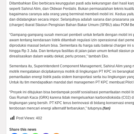
Ditambahkan Eko berbicara keunggulan pasti ada kekurangan dari hasil kary
seperti Sahirul Alim, dan Oldwan Ferdalis. Bukan permasalahan teknis kualit
bagaimana caranya ada orang yang berminat membeli mobil ini. Kedua yait
dan didatangkan secara impor. Selanjutnya adalah sarana dan prasarana yaitu
(charger) ibarat Stasiun Pengisian Bahan Bakar Umum (SPBU) atau POM Be
“Gampang-gampang susah mencari pembeli untuk tertarik dengan mobil ini
awam tentang kendaraan listrik ditambah regulasi izin operasional dari peme
diproduksi massal belum bisa. Sementara itu harga satu baterai charger in
hingga Rp 3 Juta. Dan tentunya fasilitas di jalan-jalan umum terkait stasiun pe
direalisasikan dalam waktu dekat, perlu proses,” tambah Eko.
Sementara itu, Superintendent Component Management, Sahirul Alim yang 
motrik mengatakan diciptakannya motrik di lingkungan PT KPC ini berangkat
pemanfaatan energi listrik pada sistem transportasi serta isu lingkungan yan
Untuk itu tim mendapatkan mandat dari managemen PT KPC membuat Pilot Pr
“Proyek ini ditujukan bisa berdampak positif sosialisasi pemanfaatan mobil 
Gas Rumah Kaca (GRK) karena tidak mengeluarkan karbondioksida (C02) 
lingkungan yang bersih. PT KPC terus berinovasi di bidang konservasi ener
terobosan mencari energi alternatif terbarukan,” tutupnya.
(fan)
Post Views:
402
Share this news