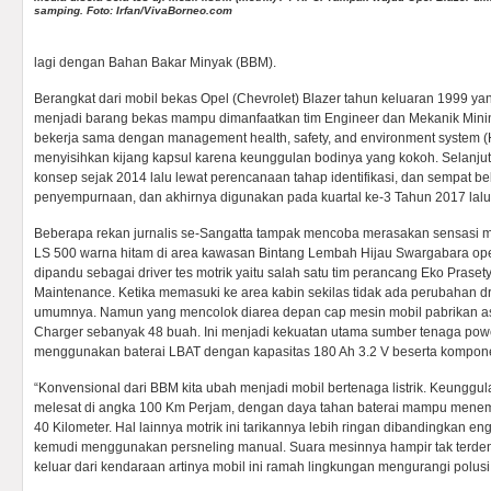
samping. Foto: Irfan/VivaBorneo.com
lagi dengan Bahan Bakar Minyak (BBM).
Berangkat dari mobil bekas Opel (Chevrolet) Blazer tahun keluaran 1999 yan
menjadi barang bekas mampu dimanfaatkan tim Engineer dan Mekanik Minin
bekerja sama dengan management health, safety, and environment system (H
menyisihkan kijang kapsul karena keunggulan bodinya yang kokoh. Selan
konsep sejak 2014 lalu lewat perencanaan tahap identifikasi, dan sempat be
penyempurnaan, dan akhirnya digunakan pada kuartal ke-3 Tahun 2017 lalu
Beberapa rekan jurnalis se-Sangatta tampak mencoba merasakan sensasi 
LS 500 warna hitam di area kawasan Bintang Lembah Hijau Swargabara ope
dipandu sebagai driver tes motrik yaitu salah satu tim perancang Eko Prase
Maintenance. Ketika memasuki ke area kabin sekilas tidak ada perubahan dr
umumnya. Namun yang mencolok diarea depan cap mesin mobil pabrikan asa
Charger sebanyak 48 buah. Ini menjadi kekuatan utama sumber tenaga power
menggunakan baterai LBAT dengan kapasitas 180 Ah 3.2 V beserta kompon
“Konvensional dari BBM kita ubah menjadi mobil bertenaga listrik. Keunggula
melesat di angka 100 Km Perjam, dengan daya tahan baterai mampu menem
40 Kilometer. Hal lainnya motrik ini tarikannya lebih ringan dibandingkan en
kemudi menggunakan persneling manual. Suara mesinnya hampir tak terden
keluar dari kendaraan artinya mobil ini ramah lingkungan mengurangi polusi,