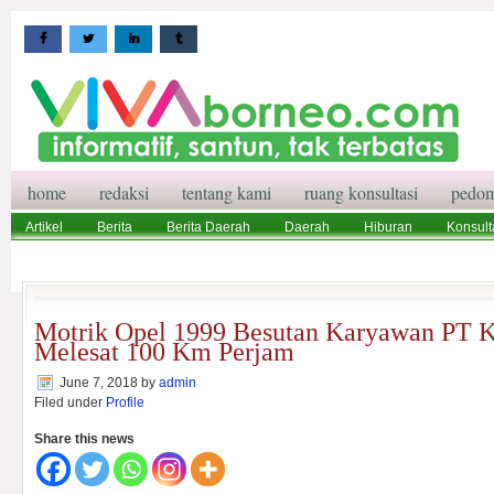
home
redaksi
tentang kami
ruang konsultasi
pedom
Artikel
Berita
Berita Daerah
Daerah
Hiburan
Konsult
Wisata
Pedoman Media Siber
Redaksi
Ruang Konsultasi
Motrik Opel 1999 Besutan Karyawan PT 
Melesat 100 Km Perjam
June 7, 2018
by
admin
Filed under
Profile
Share this news