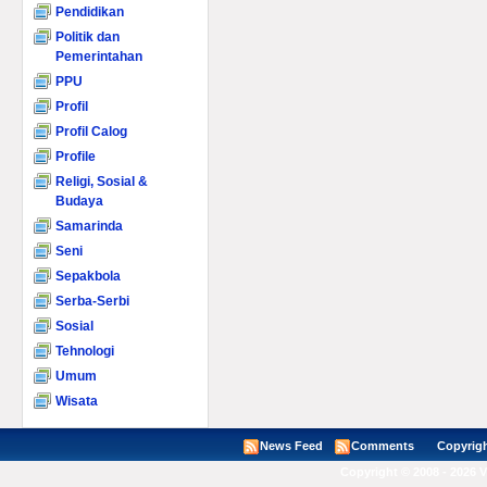
Pendidikan
Politik dan
Pemerintahan
PPU
Profil
Profil Calog
Profile
Religi, Sosial &
Budaya
Samarinda
Seni
Sepakbola
Serba-Serbi
Sosial
Tehnologi
Umum
Wisata
News Feed
Comments
Copyright ©
Copyright © 2008 - 2026 V