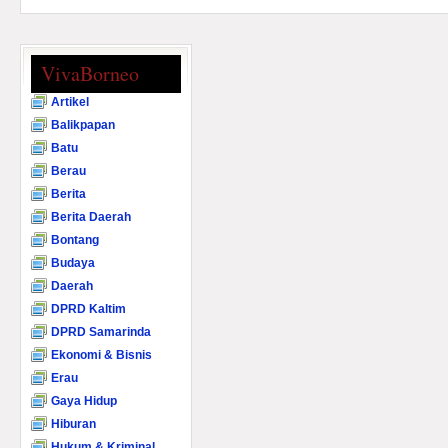
VivaBorneo
Artikel
Balikpapan
Batu
Berau
Berita
Berita Daerah
Bontang
Budaya
Daerah
DPRD Kaltim
DPRD Samarinda
Ekonomi & Bisnis
Erau
Gaya Hidup
Hiburan
Hukum & Kriminal