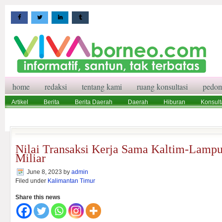
home
redaksi
tentang kami
ruang konsultasi
pedom
Artikel
Berita
Berita Daerah
Daerah
Hiburan
Konsult
Wisata
Pedoman Media Siber
Redaksi
Ruang Konsultasi
Nilai Transaksi Kerja Sama Kaltim-Lamp
Miliar
June 8, 2023
by
admin
Filed under
Kalimantan Timur
Share this news