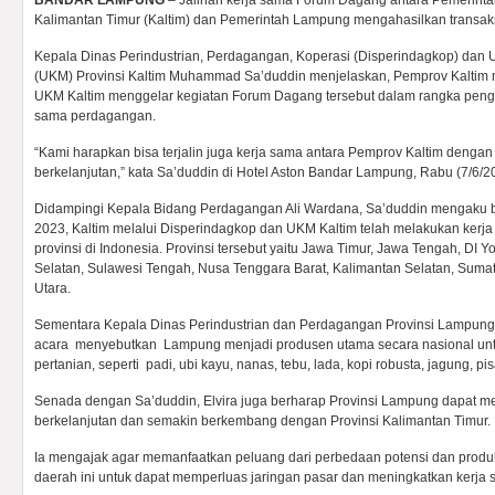
BANDAR LAMPUNG
– Jalinan kerja sama Forum Dagang antara Pemerinta
Kalimantan Timur (Kaltim) dan Pemerintah Lampung mengahasilkan transaksi 
Kepala Dinas Perindustrian, Perdagangan, Koperasi (Disperindagkop) dan
(UKM) Provinsi Kaltim Muhammad Sa’duddin menjelaskan, Pemprov Kaltim 
UKM Kaltim menggelar kegiatan Forum Dagang tersebut dalam rangka pen
sama perdagangan.
“Kami harapkan bisa terjalin juga kerja sama antara Pemprov Kaltim deng
berkelanjutan,” kata Sa’duddin di Hotel Aston Bandar Lampung, Rabu (7/6/2
Didampingi Kepala Bidang Perdagangan Ali Wardana, Sa’duddin mengaku 
2023, Kaltim melalui Disperindagkop dan UKM Kaltim telah melakukan kerj
provinsi di Indonesia. Provinsi tersebut yaitu Jawa Timur, Jawa Tengah, DI Y
Selatan, Sulawesi Tengah, Nusa Tenggara Barat, Kalimantan Selatan, Suma
Utara.
Sementara Kepala Dinas Perindustrian dan Perdagangan Provinsi Lampung
acara menyebutkan Lampung menjadi produsen utama secara nasional unt
pertanian, seperti padi, ubi kayu, nanas, tebu, lada, kopi robusta, jagung, 
Senada dengan Sa’duddin, Elvira juga berharap Provinsi Lampung dapat me
berkelanjutan dan semakin berkembang dengan Provinsi Kalimantan Timur.
Ia mengajak agar memanfaatkan peluang dari perbedaan potensi dan produ
daerah ini untuk dapat memperluas jaringan pasar dan meningkatkan kerja 