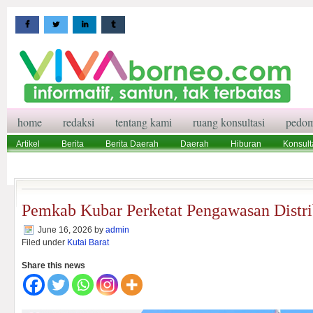
home
redaksi
tentang kami
ruang konsultasi
pedom
Artikel
Berita
Berita Daerah
Daerah
Hiburan
Konsult
Wisata
Pedoman Media Siber
Redaksi
Ruang Konsultasi
Pemkab Kubar Perketat Pengawasan Distr
June 16, 2026
by
admin
Filed under
Kutai Barat
Share this news