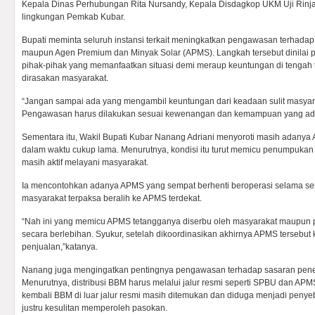
Kepala Dinas Perhubungan Rita Nursandy, Kepala Disdagkop UKM Uji Rinjani
lingkungan Pemkab Kubar.
Bupati meminta seluruh instansi terkait meningkatkan pengawasan terhad
maupun Agen Premium dan Minyak Solar (APMS). Langkah tersebut dinilai
pihak-pihak yang memanfaatkan situasi demi meraup keuntungan di tengah
dirasakan masyarakat.
“Jangan sampai ada yang mengambil keuntungan dari keadaan sulit masyaraka
Pengawasan harus dilakukan sesuai kewenangan dan kemampuan yang ada
Sementara itu, Wakil Bupati Kubar Nanang Adriani menyoroti masih adanya
dalam waktu cukup lama. Menurutnya, kondisi itu turut memicu penumpukan
masih aktif melayani masyarakat.
Ia mencontohkan adanya APMS yang sempat berhenti beroperasi selama sek
masyarakat terpaksa beralih ke APMS terdekat.
“Nah ini yang memicu APMS tetangganya diserbu oleh masyarakat maupun p
secara berlebihan. Syukur, setelah dikoordinasikan akhirnya APMS tersebut
penjualan,”katanya.
Nanang juga mengingatkan pentingnya pengawasan terhadap sasaran pene
Menurutnya, distribusi BBM harus melalui jalur resmi seperti SPBU dan APM
kembali BBM di luar jalur resmi masih ditemukan dan diduga menjadi peny
justru kesulitan memperoleh pasokan.