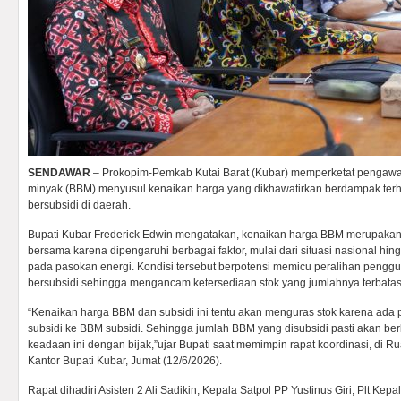
SENDAWAR
– Prokopim-Pemkab Kutai Barat (Kubar) memperketat pengawas
minyak (BBM) menyusul kenaikan harga yang dikhawatirkan berdampak ter
bersubsidi di daerah.
Bupati Kubar Frederick Edwin mengatakan, kenaikan harga BBM merupakan k
bersama karena dipengaruhi berbagai faktor, mulai dari situasi nasional hi
pada pasokan energi. Kondisi tersebut berpotensi memicu peralihan peng
bersubsidi sehingga mengancam ketersediaan stok yang jumlahnya terbatas
“Kenaikan harga BBM dan subsidi ini tentu akan menguras stok karena ada
subsidi ke BBM subsidi. Sehingga jumlah BBM yang disubsidi pasti akan ber
keadaan ini dengan bijak,”ujar Bupati saat memimpin rapat koordinasi, di Ru
Kantor Bupati Kubar, Jumat (12/6/2026).
Rapat dihadiri Asisten 2 Ali Sadikin, Kepala Satpol PP Yustinus Giri, Plt Kepa