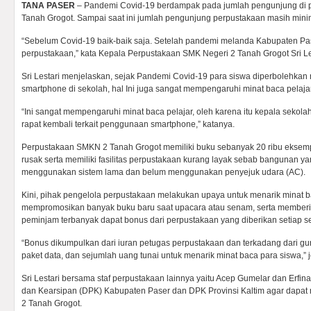
TANA PASER
– Pandemi Covid-19 berdampak pada jumlah pengunjung di 
Tanah Grogot. Sampai saat ini jumlah pengunjung perpustakaan masih mini
“Sebelum Covid-19 baik-baik saja. Setelah pandemi melanda Kabupaten Pas
perpustakaan,” kata Kepala Perpustakaan SMK Negeri 2 Tanah Grogot Sri Le
Sri Lestari menjelaskan, sejak Pandemi Covid-19 para siswa diperboleh
smartphone di sekolah, hal Ini juga sangat mempengaruhi minat baca pelajar
“Ini sangat mempengaruhi minat baca pelajar, oleh karena itu kepala sekol
rapat kembali terkait penggunaan smartphone,” katanya.
Perpustakaan SMKN 2 Tanah Grogot memiliki buku sebanyak 20 ribu eksem
rusak serta memiliki fasilitas perpustakaan kurang layak sebab bangunan 
menggunakan sistem lama dan belum menggunakan penyejuk udara (AC).
Kini, pihak pengelola perpustakaan melakukan upaya untuk menarik minat b
mempromosikan banyak buku baru saat upacara atau senam, serta memberi
peminjam terbanyak dapat bonus dari perpustakaan yang diberikan setiap s
“Bonus dikumpulkan dari iuran petugas perpustakaan dan terkadang dari gur
paket data, dan sejumlah uang tunai untuk menarik minat baca para siswa,” 
Sri Lestari bersama staf perpustakaan lainnya yaitu Acep Gumelar dan Erfi
dan Kearsipan (DPK) Kabupaten Paser dan DPK Provinsi Kaltim agar dap
2 Tanah Grogot.