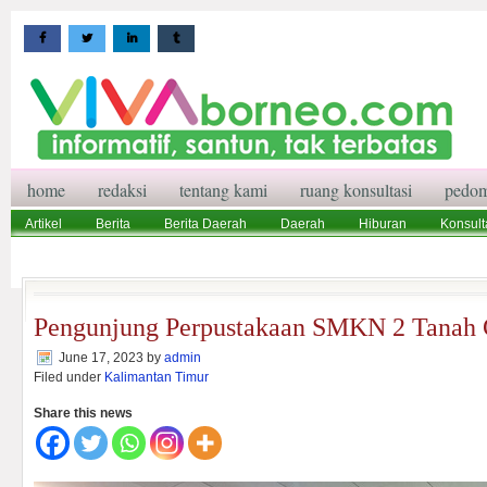
home
redaksi
tentang kami
ruang konsultasi
pedom
Artikel
Berita
Berita Daerah
Daerah
Hiburan
Konsult
Wisata
Pedoman Media Siber
Redaksi
Ruang Konsultasi
Pengunjung Perpustakaan SMKN 2 Tanah
June 17, 2023
by
admin
Filed under
Kalimantan Timur
Share this news