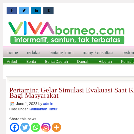
home
redaksi
tentang kami
ruang konsultasi
pedom
Artikel
Berita
Berita Daerah
Daerah
Hiburan
Konsult
Wisata
Pedoman Media Siber
Redaksi
Ruang Konsultasi
Pertamina Gelar Simulasi Evakuasi Saat 
Bagi Masyarakat
June 1, 2023
by
admin
Filed under
Kalimantan Timur
Share this news