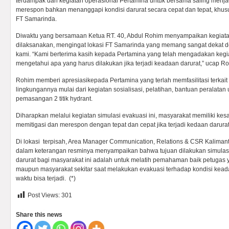
terdampak dari kegiatan operasional Pertamina untuk bersama saling men
merespon bahkan menanggapi kondisi darurat secara cepat dan tepat, khusu
FT Samarinda.
Diwaktu yang bersamaan Ketua RT. 40, Abdul Rohim menyampaikan kegiatan 
dilaksanakan, mengingat lokasi FT Samarinda yang memang sangat dekat
kami. “Kami berterima kasih kepada Pertamina yang telah mengadakan kegia
mengetahui apa yang harus dilakukan jika terjadi keadaan darurat,” ucap R
Rohim memberi apresiasikepada Pertamina yang terlah memfasilitasi terkai
lingkungannya mulai dari kegiatan sosialisasi, pelatihan, bantuan peralatan
pemasangan 2 titik hydrant.
Diharapkan melalui kegiatan simulasi evakuasi ini, masyarakat memiliki k
memitigasi dan merespon dengan tepat dan cepat jika terjadi kedaan darurat
Di lokasi terpisah, Area Manager Communication, Relations & CSR Kaliman
dalam keterangan resminya menyampaikan bahwa tujuan dilakukan simulas
darurat bagi masyarakat ini adalah untuk melatih pemahaman baik petugas
maupun masyarakat sekitar saat melakukan evakuasi terhadap kondisi kead
waktu bisa terjadi. (*)
Post Views:
301
Share this news