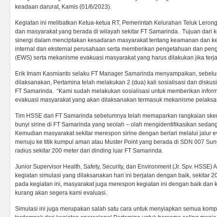
keadaan darurat, Kamis (01/6/2023).
Kegiatan ini melibatkan Ketua-ketua RT, Pemerintah Kelurahan Teluk Leron
dan masyarakat yang berada di wilayah sekitar FT Samarinda. Tujuan dari k
sinergi dalam menciptakan kesadaran masyarakat tentang keamanan dan k
internal dan eksternal perusahaan serta memberikan pengetahuan dan pen
(EWS) serta mekanisme evakuasi masyarakat yang harus dilakukan jika terja
Erik Imam Kasmianto selaku FT Manager Samarinda menyampaikan, sebelum 
dilaksanakan, Pertamina telah melakukan 2 (dua) kali sosialisasi dan diskusi 
FT Samarinda. “Kami sudah melakukan sosialisasi untuk memberikan informas
evakuasi masyarakat yang akan dilaksanakan termasuk mekanisme pelaksan
Tim HSSE dari FT Samarinda sebelumnya telah memaparkan rangkaian skena
bunyi sirine di FT Samarinda yang seolah – olah mengidentifikasikan sedang
Kemudian masyarakat sekitar merespon sirine dengan berlari melalui jalur e
menuju ke titik kumpul aman atau Muster Point yang berada di SDN 007 Sun
radius sekitar 200 meter dari dinding luar FT Samarinda.
Junior Supervisor Health, Safety, Security, dan Environment (Jr. Spv. HSS
kegiatan simulasi yang dilaksanakan hari ini berjalan dengan baik, sekitar 20
pada kegiatan ini, masyarakat juga merespon kegiatan ini dengan baik dan 
kurang akan segera kami evaluasi.
Simulasi ini juga merupakan salah satu cara untuk menyiapkan semua komp