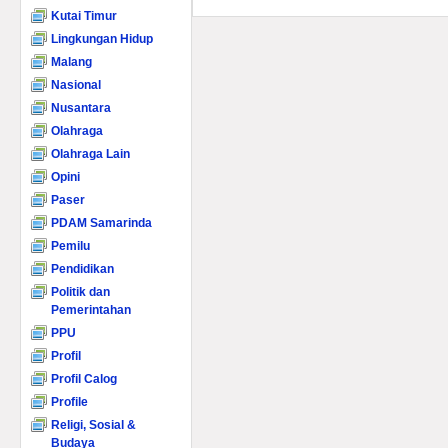
Kutai Timur
Lingkungan Hidup
Malang
Nasional
Nusantara
Olahraga
Olahraga Lain
Opini
Paser
PDAM Samarinda
Pemilu
Pendidikan
Politik dan
Pemerintahan
PPU
Profil
Profil Calog
Profile
Religi, Sosial &
Budaya