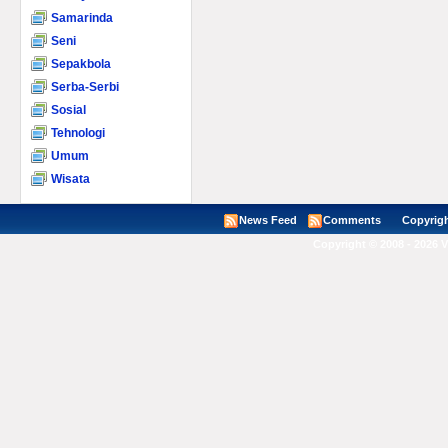
Samarinda
Seni
Sepakbola
Serba-Serbi
Sosial
Tehnologi
Umum
Wisata
News Feed
Comments
Copyright ©
Copyright © 2008 - 2026 V