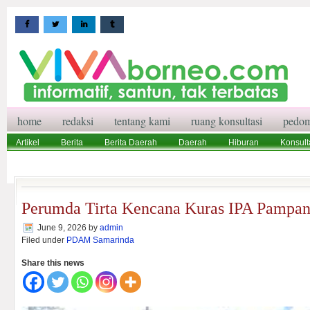
home
redaksi
tentang kami
ruang konsultasi
pedom
Artikel
Berita
Berita Daerah
Daerah
Hiburan
Konsult
Wisata
Pedoman Media Siber
Redaksi
Ruang Konsultasi
Perumda Tirta Kencana Kuras IPA Pampa
June 9, 2026
by
admin
Filed under
PDAM Samarinda
Share this news