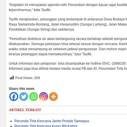
“Kegiatan ini merupakan agenda rutin Perumdam dengan tujuan agar kualitas
kejernihannya,” kata Taufik.
Taufik menjelaskan, pelanggan yang terdampak di antaranya Desa Budaya 
Raya Samarinda-Bontang, Jalan Hasanuddin (Sungai Lantung), Jalan Makassa
Pendidikan (Sungai Siring) dan sekitarnya.
“Pemulihan distribusi air akan berlangsung secara bertahap setelah pengu
dilaksanakan. Semoga pekerjaan bisa selesai sesuai dengan rencana. Ka
waktu untuk menampung air sebelum jadwal pengurasan. Dan mohon maaf a
kiranya pelanggan dapat memakluminya,” tutur Taufik.
Untuk informasi dan pelaporan bisa disampaikan ke hotline 0541 -2088100
Informasi juga bisa dilihat melalui media sosial FB dan IG. Perumdam Tirta 
Post Views:
269
Share this news
ARTIKEL TERKAIT
Perumda Tirta Kencana Jamin Produk Samaqua
Perumda Tirta Kencana Kuras IPA Kalhol