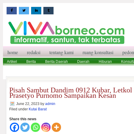
home
redaksi
tentang kami
ruang konsultasi
pedom
Artikel
Berita
Berita Daerah
Daerah
Hiburan
Konsult
Wisata
Pedoman Media Siber
Redaksi
Ruang Konsultasi
Pisah Sambut Dandim 0912 Kubar, Letkol 
Prasetyo Purnomo Sampaikan Kesan
June 22, 2023
by
admin
Filed under
Kutai Barat
Share this news