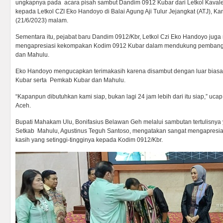
ungkapnya pada acara pisah sambut Dandim 0912 Kubar dari Letkol Kavale
kepada Letkol CZI Eko Handoyo di Balai Agung Aji Tulur Jejangkat (ATJ), Ka
(21/6/2023) malam.
Sementara itu, pejabat baru Dandim 0912/Kbr, Letkol Czi Eko Handoyo jug
mengapresiasi kekompakan Kodim 0912 Kubar dalam mendukung pemban
dan Mahulu.
Eko Handoyo mengucapkan terimakasih karena disambut dengan luar biasa
Kubar serta Pemkab Kubar dan Mahulu.
“Kapanpun dibutuhkan kami siap, bukan lagi 24 jam lebih dari itu siap,” ucap
Aceh.
Bupati Mahakam Ulu, Bonifasius Belawan Geh melalui sambutan tertulisnya 
Setkab Mahulu, Agustinus Teguh Santoso, mengatakan sangat mengapresi
kasih yang setinggi-tingginya kepada Kodim 0912/Kbr.