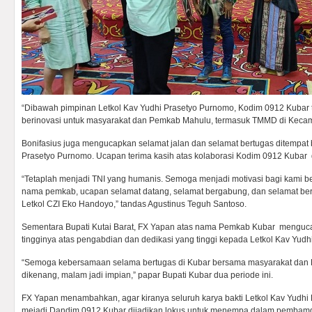
“Dibawah pimpinan Letkol Kav Yudhi Prasetyo Purnomo, Kodim 0912 Kubar t
berinovasi untuk masyarakat dan Pemkab Mahulu, termasuk TMMD di Kecam
Bonifasius juga mengucapkan selamat jalan dan selamat bertugas ditempat 
Prasetyo Purnomo. Ucapan terima kasih atas kolaborasi Kodim 0912 Kuba
“Tetaplah menjadi TNI yang humanis. Semoga menjadi motivasi bagi kami be
nama pemkab, ucapan selamat datang, selamat bergabung, dan selamat be
Letkol CZI Eko Handoyo,” tandas Agustinus Teguh Santoso.
Sementara Bupati Kutai Barat, FX Yapan atas nama Pemkab Kubar mengucap
tingginya atas pengabdian dan dedikasi yang tinggi kepada Letkol Kav Yud
“Semoga kebersamaan selama bertugas di Kubar bersama masyarakat dan 
dikenang, malam jadi impian,” papar Bupati Kubar dua periode ini.
FX Yapan menambahkan, agar kiranya seluruh karya bakti Letkol Kav Yudh
mejadi Dandim 0912 Kubar dijadikan lokus untuk menempa dalam pembam