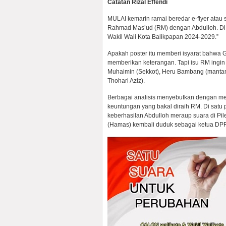
Catatan Rizal Effendi
MULAI kemarin ramai beredar e-flyer atau
Rahmad Mas’ud (RM) dengan Abdulloh. Di si
Wakil Wali Kota Balikpapan 2024-2029.”
Apakah poster itu memberi isyarat bahwa 
memberikan keterangan. Tapi isu RM ingin
Muhaimin (Sekkot), Heru Bambang (mantan w
Thohari Aziz).
Berbagai analisis menyebutkan dengan mena
keuntungan yang bakal diraih RM. Di sat
keberhasilan Abdulloh meraup suara di Pil
(Hamas) kembali duduk sebagai ketua DPR