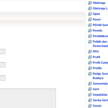
Olahraga
Olahraga L
Opini
Paser
PDAM Sam
Pemilu
Pendidikan
Politik dan
Pemerinta
PPU
Profil
Profil Calo
Profile
Religi, Sos
Budaya
Samarinda
Seni
Sepakbola
Serba-Serb
Sosial