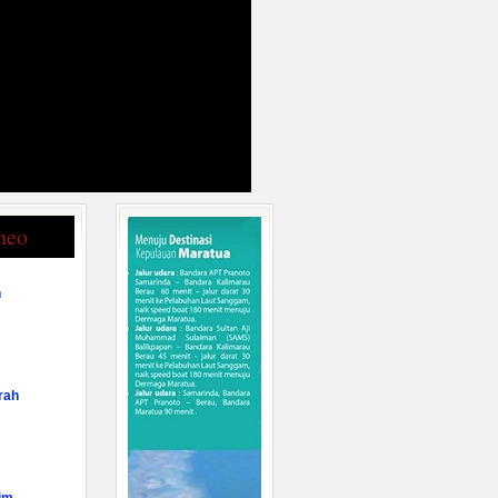
neo
n
rah