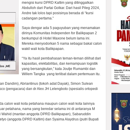
mengisi kursi DPRD Kaltim yang ditinggalkan
Abdulloh dari Partai Golkar. Dari hasil Pileg 2024,
Andre tak lolos tapi posisinya berada di “kursi
cadangan pertama.”
Saya dengar ada 5 paguyuban yang menamakan
dirinya Komunitas Independen for Balikpapan 2
berkumpul di Hotel Maxone belum lama ini.
Mereka menyodorkan 5 nama sebagai bakal calon
wakil wali kota Balikpapan.
“Ya itu hasil pembahasan teman-teman dilihat dari
kapasitas, elektabilitas, dan kemampuan logistik
yang bersangkutan,” kata Joutje Rumambi dan
Willem Tangka yang terlibat dalam pertemuan itu.
an Dandim), Abriantinus (tokoh adat Dayak), Simon Sulean
o (pengacara) dan dr Alex JH Lelengboto (spesialis ortopedi
a calon wali kota petahana maupun calon wali kota lainnya
i luar petahana, nama yang beredar selama ini di antaranya M
kri Wahid (mantan anggota DPRD Balikpapan), Sabaruddin
etyo (anggota DPRD Kaltim) dan Syaima Alaydrus (putri Bupati