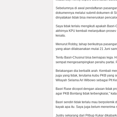
Sebelumnya di awal pendaftaran pasangan
dokumennya melalui submit dokumen di Sis
dinyatakan tidak bisa meneruskan pencalo
Saya tidak terlalu mengikuti apakah Basr
akhirnya KPU kembali melanjutkan proses 
kesatu.
Menurut Robby, tahap berikutnya pasangan 
yang akan dilaksanakan mulai 21 Juni samp
Tentu Basri-Chusnul bisa bernapas lega. H
sempat mengesampingkan perahu partai. 
Belakangan dia berbalik arah. Kembali mem
juga yang tidak, terutama kubu PKB yang
Wilayah Selama Ari Wibowo sebagai Plt K
Basri Rase dicopot dengan alasan tidak pr
agar PKB Bontang tidak terbengkalai,” kat
Basri sendiri tidak terlalu mau berpolemik
kayak apa itu. Saya juga belum menerima s
Justru sekarang dari Pilbup Kukar dikaba