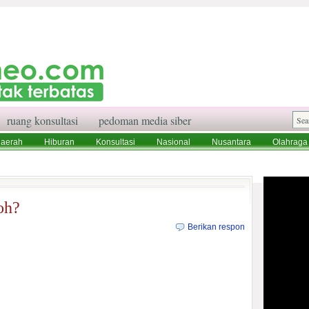
ruang konsultasi
pedoman media siber
aerah
Hiburan
Konsultasi
Nasional
Nusantara
Olahraga
aksi
Ruang Konsultasi
Tentang Kami
oh?
Berikan respon