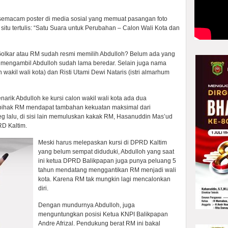
 semacam poster di media sosial yang memuat pasangan foto
tu tertulis: “Satu Suara untuk Perubahan – Calon Wali Kota dan
Golkar atau RM sudah resmi memilih Abdulloh? Belum ada yang
 mengambil Abdulloh sudah lama beredar. Selain juga nama
akil wali kota) dan Risti Utami Dewi Nataris (istri almarhum
rik Abdulloh ke kursi calon wakil wali kota ada dua
u pihak RM mendapat tambahan kekuatan maksimal dari
eg lalu, di sisi lain memuluskan kakak RM, Hasanuddin Mas’ud
D Kaltim.
Meski harus melepaskan kursi di DPRD Kaltim
yang belum sempat diduduki, Abdulloh yang saat
ini ketua DPRD Balikpapan juga punya peluang 5
tahun mendatang menggantikan RM menjadi wali
kota. Karena RM tak mungkin lagi mencalonkan
diri.
Dengan mundurnya Abdulloh, juga
menguntungkan posisi Ketua KNPI Balikpapan
Andre Afrizal. Pendukung berat RM ini bakal