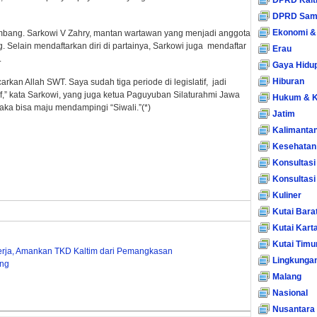
DPRD Kalt
DPRD Sam
Ekonomi &
embang. Sarkowi V Zahry, mantan wartawan yang menjadi anggota
. Selain mendaftarkan diri di partainya, Sarkowi juga mendaftar
Erau
.
Gaya Hidu
Hiburan
rkan Allah SWT. Saya sudah tiga periode di legislatif, jadi
f,” kata Sarkowi, yang juga ketua Paguyuban Silaturahmi Jawa
Hukum & K
ijaka bisa maju mendampingi “Siwali.”(*)
Jatim
Kalimanta
Kesehatan
Konsultasi
Konsultas
Kuliner
Kutai Bara
Kutai Kart
Kutai Timu
erja, Amankan TKD Kaltim dari Pemangkasan
Lingkunga
eng
Malang
Nasional
Nusantara