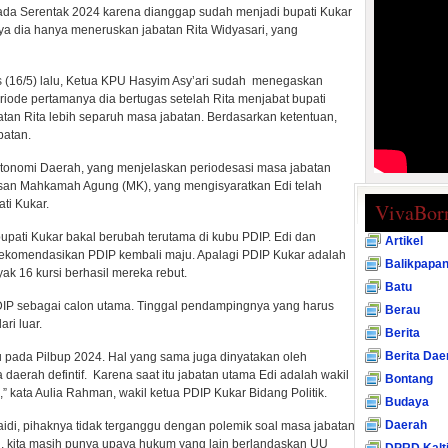
lkada Serentak 2024 karena dianggap sudah menjadi bupati Kukar
ya dia hanya meneruskan jabatan Rita Widyasari, yang
s (16/5) lalu, Ketua KPU Hasyim Asy’ari sudah menegaskan
iode pertamanya dia bertugas setelah Rita menjabat bupati
tan Rita lebih separuh masa jabatan. Berdasarkan ketentuan,
batan.
 Otonomi Daerah, yang menjelaskan periodesasi masa jabatan
san Mahkamah Agung (MK), yang mengisyaratkan Edi telah
ti Kukar.
VivaBor
 bupati Kukar bakal berubah terutama di kubu PDIP. Edi dan
Artikel
rekomendasikan PDIP kembali maju. Apalagi PDIP Kukar adalah
Balikpapa
k 16 kursi berhasil mereka rebut.
Batu
IP sebagai calon utama. Tinggal pendampingnya yang harus
Berau
ari luar.
Berita
Berita Dae
ju pada Pilbup 2024. Hal yang sama juga dinyatakan oleh
la daerah defintif. Karena saat itu jabatan utama Edi adalah wakil
Bontang
i,” kata Aulia Rahman, wakil ketua PDIP Kukar Bidang Politik.
Budaya
Daerah
idi, pihaknya tidak terganggu dengan polemik soal masa jabatan
, kita masih punya upaya hukum yang lain berlandaskan UU