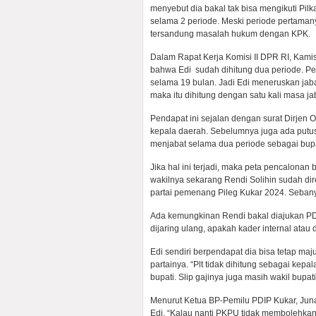
menyebut dia bakal tak bisa mengikuti Pi
selama 2 periode. Meski periode pertaman
tersandung masalah hukum dengan KPK.
Dalam Rapat Kerja Komisi II DPR RI, Kami
bahwa Edi sudah dihitung dua periode. Per
selama 19 bulan. Jadi Edi meneruskan jaba
maka itu dihitung dengan satu kali masa ja
Pendapat ini sejalan dengan surat Dirjen
kepala daerah. Sebelumnya juga ada putu
menjabat selama dua periode sebagai bupa
Jika hal ini terjadi, maka peta pencalonan
wakilnya sekarang Rendi Solihin sudah di
partai pemenang Pileg Kukar 2024. Sebanya
Ada kemungkinan Rendi bakal diajukan PD
dijaring ulang, apakah kader internal atau d
Edi sendiri berpendapat dia bisa tetap ma
partainya. “Plt tidak dihitung sebagai kepa
bupati. Slip gajinya juga masih wakil bupat
Menurut Ketua BP-Pemilu PDIP Kukar, Juna
Edi. “Kalau nanti PKPU tidak membolehkan