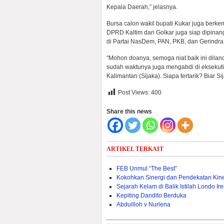
Kepala Daerah,” jelasnya.
Bursa calon wakil bupati Kukar juga berk
DPRD Kaltim dari Golkar juga siap dipinang
di Partai NasDem, PAN, PKB, dan Gerindra
“Mohon doanya, semoga niat baik ini dilanca
sudah waktunya juga mengabdi di eksekuti
Kalimantan (Sijaka). Siapa tertarik? Biar S
Post Views:
400
Share this news
ARTIKEL TERKAIT
FEB Unmul “The Best”
Kokohkan Sinergi dan Pendekatan Kin
Sejarah Kelam di Balik Istilah Londo Ir
Kepiting Dandito Berduka
Abdullloh v Nurlena