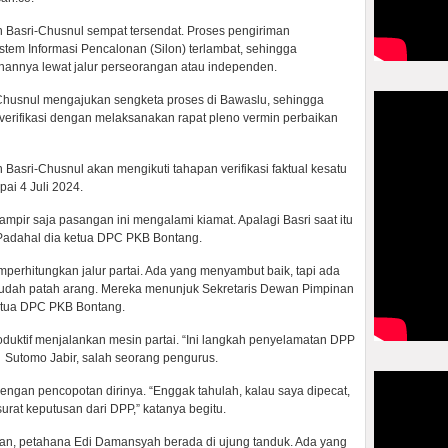
 Basri-Chusnul sempat tersendat. Proses pengiriman
tem Informasi Pencalonan (Silon) terlambat, sehingga
nannya lewat jalur perseorangan atau independen.
i-Chusnul mengajukan sengketa proses di Bawaslu, sehingga
verifikasi dengan melaksanakan rapat pleno vermin perbaikan
Basri-Chusnul akan mengikuti tahapan verifikasi faktual kesatu
ai 4 Juli 2024.
ampir saja pasangan ini mengalami kiamat. Apalagi Basri saat itu
Padahal dia ketua DPC PKB Bontang.
perhitungkan jalur partai. Ada yang menyambut baik, tapi ada
 sudah patah arang. Mereka menunjuk Sekretaris Dewan Pimpinan
etua DPC PKB Bontang.
oduktif menjalankan mesin partai. “Ini langkah penyelamatan DPP
a Sutomo Jabir, salah seorang pengurus.
 dengan pencopotan dirinya. “Enggak tahulah, kalau saya dipecat,
urat keputusan dari DPP,” katanya begitu.
rkan, petahana Edi Damansyah berada di ujung tanduk. Ada yang