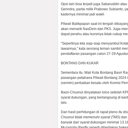
Opsi lain bisa terjadi juga Sabaruddin 
Gerindra, partai milik Prabowo Subianto, ya
kadernya minimal jadi wakil.
Pilwali Balikpapan saat ini tengah dibaya
akan menarik NasDem dan PKS. Juga merang
dapat perahu atau kursinya tidak cukup me
“Sepertinya kita siap-siap menyambut Kot
lawannya,” kata seorang teman sambil men
pendaftaran pasangan calon 27-29 Agustu
BONTANG DAN KUKAR
Sementara itu, Wali Kota Bontang Basri Ra
pasangan petahana Pilwali Bontang 2024 in
(vermin) perbaikan kesatu oleh Komisi Pe
Basri-Chusnul dinyatakan lolos setelah K
syarat dukungan, yang berlangsung di kan
lalu.
Dari hasil perhitungan di rapat pleno itu d
Chusnul tidak memenuhi syarat (TMS) dan
banyak dari syarat dukungan minimal 13.16
Muzarroby Renfly seperti diberitakan bake