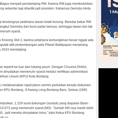
atau Bagus menjadi pendamping RM. Karena RM juga membutuhkan
ng sebentar lagi dilantik jadi presiden. Kabarnya Gerinda minta
ngi terulangnya petahana lawan kotak kosong. Beredar kabar RM
kul Gerindra dan kursi partai lainnya, sehingga lawan lain tak
menuhi syarat.
ak Kosong Jilid 2, karena petahana kemungkinan besar nggak ada
gutak-atik perkembangan peta Pilwali Balikpapan menjelang
s 2024 mendatang.
se seperti ke luar dari lubang jarum. Dengan Chusnul Dhihin,
i dinyatakan memenuhi syarat melalui verifikasi administrasi
milihan Umum (KPU) Kota Bontang.
PU melaksanakan rapat pleno vermin perbaikan kesatu dokumen
tor KPU Bontang, Jl Awang Long Bontang Baru, Selasa (18/6)
isimpulkan, 1.228 surat dukungan (surduk) yang diajukan Basri-
 14.073 yang memenuhi syarat (MS). “Jumlah MS-nya masih lebih
0, jadi mereka dinyatakan lolos,” kata Ketua KPU Bontang
sah.co.