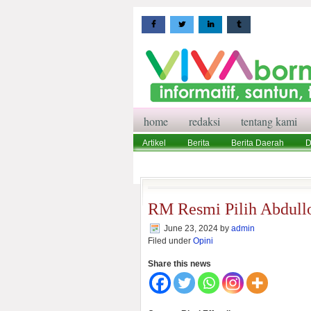
home
redaksi
tentang kami
Artikel
Berita
Berita Daerah
D
Wisata
Pedoman Media Siber
Red
RM Resmi Pilih Abdull
June 23, 2024
by
admin
Filed under
Opini
Share this news