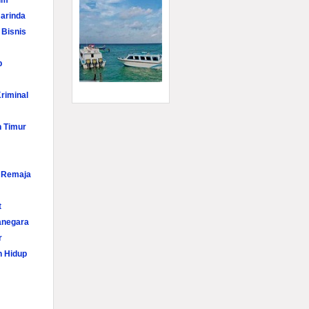
im
arinda
 Bisnis
p
riminal
n Timur
i Remaja
t
anegara
r
n Hidup