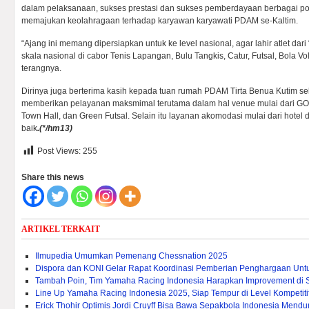
dalam pelaksanaan, sukses prestasi dan sukses pemberdayaan berbagai 
memajukan keolahragaan terhadap karyawan karyawati PDAM se-Kaltim.
“Ajang ini memang dipersiapkan untuk ke level nasional, agar lahir atlet da
skala nasional di cabor Tenis Lapangan, Bulu Tangkis, Catur, Futsal, Bola Vol
terangnya.
Dirinya juga berterima kasih kepada tuan rumah PDAM Tirta Benua Kutim s
memberikan pelayanan maksmimal terutama dalam hal venue mulai dari 
Town Hall, dan Green Futsal. Selain itu layanan akomodasi mulai dari hotel
baik
.(*/hm13)
Post Views:
255
Share this news
ARTIKEL TERKAIT
Ilmupedia Umumkan Pemenang Chessnation 2025
Dispora dan KONI Gelar Rapat Koordinasi Pemberian Penghargaan Untuk 
Tambah Poin, Tim Yamaha Racing Indonesia Harapkan Improvement di 
Line Up Yamaha Racing Indonesia 2025, Siap Tempur di Level Kompetitif
Erick Thohir Optimis Jordi Cruyff Bisa Bawa Sepakbola Indonesia Mendu