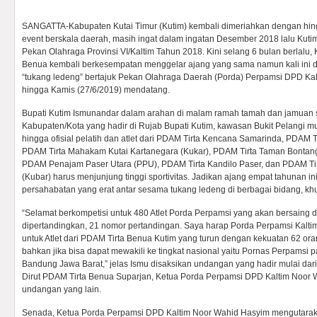
SANGATTA-Kabupaten Kutai Timur (Kutim) kembali dimeriahkan dengan hinga
event berskala daerah, masih ingat dalam ingatan Desember 2018 lalu Kuti
Pekan Olahraga Provinsi VI/Kaltim Tahun 2018. Kini selang 6 bulan berlalu,
Benua kembali berkesempatan menggelar ajang yang sama namun kali ini d
“tukang ledeng” bertajuk Pekan Olahraga Daerah (Porda) Perpamsi DPD Kal
hingga Kamis (27/6/2019) mendatang.
Bupati Kutim Ismunandar dalam arahan di malam ramah tamah dan jamuan 
Kabupaten/Kota yang hadir di Rujab Bupati Kutim, kawasan Bukit Pelangi mulai
hingga ofisial pelatih dan atlet dari PDAM Tirta Kencana Samarinda, PDAM 
PDAM Tirta Mahakam Kutai Kartanegara (Kukar), PDAM Tirta Taman Bontan
PDAM Penajam Paser Utara (PPU), PDAM Tirta Kandilo Paser, dan PDAM Tir
(Kubar) harus menjunjung tinggi sportivitas. Jadikan ajang empat tahunan in
persahabatan yang erat antar sesama tukang ledeng di berbagai bidang, kh
“Selamat berkompetisi untuk 480 Atlet Porda Perpamsi yang akan bersaing 
dipertandingkan, 21 nomor pertandingan. Saya harap Porda Perpamsi Kaltim 
untuk Atlet dari PDAM Tirta Benua Kutim yang turun dengan kekuatan 62 or
bahkan jika bisa dapat mewakili ke tingkat nasional yaitu Pornas Perpamsi 
Bandung Jawa Barat,” jelas Ismu disaksikan undangan yang hadir mulai dar
Dirut PDAM Tirta Benua Suparjan, Ketua Porda Perpamsi DPD Kaltim Noor 
undangan yang lain.
Senada, Ketua Porda Perpamsi DPD Kaltim Noor Wahid Hasyim mengutarakan