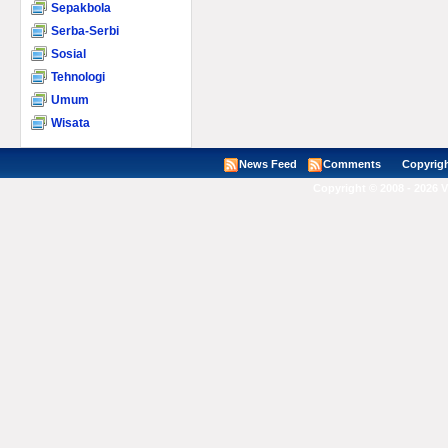
Sepakbola
Serba-Serbi
Sosial
Tehnologi
Umum
Wisata
News Feed
Comments
Copyright ©
Copyright © 2008 - 2026 V