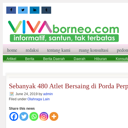
home
redaksi
tentang kami
ruang konsultasi
pedom
Artikel
Berita
Berita Daerah
Daerah
Hiburan
Konsult
Wisata
Pedoman Media Siber
Redaksi
Ruang Konsultasi
Sebanyak 480 Atlet Bersaing di Porda Per
June 24, 2019
by
admin
Filed under
Olahraga Lain
Share this news