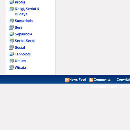
Profile
Religi, Sosial &
Budaya
Samarinda
Seni
Sepakbola
Serba-Serbi
Sosial
Tehnologi
Umum
Wisata
News Feed
Comments
Copyright ©
Copyright © 2008 - 2026 V