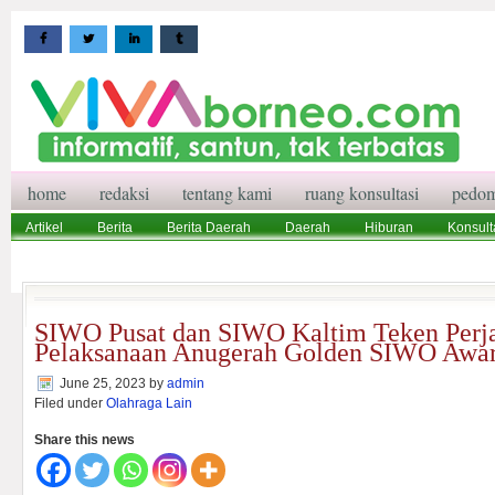
home
redaksi
tentang kami
ruang konsultasi
pedom
Artikel
Berita
Berita Daerah
Daerah
Hiburan
Konsult
Wisata
Pedoman Media Siber
Redaksi
Ruang Konsultasi
SIWO Pusat dan SIWO Kaltim Teken Perja
Pelaksanaan Anugerah Golden SIWO Awa
June 25, 2023
by
admin
Filed under
Olahraga Lain
Share this news