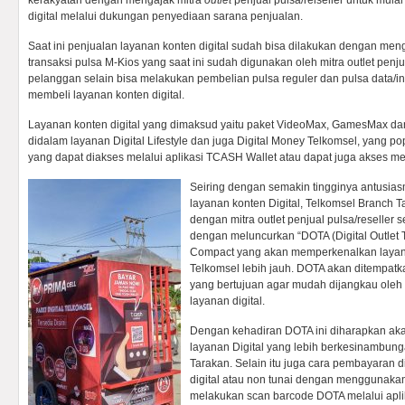
kerakyatan dengan mengajak mitra
outlet
penjual pulsa/reiseller untuk mula
digital melalui dukungan penyediaan sarana penjualan.
Saat ini penjualan layanan konten digital sudah bisa dilakukan dengan m
transaksi pulsa M-Kios yang saat ini sudah digunakan oleh mitra outlet penju
pelanggan selain bisa melakukan pembelian pulsa reguler dan pulsa data/in
membeli layanan konten digital.
Layanan konten digital yang dimaksud yaitu paket VideoMax, GamesMax d
didalam layanan Digital Lifestyle dan juga Digital Money Telkomsel, yang
yang dapat diakses melalui aplikasi TCASH Wallet atau dapat juga akses me
Seiring dengan semakin tingginya antusia
layanan konten Digital, Telkomsel Branch 
dengan mitra outlet penjual pulsa/reseller
dengan meluncurkan “DOTA (Digital Outlet T
Compact yang akan memperkenalkan layanan
Telkomsel lebih jauh. DOTA akan ditempatkan
yang bertujuan agar mudah dijangkau ole
layanan digital.
Dengan kehadiran DOTA ini diharapkan ak
layanan Digital yang lebih berkesinambung
Tarakan. Selain itu juga cara pembayaran 
digital atau non tunai dengan menggunaka
melakukan scan barcode DOTA melalui aplika