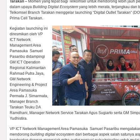
Tarakan –
Momen yang tepat bagi Telkomsel untuk mendorong lebih jauh pe
dalam upaya
Building Digital Ecosystem
yang lebih merata, terjangkau dan 
Telkomsel Branch Tarakan menggelar launching “Digital Outlet Tarakan” (DO
Prima Cell Tarakan.
Kegiatan launching ini
diresmikan oleh VP
ICT Network
Management Area
Pamasuka Samuel
Pasaribu didampingi
GM ICT Operation
Regional Kalimantan
Rahmad Putra Jaya,
GM Network
Engineering & Project
Area Pamasuka
Permata J. Simarmata,
Manager Branch
Tarakan Teuku DA
Ramdhani, Manager Network Service Tarakan Agus Sugiarto serta GM Simpat
Yudhistira.
VP ICT Network Management Area Pamasuka Samuel Pasaribu mengatakan
mendorong
building digital ecosystem
dari berbagai aspek salah satunya a