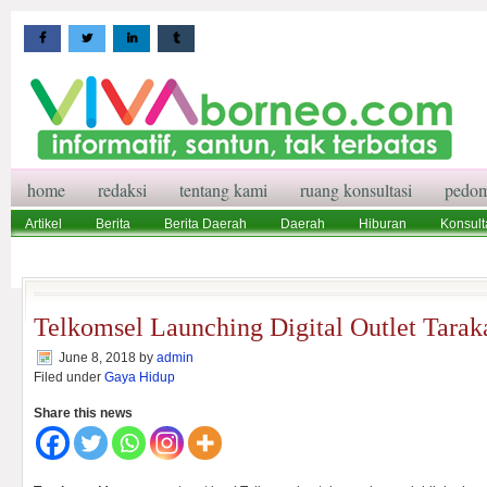
home
redaksi
tentang kami
ruang konsultasi
pedom
Artikel
Berita
Berita Daerah
Daerah
Hiburan
Konsult
Wisata
Pedoman Media Siber
Redaksi
Ruang Konsultasi
Telkomsel Launching Digital Outlet Tarak
June 8, 2018
by
admin
Filed under
Gaya Hidup
Share this news